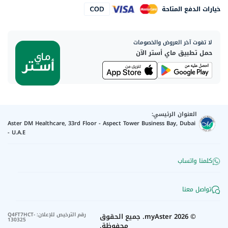
خيارات الدفع المتاحة
لا تفوت آخر العروض والخصومات
حمل تطبيق ماي أستر الآن
العنوان الرئيسي:
Aster DM Healthcare, 33rd Floor - Aspect Tower Business Bay, Dubai
- U.A.E
كلمنا واتساب
تواصل معنا
رقم الترخيص للإعلان
:
Q4FT7HCT-
©
2026
myAster.
جميع الحقوق
130325
محفوظة.