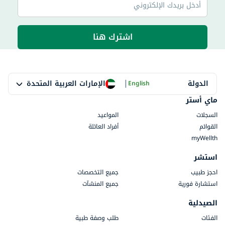
اشترك هنا
|
الإمارات العربية المتحدة
الدولة
English
ماي أستر
السجلات
المواعيد
القوائم
أفراد العائلة
myWellth
استشر
احجز طبيب
جميع التخصصات
استشارة فورية
جميع المنشآت
الصيدلية
الفئات
طلب وصفة طبية