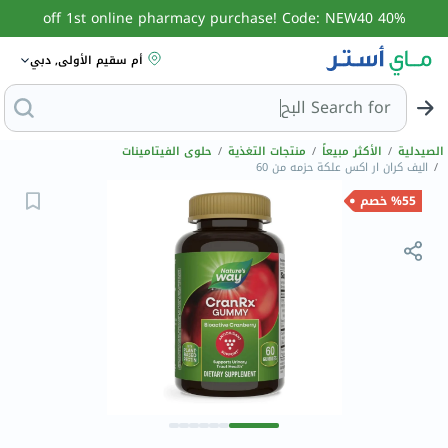
40% off 1st online pharmacy purchase! Code: NEW40
أم سقيم الأولى, دبي
Search for
البحث عن مزيل عرق
الصيدلية
/
الأكثر مبيعاً
/
منتجات التغذية
/
حلوى الفيتامينات
/
اليف كران ار اكس علكة حزمه من 60
%55 خصم