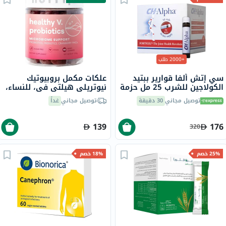
+2000 طلب
سي إتش ألفا قوارير ببتيد
علكات مكمل بروبيوتيك
الكولاجين للشرب 25 مل حزمة
نيوتريلي هيلتي في، للنساء،
من 30
للبالغين، 60 قطعة
توصيل مجاني
30 دقيقة
توصيل مجاني
غداً
139
176
320
25% خصم
18% خصم