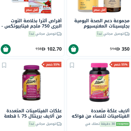
أقل سعر
أقل سعر
مجموعة دعم الصحة اليومية
أقراص ألترا بخلاصة التوت
بجليسينات المغنيسيوم
البري 750 ملجم فيتابيوتكس -
وأوميغا 3
2 × 30 قرص
توصيل مجاني
غداً
توصيل مجاني
غداً
102.70
350
158
514
55% خصم
55% خصم
ألايف علكة متعددة
علكات الفيتامينات المتعددة
الفيتامينات للنساء من فواكه
من ألايف برينتال l، 75 قطعة
البستان وخضراوات الحديقة،
30 دقيقة
تصلك في
توصيل مجاني
غداً
حزمة من 60