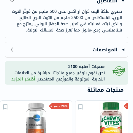
التفاصيل
تحتوي علكة اليف كران ار اكس على 500 ملجم من مُركّز التوت
البري، المُستخلص من 25000 ملجم من التوت البري الطازج،
والذي ثبتت فعاليته في تعزيز صحة الجهاز البولي. يمتزج مع
فيتامينسي ودي-مانوز، مما يُعزز صحة المسالك البولية.
المواصفات
منتجات أصلية 100٪
نحن نقوم بتوفير جميع منتجاتنا مباشرة من العلامات
التجارية الموثوقة والموزّعين المعتمدين.
أظهر المزيد
منتجات مماثلة
20% خصم