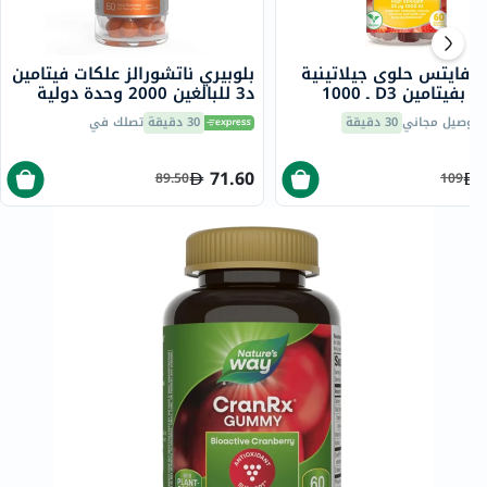
 فايتس حلوى جيلاتينية
بلوبيري ناتشورالز علكات فيتامين
للبالغين بفيتامين D3 ـ 1000
د3 للبالغين 2000 وحدة دولية
ولية، بقوة إضافية
لصحة العظام حزمة من 60
توصيل مجاني
30 دقيقة
30 دقيقة
تصلك في
71.60
89.50
109