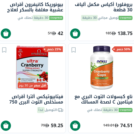
بروفلورا أكياس مكمل ألياف
بيونوريكا كانيفرون أقراص
30 قطعة
عشبية مغلفة بالسكر لعلاج
التهاب المسالك البولية، حزمة
توصيل مجاني
30 دقيقة
30 دقيقة
تصلك في
من 60 قرص
42
138.75
51
185
50% خصم
25% خصم
أقل سعر
من 30 يوم
ناو كبسولات التوت البري مع
فيتابيوتيكس ألترا أقراص
فيتامين C لصحة المسالك
مستخلص التوت البري 750
البولية، حزمة من 100
ملجم لصحة الجهاز البولي، من
30 دقيقة
تصلك في
التوصيل
غداً
كبسولة
30
59.25
74.51
79
149.01