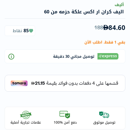
أليف
اليف كران ار اكس علكة حزمه من 60
84.60
188
85
نقاط
بقي 1 فقط، اطلب الآن
توصيل مجاني 30 دقيقة
توصيل موثوق
دفع آمن %100
علامات تجارية أصلية