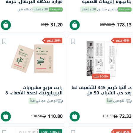
بلاتينوم إنزيمات هضمية
فوارة بنكهة البرتقال، حزمة
ونباتات بروبيوتيك لدعم
من 20
توصيل مجاني
30 دقيقة
30 دقيقة
تصلك في
الهضم، 60 كبسولة نباتية
31.20
178.13
39
237.50
45% خصم
20% خصم
+9000 طلب
د. ألتيا كريم 345 للتخفيف لما
رايت مزيج مشروبات
بعد حب الشباب 50 مل
البريبايوتيك لصحة الأمعاء، 8
جرام، حزمة من 15
التوصيل
غداً
توصيل مجاني
غداً
110.80
72.33
138.50
131.50
45% خصم
Code- XTRA30