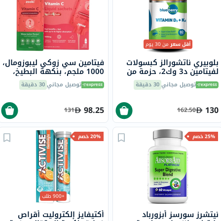
أقل سعر
من 30 يوم
بلوبيري ناتشورالز كبسولات
فيتامين سي زوكي ليبوزومال،
لفيتامين د3 وك2، حزمة من
1000 ملجم، بنكهة البطيخ،
60
للأطفال، كيس 15 مل، 14
توصيل مجاني
30 دقيقة
توصيل مجاني
30 دقيقة
قطعة
98.25
130
131
162.50
25% خصم
20% خصم
+900 طلب
نيتشرز سورسز أبزورباد
أكتيفايز إلكتروليت أقراص