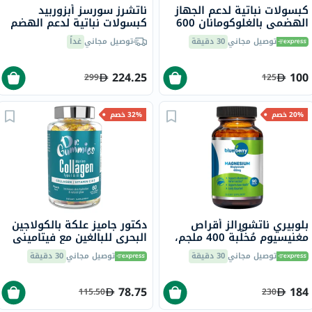
كبسولات نباتية لدعم الجهاز
ناتشرز سورسز أبزوربيد
الهضمي بالغلوكومانان 600
كبسولات نباتية لدعم الهضم
ملجم سولاراي، 100 كبسولة
حزمة من 240 كبسولة
توصيل مجاني
30 دقيقة
توصيل مجاني
غداً
224.25
100
299
125
20% خصم
32% خصم
بلوبيري ناتشورالز أقراص
دكتور جاميز علكة بالكولاجين
مغنيسيوم مُخلَّبة 400 ملجم،
البحري للبالغين مع فيتاميني
90 قطعة B0258
ج وهـ، حزمة من 60
توصيل مجاني
30 دقيقة
توصيل مجاني
30 دقيقة
78.75
184
115.50
230