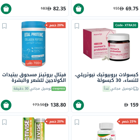
82.35
69.75
183
155
Code- XTRA30
20% خصم
+700 طلب
كبسولات بروبيوتيك نيوتريلي،
فيتال بروتينز مسحوق ببتيدات
للنساء، 30 كبسولة
الكولاجين للشعر والبشرة
والأظافر 284 جرام
توصيل مجاني
غداً
توصيل مجاني
30 دقيقة
138.80
159
173.50
25% خصم
20% خصم