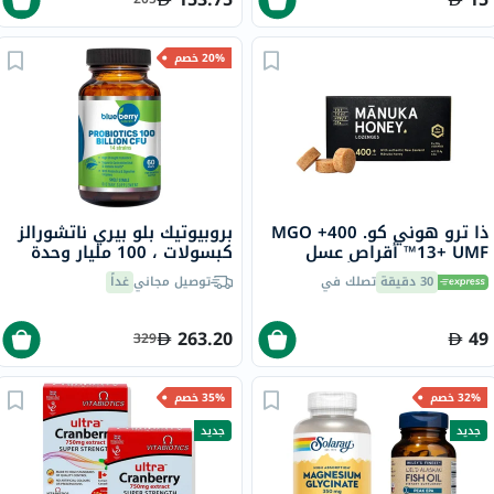
20% خصم
ذا ترو هوني كو. 400+ MGO
بروبيوتيك بلو بيري ناتشورالز
13+ UMF™ أقراص عسل
كبسولات ، 100 مليار وحدة
مانوكا 2.8 جرام 8 أقراص
تشكيل مستعمرة، 14 سلالة،
30 دقيقة
تصلك في
توصيل مجاني
غداً
لدعم الهضم، حزمه من 60
263.20
49
329
32% خصم
35% خصم
جديد
جديد