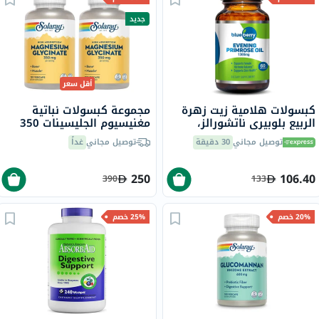
جديد
أقل سعر
كبسولات هلامية زيت زهرة
مجموعة كبسولات نباتية
الربيع بلوبيري ناتشورالز،
مغنيسيوم الجليسينات 350
1300 ملجم، 60 كبسولة
مجم سولاراي - 2 × 120
توصيل مجاني
30 دقيقة
توصيل مجاني
غداً
كبسولة
250
106.40
390
133
20% خصم
25% خصم