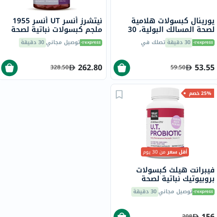
يورينال كبسولات هلامية
نيتشرز أنسر UT أنسر 1955
لصحة المسالك البولية، 30
ملجم كبسولات نباتية لصحة
قطعة
المسالك البولية حزمة من 90
30 دقيقة
تصلك في
توصيل مجاني
30 دقيقة
262.80
53.55
328.50
59.50
25% خصم
أقل سعر
من 30 يوم
فيبرانت هيلث كبسولات
بروبيوتيك نباتية لصحة
المسالك البولية، حزمه من 30
توصيل مجاني
30 دقيقة
كبسولة
156
208