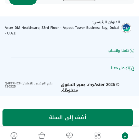
العنوان الرئيسي:
Aster DM Healthcare, 33rd Floor - Aspect Tower Business Bay, Dubai
- U.A.E
كلمنا واتساب
تواصل معنا
رقم الترخيص للإعلان
:
Q4FT7HCT-
©
2026
myAster.
جميع الحقوق
130325
محفوظة.
أضف إلى السلة