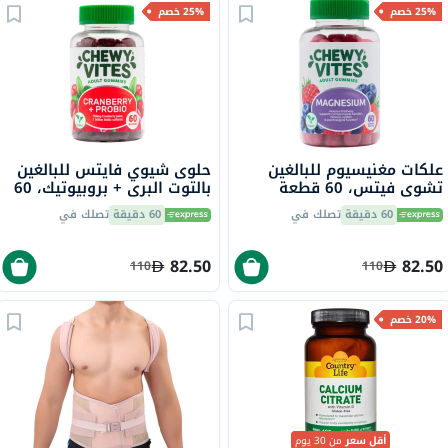
25% خصم
25% خصم
علكات مغنيسيوم للبالغين
حلوى شيوي فايتس للبالغين
تشوي فيتس، 60 قطعة
بالتوت البري + بروبيوتيك، 60
قطعة
60 دقيقة
تصلك في
60 دقيقة
تصلك في
82.50
82.50
110
110
20% خصم
أقل سعر
من 30 يوم