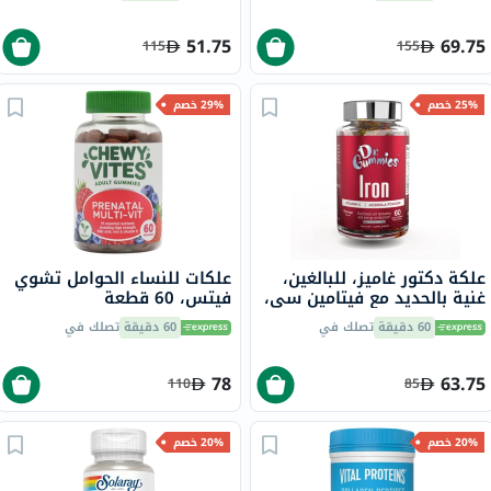
51.75
69.75
115
155
25% خصم
29% خصم
علكة دكتور غاميز، للبالغين،
علكات للنساء الحوامل تشوي
غنية بالحديد مع فيتامين سي،
فيتس، 60 قطعة
60 قطعة
60 دقيقة
تصلك في
60 دقيقة
تصلك في
78
63.75
110
85
20% خصم
20% خصم