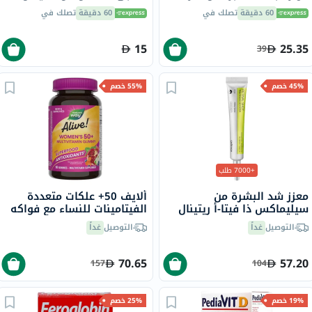
من 20
بنكهة الفاكهة للأطفال 150
60 دقيقة
تصلك في
60 دقيقة
تصلك في
مل
15
25.35
39
45% خصم
55% خصم
+7000 طلب
معزز شد البشرة من
ألايف 50+ علكات متعددة
سيليماكس ذا فيتا-أ ريتينال
الفيتامينات للنساء مع فواكه
شوت، 15 مل
البستان وخضروات الحديقة،
التوصيل
غداً
التوصيل
غداً
حزمة من 60 قطعة
70.65
57.20
157
104
19% خصم
25% خصم