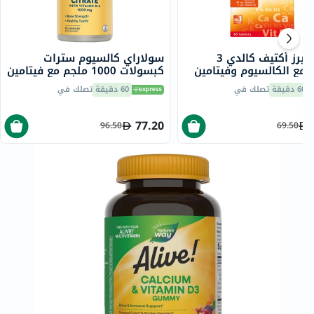
دوبل هيرز أكتيف كالدي 3
سولاراي كالسيوم سترات
 مع الكالسيوم وفيتامين
كبسولات 1000 ملجم مع فيتامين
تامين د لعظام وعضلات
D3 حزمه من 90
60 دقيقة
تصلك في
60 دقيقة
تصلك في
 قوية حزمة من 30
77.20
96.50
69.50