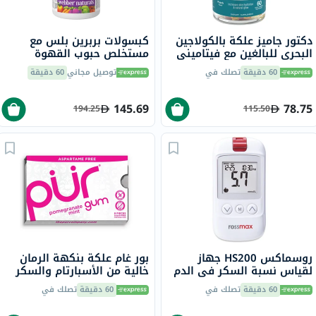
دكتور جاميز علكة بالكولاجين
كبسولات بربرين بلس مع
البحري للبالغين مع فيتاميني
مستخلص حبوب القهوة
ج وهـ، حزمة من 60
الخضراء ويبر ناتشورالز - 60
60 دقيقة
تصلك في
توصيل مجاني
60 دقيقة
كبسولة
145.69
78.75
194.25
115.50
روسماكس HS200 جهاز
بور غام علكة بنكهة الرمان
لقياس نسبة السكر في الدم
خالية من الأسبارتام والسكر
مع شرائط للتحكم في مرض
مع إكسيليتول، 9 قطع
60 دقيقة
تصلك في
60 دقيقة
تصلك في
السكري