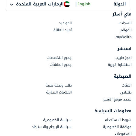
|
الإمارات العربية المتحدة
الدولة
English
ماي أستر
السجلات
المواعيد
القوائم
أفراد العائلة
myWellth
استشر
احجز طبيب
جميع التخصصات
استشارة فورية
جميع المنشآت
الصيدلية
الفئات
طلب وصفة طبية
طلباتي
العلامات التجارية
محدد موقع المتجر
معلومات السياسة
شروط الاستخدام
سياسة الخصوصية
موافقة الخصوصية
سياسة الإرجاع والاسترداد
المدفوعات