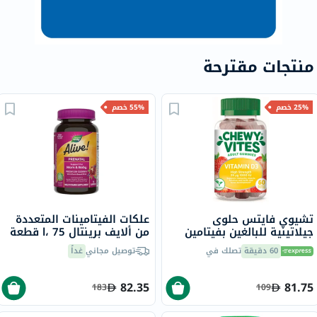
منتجات مقترحة
25% خصم
55% خصم
تشيوي فايتس حلوى
علكات الفيتامينات المتعددة
جيلاتينية للبالغين بفيتامين
من ألايف برينتال l، 75 قطعة
D3 ـ 1000 وحدة دولية، بقوة
60 دقيقة
تصلك في
توصيل مجاني
غداً
إضافية
82.35
81.75
183
109