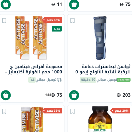
11
75
48% خصم
جديد
ثواسن ليجاستراب دعامة
مجموعة أقراص فيتامين ج
للركبة ثلاثية الألواح إيمو 0
1000 مجم الفوارة أكتيفايز -
درجة، متوسط ​​الارتفاع 50 سم
4 × 20 قرص
توصيل مجاني
60 دقيقة
توصيل مجاني
غداً
75
203
144
20% خصم
35% خصم