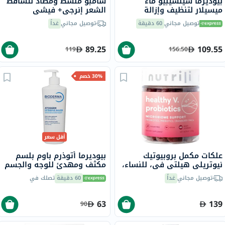
بيوديرما سينسيبيو ماء
شامبو منشط ومضاد لتساقط
ميسيلار لتنظيف وإزالة
الشعر إنرجي+ فيشي
المكياج 850 مل
ديركوس، 200 مل
توصيل مجاني
60 دقيقة
توصيل مجاني
غداً
89.25
109.55
119
156.50
30% خصم
أقل سعر
علكات مكمل بروبيوتيك
بيوديرما أتوذرم باوم بلسم
نيوتريلي هيلتي في، للنساء،
مكثف ومهدئ للوجه والجسم
للبالغين، 60 قطعة
500 مل
توصيل مجاني
غداً
60 دقيقة
تصلك في
63
139
90