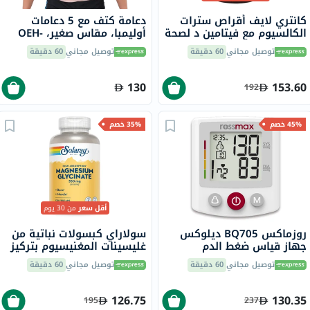
كانتري لايف أقراص سترات
دعامة كتف مع 5 دعامات
الكالسيوم مع فيتامين د لصحة
أوليمبا، مقاس صغير، OEH-
العظام، حزمه من 120
411
توصيل مجاني
60 دقيقة
توصيل مجاني
60 دقيقة
130
153.60
192
45% خصم
35% خصم
أقل سعر
من 30 يوم
روزماكس BQ705 ديلوكس
سولاراي كبسولات نباتية من
جهاز قياس ضغط الدم
غليسينات المغنيسيوم بتركيز
الأوتوماتيكي للمعصم
350 ملجم لصحة العظام
توصيل مجاني
60 دقيقة
توصيل مجاني
60 دقيقة
والعضلات حزمة من 120
126.75
130.35
195
237