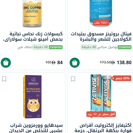
+700 طلب
فيتال بروتينز مسحوق ببتيدات
كبسولات زنك نحاس نباتية
الكولاجين للشعر والبشرة
بحمض أمينو شيلات سولاراي،
والأظافر 284 جرام
100 كبسولة
توصيل مجاني
60 دقيقة
60 دقيقة
تصلك في
84
138.80
105
173.50
35% خصم
أقل سعر
من 30 يوم
أكتيفايز إلكتروليت أقراص
سيدهايو وورمزوين شراب
فوارة بنكهة البرتقال، حزمة
عشبي للتخلص من الديدان