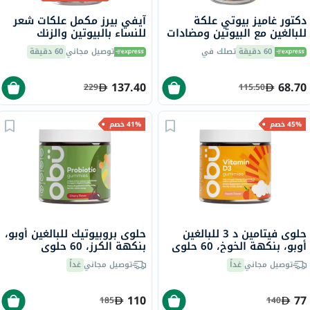
دكتور غاميز بيوتي علكة
آيفي بيرز مكمل علكات شعر
للبالغين مع البيوتين ومضادات
للنساء بالبيوتين والزنك
الأكسدة، حزمة من 60
وفيتامين C، حزمة من 60
60 دقيقة
تصلك في
توصيل مجاني
60 دقيقة
137.40
68.70
229
115.50
45% خصم
41% خصم
حلوى فيتامين د 3 للبالغين
حلوى بروبيوتيك للبالغين أوبو،
أوبو، بنكهة الخوخ، 60 حلوى
بنكهة الكرز، 60 حلوى
توصيل مجاني
غداً
توصيل مجاني
غداً
110
77
185
140