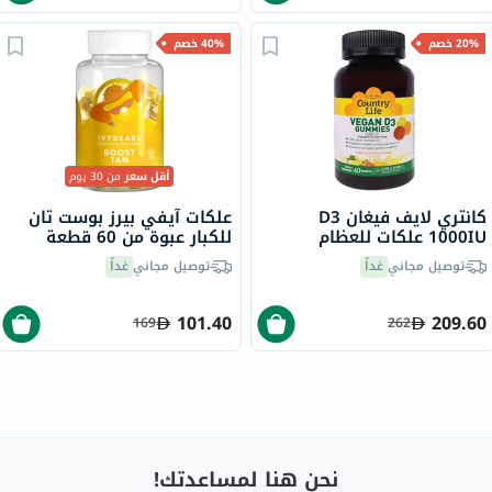
20% خصم
40% خصم
أقل سعر
من 30 يوم
كانتري لايف فيغان D3
علكات آيفي بيرز بوست تان
1000IU علكات للعظام
للكبار عبوة من 60 قطعة
والأسنان وصحة المناعة حزمة
توصيل مجاني
غداً
توصيل مجاني
غداً
من 60
101.40
209.60
169
262
نحن هنا لمساعدتك!