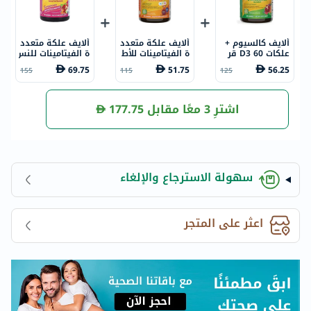
ألايف كالسيوم +
ألايف علكة متعدد
ألايف علكة متعدد
علكات D3 60 قر
ة الفيتامينات للأط
ة الفيتامينات للنس
ص
فال، 60 قطعة
اء من فواكه البس
69.75
51.75
56.25
155
115
125
تان وخضراوات الح
ديقة، حزمة من 60
اشترِ 3 معًا مقابل
177.75
سهولة الاسترجاع والإلغاء
اعثر على المتجر