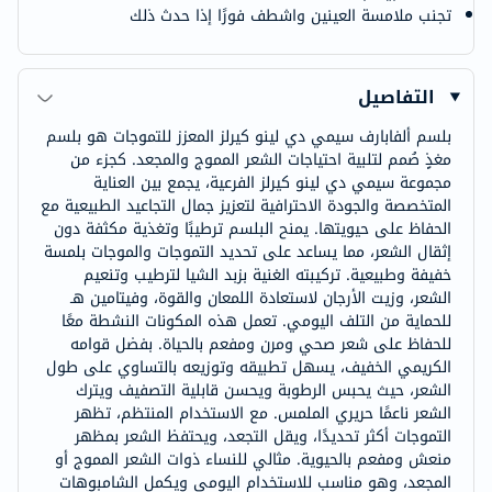
تجنب ملامسة العينين واشطف فورًا إذا حدث ذلك
التفاصيل
بلسم ألفابارف سيمي دي لينو كيرلز المعزز للتموجات هو بلسم
مغذٍ صُمم لتلبية احتياجات الشعر المموج والمجعد. كجزء من
مجموعة سيمي دي لينو كيرلز الفرعية، يجمع بين العناية
المتخصصة والجودة الاحترافية لتعزيز جمال التجاعيد الطبيعية مع
الحفاظ على حيويتها. يمنح البلسم ترطيبًا وتغذية مكثفة دون
إثقال الشعر، مما يساعد على تحديد التموجات والموجات بلمسة
خفيفة وطبيعية. تركيبته الغنية بزبد الشيا لترطيب وتنعيم
الشعر، وزيت الأرجان لاستعادة اللمعان والقوة، وفيتامين هـ
للحماية من التلف اليومي. تعمل هذه المكونات النشطة معًا
للحفاظ على شعر صحي ومرن ومفعم بالحياة. بفضل قوامه
الكريمي الخفيف، يسهل تطبيقه وتوزيعه بالتساوي على طول
الشعر، حيث يحبس الرطوبة ويحسن قابلية التصفيف ويترك
الشعر ناعمًا حريري الملمس. مع الاستخدام المنتظم، تظهر
التموجات أكثر تحديدًا، ويقل التجعد، ويحتفظ الشعر بمظهر
منعش ومفعم بالحيوية. مثالي للنساء ذوات الشعر المموج أو
المجعد، وهو مناسب للاستخدام اليومي ويكمل الشامبوهات