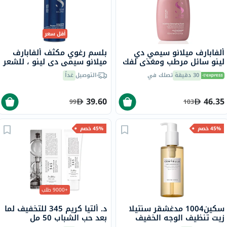
أقل سعر
ألفابارف ميلانو سيمي دي
بلسم رغوي مكثف ألفابارف
لينو سائل مرطب ومغذي لفك
ميلانو سيمي دي لينو ، للشعر
تشابك الشعر الجاف 125 مل
، 200 مل
30 دقيقة
تصلك في
التوصيل
غداً
39.60
46.35
99
103
45% خصم
45% خصم
+9000 طلب
سكين1004 مدغشقر سنتيلا
د. ألتيا كريم 345 للتخفيف لما
زيت تنظيف الوجه الخفيف
بعد حب الشباب 50 مل