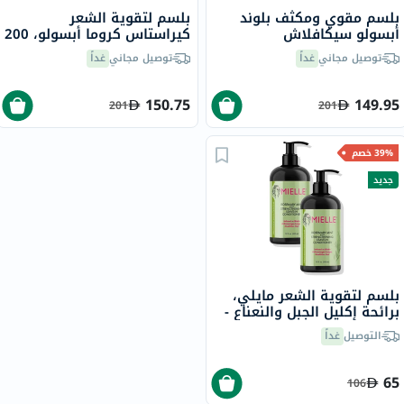
بلسم مقوي ومكثف بلوند
بلسم لتقوية الشعر
أبسولو سيكافلاش
كيراستاس كروما أبسولو، 200
كيراستاس، 250 مل
مل
توصيل مجاني
غداً
توصيل مجاني
غداً
150.75
149.95
201
201
39% خصم
جديد
بلسم لتقوية الشعر مايلي،
برائحة إكليل الجبل والنعناع -
2 × 355 مل
التوصيل
غداً
65
106