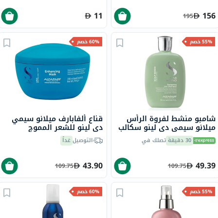
11
156
195
55% خصم
60% خصم
شامبو منشط لفروة الرأس
قناع ألفابارف ميلانو سيمي
ميلانو سيمي دي لينو سكالب
دي لينو للشعر المموج
رينيو ألفابارف ميلانو، 250 مل
والمجعد ، 200 مل
30 دقيقة
تصلك في
التوصيل
غداً
43.90
49.39
109.75
109.75
55% خصم
60% خصم