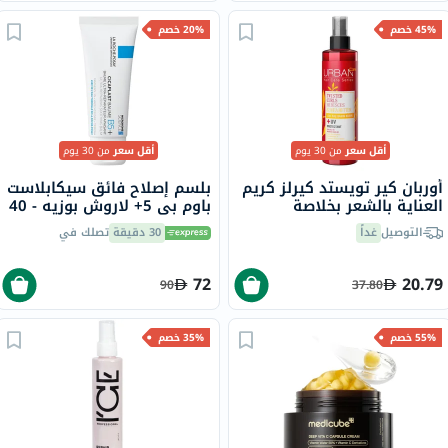
45% خصم
20% خصم
أقل سعر
من 30 يوم
أقل سعر
من 30 يوم
أوربان كير تويستد كيرلز كريم
بلسم إصلاح فائق سيكابلاست
العناية بالشعر بخلاصة
باوم بي 5+ لاروش بوزيه - 40
الكركديه وزبدة الشيا، واقي
مل
التوصيل
غداً
30 دقيقة
تصلك في
من الأشعة فوق البنفسجية،
للشعر المجعد، 200 مل
72
20.79
90
37.80
55% خصم
35% خصم