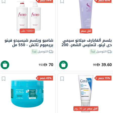
60% خصم
54% خصم
أقل سعر
+1000 طلب
بلسم ألفابارف ميلانو سيمي
شامبو وبلسم شيسيدو فينو
دي لينو، لتمليس الشعر، 200
بريميوم تاتش - 550 مل
مل
التوصيل
غداً
التوصيل
غداً
70
39.60
153
99
15% خصم
45% خصم
أقل سعر
من 30 يوم