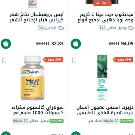
+1000 طلب
ميديكوب ديب فيتا C كريم
آيس بروفيشنال بخاخ شعر
وجه بوبا ذهبي لجميع أنواع
كيراتين فيلر لإصلاح الشعر
البشرة 55 جرام
100 مل
توصيل مجاني
غداً
التوصيل
غداً
32.83
94.05
50.50
209
40% خصم
20% خصم
دزيرت أسنس معجون أسنان
سولاراي كالسيوم سترات
بزيت شجرة الشاي الطبيعي
كبسولات 1000 ملجم مع
وزيت النيم وينترغرين 6.25
فيتامين D3 حزمه من 90
30 دقيقة
تصلك في
توصيل مجاني
30 دقيقة
أونصة 176 جرام