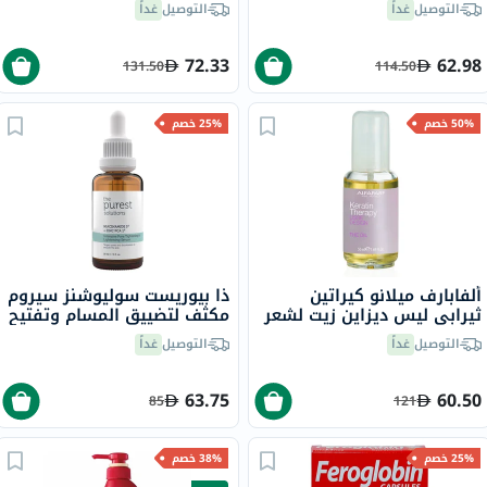
200 مل
التوصيل
غداً
التوصيل
غداً
72.33
62.98
131.50
114.50
50% خصم
25% خصم
ألفابارف ميلانو كيراتين
ذا بيوريست سوليوشنز سيروم
ثيرابي ليس ديزاين زيت لشعر
مكثف لتضييق المسام وتفتيح
ناعم ولامع ٥٠ مل
البشرة مع نياسيناميد 5%
التوصيل
غداً
التوصيل
غداً
وزنك PCA 1%، 30 مل
63.75
60.50
85
121
25% خصم
38% خصم