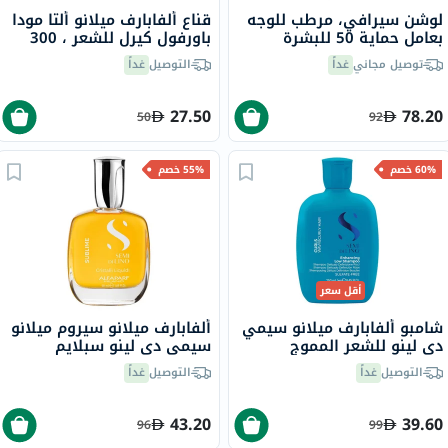
لوشن سيرافي، مرطب للوجه
قناع ألفابارف ميلانو ألتا مودا
بعامل حماية 50 للبشرة
باورفول كيرل للشعر ، 300
العادية إلى الجافة، 52 مل
جرام
توصيل مجاني
غداً
التوصيل
غداً
27.50
78.20
50
92
60% خصم
55% خصم
أقل سعر
شامبو ألفابارف ميلانو سيمي
ألفابارف ميلانو سيروم ميلانو
دي لينو للشعر المموج
سيمي دي لينو سبلايم
والمجعد ، 250 مل
كريستالي ليكيدي للشعر مع
التوصيل
غداً
التوصيل
غداً
حماية حرارية 50 مل
43.20
39.60
96
99