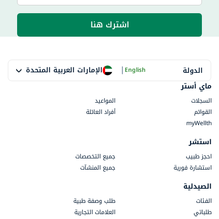
اشترك هنا
|
الإمارات العربية المتحدة
الدولة
English
ماي أستر
السجلات
المواعيد
القوائم
أفراد العائلة
myWellth
استشر
احجز طبيب
جميع التخصصات
استشارة فورية
جميع المنشآت
الصيدلية
الفئات
طلب وصفة طبية
طلباتي
العلامات التجارية