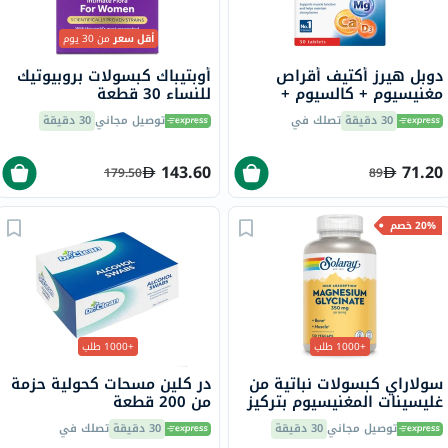
أقل سعر
من 30 يوم
دوبل هيرز أكتيف أقراص
أوبتيباك كبسولات بروبيوتيك
مغنيسيوم + كالسيوم +
للنساء 30 قطعة
فيتامين D3 لدعم العضلات
30 دقيقة
تصلك في
توصيل مجاني
30 دقيقة
والعظام، حزمة من 30
143.60
71.20
179.50
89
20% خصم
+1000 طلب
+1000 طلب
سولاراي كبسولات نباتية من
در كلين مسحات كحولية حزمة
غليسينات المغنيسيوم بتركيز
من 200 قطعة
350 ملجم لصحة العظام
توصيل مجاني
30 دقيقة
30 دقيقة
تصلك في
والعضلات حزمة من 120