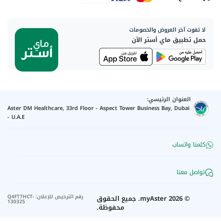
لا تفوت آخر العروض والخصومات
حمل تطبيق ماي أستر الآن
العنوان الرئيسي:
Aster DM Healthcare, 33rd Floor - Aspect Tower Business Bay, Dubai
- U.A.E
كلمنا واتساب
تواصل معنا
رقم الترخيص للإعلان
:
Q4FT7HCT-
©
2026
myAster.
جميع الحقوق
130325
محفوظة.