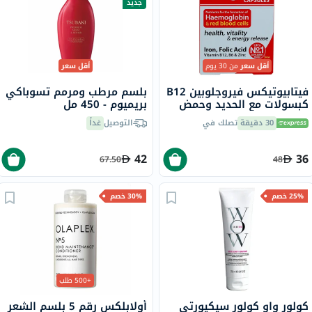
جديد
أقل سعر
من 30 يوم
أقل سعر
فيتابيوتيكس فيروجلوبين B12
بلسم مرطب ومرمم تسوباكي
كبسولات مع الحديد وحمض
بريميوم - 450 مل
الفوليك وفيتامين B12
30 دقيقة
تصلك في
التوصيل
غداً
لمحاربة التعب، 30 كبسولة
42
36
67.50
48
25% خصم
30% خصم
+500 طلب
كولور واو كولور سيكيورتي
أولابلكس رقم 5 بلسم الشعر