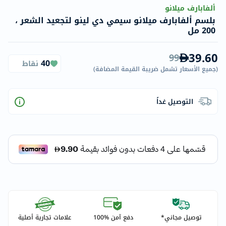
ألفابارف ميلانو
بلسم ألفابارف ميلانو سيمي دي لينو لتجعيد الشعر ،
200 مل
39.60
99
40
نقاط
(
جميع الأسعار تشمل ضريبة القيمة المضافة
)
التوصيل غداً
توصيل مجاني*
دفع آمن %100
علامات تجارية أصلية