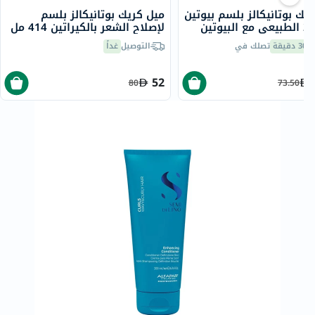
يك بوتانيكالز بلسم بيوتين
ميل كريك بوتانيكالز بلسم
إتش-24 الطبيعي مع البيوتين
لإصلاح الشعر بالكيراتين 414 مل
لثانية 250 مل
30 دقيقة
تصلك في
التوصيل
غداً
52
80
73.50