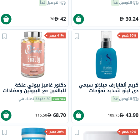
التوصيل
غداً
التوصيل
غداً
42
30.24
70
60% خصم
41% خصم
كريم ألفابارف ميلانو سيمي
دكتور غاميز بيوتي علكة
دي لينو لتحديد تموّجات
للبالغين مع البيوتين ومضادات
الشعر، 125 مل
الأكسدة، حزمة من 60
التوصيل
غداً
30 دقيقة
تصلك في
68.70
43.90
115.50
109.75
40% خصم
20% خصم