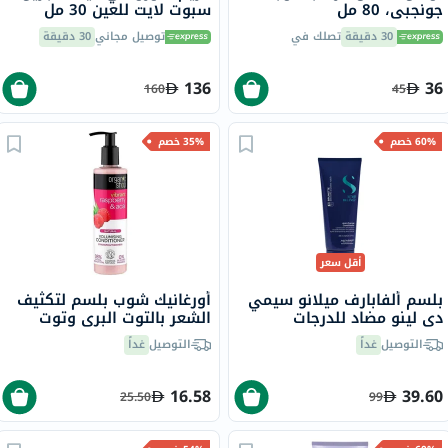
جونجبي، 80 مل
سبوت لايت للعين 30 مل
30 دقيقة
تصلك في
توصيل مجاني
30 دقيقة
136
36
160
45
60% خصم
35% خصم
أقل سعر
بلسم ألفابارف ميلانو سيمي
أورغانيك شوب بلسم لتكثيف
دي لينو مضاد للدرجات
الشعر بالتوت البري وتوت
البرتقالية للشعر البني ، 200
الآساي 280 مل
التوصيل
غداً
التوصيل
غداً
مل
16.58
39.60
25.50
99