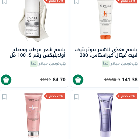
25% خصم
30% خصم
بلسم مغذي للشعر نيوتريتيف
بلسم شعر مرطب ومصلح
لايت فيتال كيراستاس، 200
أولابليكس رقم 5، 100 مل
مل
توصيل مجاني
غداً
توصيل مجاني
غداً
84.70
141.38
121
188.50
25% خصم
25% خصم