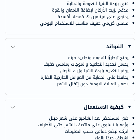
غني بزبدة الشيا للنعومة والعناية
مدعّم بزيت الأركان لإضافة اللمعان والقوة
يحتوي على فيتامين هـ كمضاد أكسدة
ملمس كريمي خفيف مناسب للاستخدام اليومي
الفوائد
يمنح ترطيبًا لنعومة وتجاعيد مرنة
يضمن تحديد التجاعيد والموجات بملمس خفيف
يوفر التغذية بزبدة الشيا وزيت الأرغان
يحافظ على الحماية من العوامل الخارجية الضارة
يضمن العناية اليومية دون إثقال الشعر
كيفية الاستعمال
ضع المستحضر بعد الشامبو على شعر مبلل
وزّعه بالتساوي على منتصف الشعر حتى الأطراف
اتركه لبضع دقائق حسب التعليمات
اشطف جيدًا بالماء