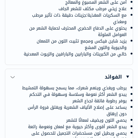
آمن على الشعر المصبوغ والمعالج
علاج زيتي مرطب مكثف للشعر الجاف
مع السكريات المغذية؛جزيئات دقيقة ذات تأثير مرطب
ومغذي
يحتوي على الدفاع الحضري المحترف لحماية الشعر من
العوامل الملوثة
يزيد شاين فيكس ومجمع تثبيت اللون من اللمعان
والحيوية واللون المشع
خالي من الكبريتات والبارابين والبارافين والزيوت المعدنية
الفوائد
يرطب ويغذي وينعم شعرك، مما يسمح بسهولة التمشيط
يبدو الشعر أكثر نعومة وسلاسة وسهولة في التحكم
يوفر رطوبة فائقة لجذع الشعر
يساعد على إصلاح الألياف الشعرية ويغلق فروة الرأس
دون إرهاق
يحمي اللون ويضيف لمعانًا للشعر
يبدو الشعر أقوى وأكثر حيوية مع لمعان ونعومة رائعة
يحمي ويطيل لون مستحضرات التجميل للحصول على