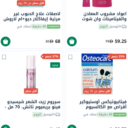
أقل سعر
من 30 يوم
اعواد مشروب المعادن
لاصقات علاج الحبوب غير
والفيتامينات وان شوت
مرئية إيفاكلار ديو+ام لاروش
هايدرايت، بنكهة الرمان - 14
بوزيه - 22 لصقة
التوصيل
اليوم
60 دقيقة
تصلك في
قطعة
68
59.25
85
79
25% خصم
37% خصم
جديد
أقل سعر
من 30 يوم
أقل سعر
فيتابيوتيكس أوستيوكير
سيروم زيت الشعر شيسيدو
أقراص مع الكالسيوم
فينو بريميوم تاتش، 70 مل -
والمغنيسيوم وفيتامين D
إصدار الشريط الوردي
60 دقيقة
تصلك في
التوصيل
اليوم
والزنك لقوة العظام، 30 قرص