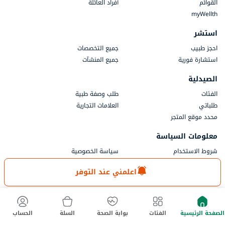
القوائم
أفراد العائلة
myWellth
استشر
احجز طبيب
جميع التخصصات
استشارة فورية
جميع المنشآت
الصيدلية
الفئات
طلب وصفة طبية
طلباتي
العلامات التجارية
محدد موقع المتجر
معلومات السياسة
شروط الاستخدام
سياسة الخصوصية
موافقة الخصوصية
سياسة الإرجاع والاسترداد
اعلمني عند التوفر
المدفوعات
جزء من أستر دي إم للرعاية الصحية
الصفحة الرئيسية
الفئات
بوابة الصحة
السلة
الحساب