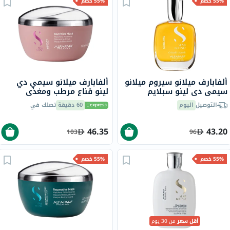
55% خصم
55% خصم
ألفابارف ميلانو سيروم ميلانو
ألفابارف ميلانو سيمي دي
سيمي دي لينو سبلايم
لينو قناع مرطب ومغذي
كريستالي ليكيدي للشعر مع
للشعر الجاف، 200 مل
التوصيل
اليوم
60 دقيقة
تصلك في
حماية حرارية 50 مل
46.35
43.20
103
96
55% خصم
55% خصم
أقل سعر
من 30 يوم