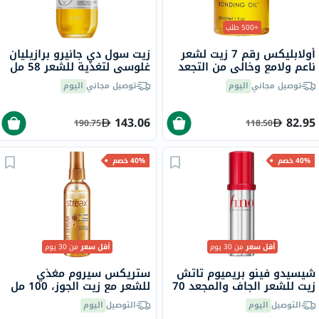
+500 طلب
أولابليكس رقم 7 زيت لشعر
زيت سول دي جانيرو برازيليان
ناعم ولامع وخالي من التجعد
غلوسي لتغذية للشعر 58 مل
30 مل
توصيل مجاني
اليوم
توصيل مجاني
اليوم
143.06
82.95
190.75
118.50
40% خصم
40% خصم
أقل سعر
من 30 يوم
أقل سعر
من 30 يوم
شيسيدو فينو بريميوم تاتش
ستريكس سيروم مغذي
زيت للشعر الجاف والمجعد 70
للشعر مع زيت الجوز، 100 مل
مل
التوصيل
اليوم
التوصيل
اليوم