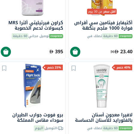
أقل سعر
من 30 يوم
أكتيفايز فيتامين سي أقراص
كراون فيرتيليتي ألترا MRS
فوارة 1000 ملجم بنكهة
كبسولات لدعم الخصوبة
البرتقال حزمة من 20
للنساء، حزمة من 60 كبسولة
60 دقيقة
تصلك في
توصيل مجاني
60 دقيقة
395
23.40
36
40% خصم
25% خصم
لافيرا معجون أسنان
برو فووت جوارب الطيران
بالفلورايد للأسنان الحساسة
سوداء مقاس المملكة
والمُرممة، 75 مل
المتحدة 8-11، زوج واحد
60 دقيقة
تصلك في
التوصيل
اليوم
P72002/2