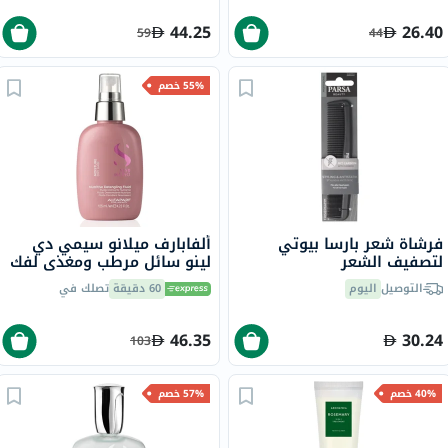
44.25
26.40
59
44
55% خصم
فرشاة شعر بارسا بيوتي
ألفابارف ميلانو سيمي دي
لتصفيف الشعر
لينو سائل مرطب ومغذي لفك
تشابك الشعر الجاف 125 مل
التوصيل
اليوم
60 دقيقة
تصلك في
46.35
30.24
103
40% خصم
57% خصم