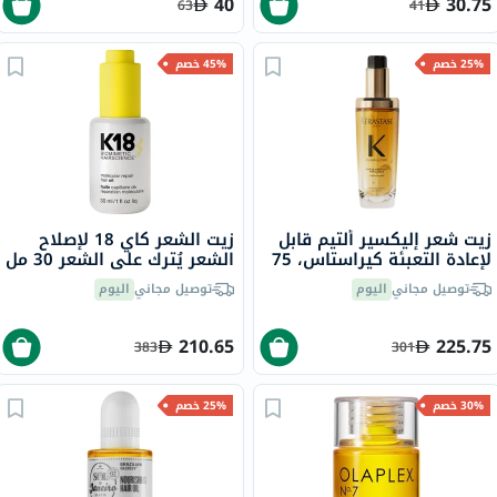
40
30.75
63
41
25% خصم
45% خصم
زيت شعر إليكسير ألتيم قابل
زيت الشعر كاي 18 لإصلاح
لإعادة التعبئة كيراستاس، 75
الشعر يُترك على الشعر 30 مل
مل
توصيل مجاني
اليوم
توصيل مجاني
اليوم
210.65
225.75
383
301
30% خصم
25% خصم