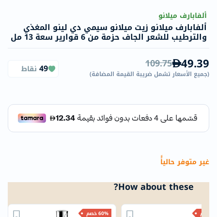
ألفابارف ميلانو
ألفابارف ميلانو زيت ميلانو سيمي دي لينو المغذي
والترطيب للشعر الجاف حزمة من 6 قوارير سعة 13 مل
49.39
109.75
49
نقاط
(
جميع الأسعار تشمل ضريبة القيمة المضافة
)
غير متوفر حالياًً
How about these?
خصم
60% خصم