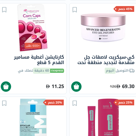
45% خصم
+600 طلب
كي-سيكريت لاصقات جل
كارنايشن أغطية مسامير
متقدمة لتجديد منطقة تحت
القدم 5 قطع
العين مع الريتينول، حزمة من
التوصيل
اليوم
60 دقيقة
تصلك في
60 قطعة
11.25
69.30
126
25% خصم
20% خصم