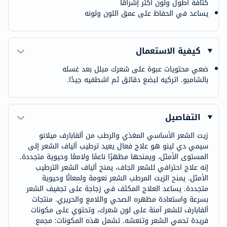
كثافة أطول ولون أكثر إشراقًا
يساعد في الحفاظ على عمق اللون ولونه
كيفية الاستعمال
ضعي محتويات عبوة على شعرك مبلل بعد غسله
بالشامبو. اتركيه لبضع دقائق ثم اشطفيه جيدًا.
التفاصيل
زيت الشعر الأساسي المغذي والرطب من ألفابارف ميلانو
سيمي دي لينو هو علاج فعال يعيد ترطيب ألياف الشعر إلى
المستوى الأمثل، ويمنحها مظهرًا ناعمًا ولامعًا وحيوية متجددة.
إنه علاج احترافي للشعر الجاف، يمنح ألياف الشعر الترطيب
الأمثل. يمنح الزيت المرطب الشعر نعومة ولمعانًا وحيوية
متجددة. يساعد العلاج المكثف في زجاجة على تجفيف الشعر
بسرعة واستعادة مظهره الصحي واللامع والحريري. منتجات
ألفابارف للشعر آمنة على لون شعرك، وتحتوي على مكونات
فريدة تحمي الشعر وتنعشه. تشمل هذه المكونات: مجمع