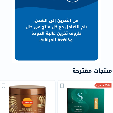
منتجات مقترحة
55% خصم