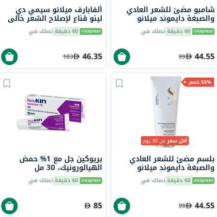
شامبو مضئ للشعر العادي
ألفابارف ميلانو سيمي دي
والصبغة دايموند ميلانو
لينو قناع لإصلاح الشعر خالي
سيمي دي لينو ألفابارف
من الكبريتات، علاج احترافي
60 دقيقة
تصلك في
60 دقيقة
تصلك في
ميلانو، 250 مل
لإعادة بناء الشعر التالف 200
مل
46.35
44.55
103
99
55% خصم
أقل سعر
من 30 يوم
بلسم مضئ للشعر العادي
بريوكين جل مع 1% حمض
والصبغة دايموند ميلانو
الهيالورونيك، 30 مل
سيمي دي لينو ألفابارف
60 دقيقة
تصلك في
60 دقيقة
تصلك في
ميلانو، 200 مل
85
44.55
99