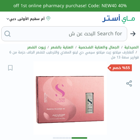
40% off 1st online pharmacy purchase! Code: NEW40
أم سقيم الأولى, دبي
Search for
البحث عن
الصيدلية
/
الجمال والعناية الشخصية
/
العناية بالشعر
/
زيوت الشعر
/
ألفابارف ميلانو زيت ميلانو سيمي دي لينو المغذي والترطيب للشعر الجاف حزمة من 6
قوارير سعة 13 مل
%55 خصم