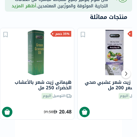
التجارية الموثوقة والموزّعين المعتمدين.
أظهر المزيد
منتجات مماثلة
35% خصم
ي زيت شعر عشبي صحي
هيماني زيت شعر بالأعشاب
ر 200 مل
الخضراء 250 مل
صيل
اليوم
التوصيل
اليوم
20.48
31.50
3