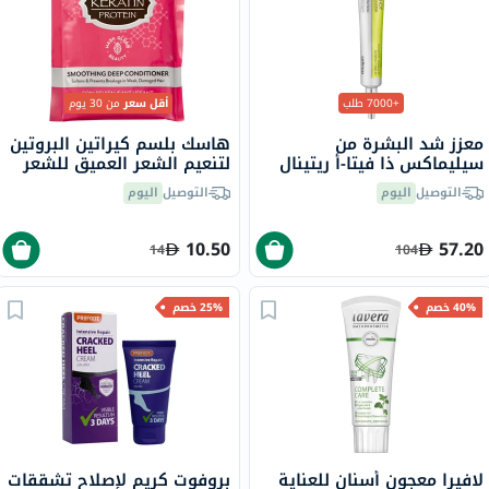
+7000 طلب
أقل سعر
من 30 يوم
معزز شد البشرة من
هاسك بلسم كيراتين البروتين
سيليماكس ذا فيتا-أ ريتينال
لتنعيم الشعر العميق للشعر
شوت، 15 مل
الضعيف والتالف 50 جرام
التوصيل
اليوم
التوصيل
اليوم
10.50
57.20
14
104
40% خصم
25% خصم
لافيرا معجون أسنان للعناية
بروفوت كريم لإصلاح تشققات