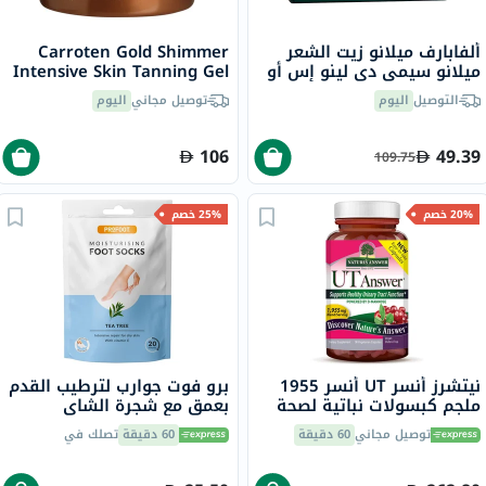
ألفابارف ميلانو زيت الشعر
Carroten Gold Shimmer
ميلانو سيمي دي لينو إس أو
Intensive Skin Tanning Gel
إس ، علاج احترافي لإعادة بناء
150ml
التوصيل
اليوم
توصيل مجاني
اليوم
الشعر التالف، حزمه من 6
قوارير سعة 13 مل
106
49.39
109.75
20% خصم
25% خصم
نيتشرز أنسر UT أنسر 1955
برو فوت جوارب لترطيب القدم
ملجم كبسولات نباتية لصحة
بعمق مع شجرة الشاي
المسالك البولية حزمة من 90
وفيتامين E لإصلاح البشرة
توصيل مجاني
60 دقيقة
60 دقيقة
تصلك في
الجافة،حزمه من زوج واحد