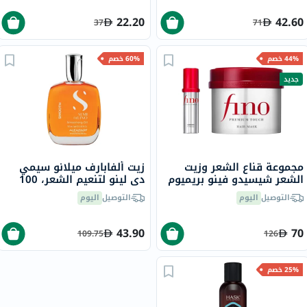
22.20
42.60
37
71
44% خصم
60% خصم
جديد
مجموعة قناع الشعر وزيت
زيت ألفابارف ميلانو سيمي
الشعر شيسيدو فينو بريميوم
دي لينو لتنعيم الشعر، 100
تاتش
مل
التوصيل
اليوم
التوصيل
اليوم
43.90
70
109.75
126
25% خصم