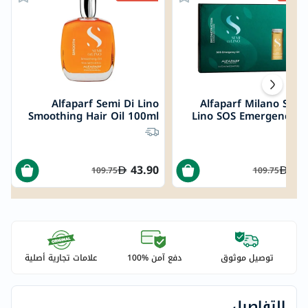
Alfaparf Semi Di Lino
Alfaparf Milano Semi
Smoothing Hair Oil 100ml
Lino SOS Emergency H
Oil Professio
Reconstruction Treatm
For Damaged Hair, Pack
6 x 13ml Vi
43.90
49
109.75
109.75
توصيل موثوق
دفع آمن %100
علامات تجارية أصلية
التفاصيل