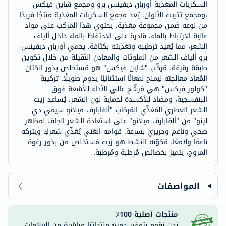
السكريات المغذية أوربان ديفينس برو ومجمع شاين فيكس
،ومجمع تثبيت الألوان. يُعد مجمع السكريات المغذية منتجًا فريدًا
من نوعه ضمن مجموعة مغذية. يحتوي هذا المركب على مواد
عالية الارتباط بالماء، قادرة على الاحتفاظ بالماء داخل ألياف
الشعر، مما يُعيد ترطيبه وتغذيته بكثافة. يحمي أوربان ديفينس
برو ألياف الشعر من الملوثات والمعادن الثقيلة من خلال تكوين
طبقة رقيقة. مُركّب "شاين فيكس" هو مُستخلص بذور الكتان
المُعاد معالجته ليمنح لمعانًا استثنائيًا يدوم طويلًا. تركيبة
"كولور فيكس" هي مُرشّح عالي الأداء للأشعة فوق
البنفسجية، ومضاد للأكسدة لحماية لون الشعر. يُساعد زيت
الشعر العطري المُغذّي المُرطّب "ألفابارف ميلانو سيمي دي
لينو" من "ألفابارف ميلانو" على استعادة الشعر الجاف لمظهر
صحي وناعم وحريريّ بسرعة. قوامه الغني يُغذّي شعركِ ويتركه
ناعمًا ولامعًا. مُكوّنه النشط هو زيت مُستخلص من بذور رغوة
المروج، يتميز بخصائص مُرطبة ومُرطبة.
المواصفات
منتجات أصلية 100٪
نحن نقوم بتوفير جميع منتجاتنا مباشرة من العلامات