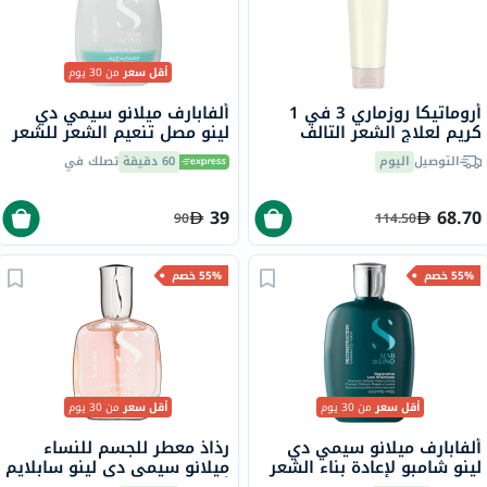
أقل سعر
من 30 يوم
أروماتيكا روزماري 3 في 1
ألفابارف ميلانو سيمي دي
كريم لعلاج الشعر التالف
لينو مصل تنعيم الشعر للشعر
والمجعد 160 مل
الناعم، 45 مل
التوصيل
اليوم
60 دقيقة
تصلك في
39
68.70
90
114.50
55% خصم
55% خصم
أقل سعر
من 30 يوم
أقل سعر
من 30 يوم
ألفابارف ميلانو سيمي دي
رذاذ معطر للجسم للنساء
لينو شامبو لإعادة بناء الشعر
ميلانو سيمي دي لينو سابلايم