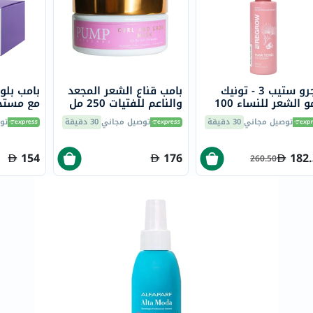
خسارة
الوزن
فحص
صحي
روتيني
ريجرو ستيب 3 - تونيك
بامب قناع الشعر المجعد
بامب بلو
باقة
لنمو الشعر للنساء 100
والناعم للفتيات 250 مل
مع مست
العضوي 250 مل
القلب
توصيل مجاني
30 دقيقة
توصيل مجاني
30 دقيقة
تو
الصحي
154
Original
176
182
260.50
IV
اختبار
التحسس
الغذائي
الحالة
الصحية
البشرة
والشعر