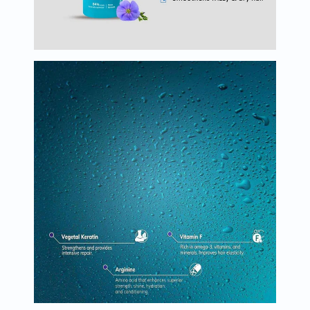
البروستاتا
الفيتامينات
مالتي
فيتامين
فيتامين
أ
فيتامين
ب
فيتامين
ج
فيتامين
د
فيتامين
هـ
المعادن
المغنيسيوم
الحديد