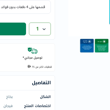
eucerin
vitabiotics
bioderma
vichy
1
now
acm
dymatize
isdin
priorin
توصيل مجاني*
medicube
للطلبات اكتر من
75
country-
life
التفاصيل
blueberry-
naturals
الشكل
بخاخ
bepanthen
21st-
اختصاصات المنتج
فيجان