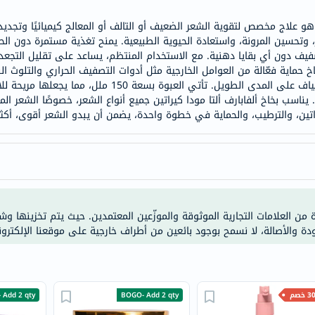
doppelherz
و علاج مخصص لتقوية الشعر الضعيف أو التالف أو المعالج كيميائيًا وتجديد 
NMN
 وتحسين المرونة، واستعادة الحيوية الطبيعية. يمنح تغذية مستمرة دون ال
dessert-
صفيف دون أي بقايا دهنية. مع الاستخدام المنتظم، يساعد على تقليل التجعد،
خاخ حماية فعّالة من العوامل الخارجية مثل أدوات التصفيف الحراري والتلوث ا
essence
اليومي بالشعر، إذ يدعم النعومة الفورية وصحة الألياف على ال
Biochem
اسب بخاخ ألفابارف ألتا مودا كيراتين جميع أنواع الشعر، خصوصًا الشعر الم
SVR
يراتين، والترطيب، والحماية في خطوة واحدة، يضمن أن يبدو الشعر أقوى، أ
skinceuticals
feel
true-
honey
الصحة
ة من العلامات التجارية الموثوقة والموزّعين المعتمدين. حيث يتم تخزينها و
والمكملات
ودة والأصالة، لا نسمح بوجود بائعين من أطراف خارجية على موقعنا الإلكترون
أساسيات
العناية
الصحية
خصم
BOGO- Add 2 qty
 Add 2 qty
باقة