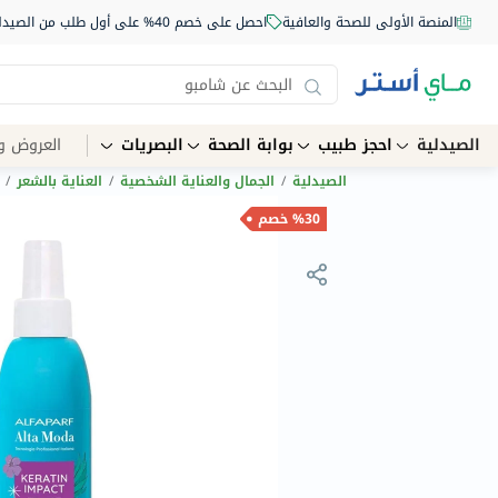
المنصة الأولى للصحة والعافية
احصل على خصم 40% على أول طلب من الصيدلية أونلاين استخدم الكود: NEW40
الصيدلية
احجز طبيب
بوابة الصحة
البصريات
العروض و
الصيدلية
/
الجمال والعناية الشخصية
/
العناية بالشعر
/
%30 خصم