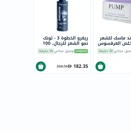
ند ماسك للشعر
ريغرو الخطوة 3 - تونك
خلص العرقسوس
نمو الشعر للرجال، 100
مل
صيل مجاني
30 دقيقة
توصيل مجاني
30 دقيقة
182.35
260.50