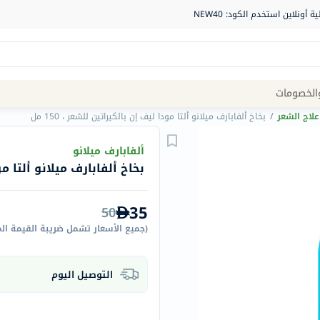
Site
الخصومات
Navigation
علاج الشعر
/
بخاخ ألفابارف ميلانو ألتا مودا ليف إن بالكيراتين للشعر ، 150 مل
الصيدلية
ألفابارف ميلانو
بخاخ ألفابارف ميلانو ألتا مودا
الماركات
NDL
35
50
Humantara
(
جميع الأسعار تشمل ضريبة القيمة ال
carroten
betadine
التوصيل اليوم
La
Roche
Posay