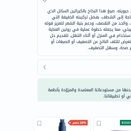
حيويته. صيغ هذا البخاخ بالكيراتين السائل الذي
حاجة إلى الشطف، بفضل تركيبته الخفيفة التي
 والحد من التقصف، ودعم بنية الشعر لتعزيز قوته
لبيئي، مما يجعله خطوة عملية في روتين العناية
مدى الطويل. تأتي العبوة بسعة 150 ملل، مما يجعلها مريحة للاستخدام في المنزل أو أثناء التنقل، لتقديم حل
تعرض للتلف الناتج عن التصفيف أو الصبغات أو
كثر صحة، وسهل التصفيف.
شحنها من مستودعاتنا المعتمدة والمزوّدة بأنظمة
ي أو تطبيقاتنا.
BOGO-
30% خصم