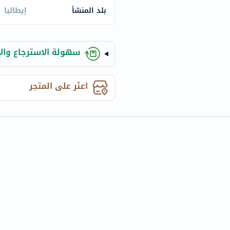
century
بلد المنشأ
إيطاليا
accu-
chek
activise
سهولة الاسترجاع والإ
acuvue
annemarie-
borlind
اعثر على المتجر
webber-
naturals
aveeno
freestylelibre
cetaphil
CHalpha
cerave
dralthea
mustela
celimax