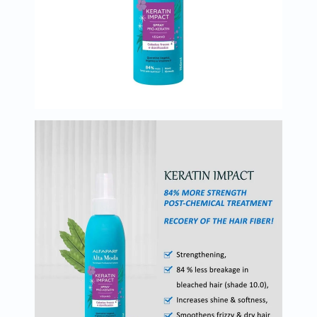
العظام
والمفاصل
المخ
والذاكرة
صحة
القلب
دعم
مرضى
السكري
دعم
الكلى
والمسالك
البولية
دعم
الكبد
صحة