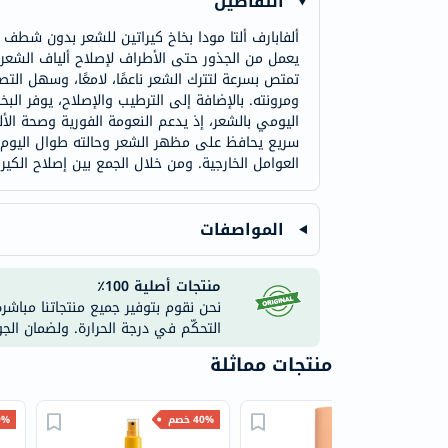
التفاصيل
ألفابارف ألتا مودا بخاخ كيراتين للشعر بدون شطف ه
يعمل من الجذور حتى الأطراف لإصلاح ألياف الشعر،
تمتص بسرعة لتترك الشعر ناعمًا، لامعًا، وسهل الت
ومرونته. بالإضافة إلى الترطيب والإصلاح، يوفر الب
سريع يحافظ على مظهر الشعر وحالته طوال اليوم. ين
العوامل الخارجية. ومن خلال الجمع بين إصلاح الك
المواصفات
منتجات أصلية 100٪
نحن نقوم بتوفير جميع منتجاتنا مباشر
التحكّم في درجة الحرارة. ولضمان الج
منتجات مماثلة
30% خصم
40% خصم
30% 