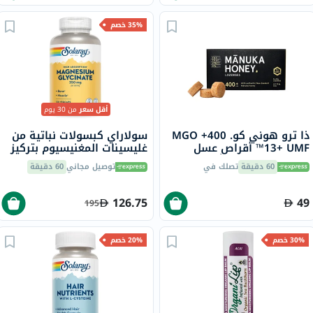
35% خصم
أقل سعر
من 30 يوم
ذا ترو هوني كو. 400+ MGO
سولاراي كبسولات نباتية من
13+ UMF™ أقراص عسل
غليسينات المغنيسيوم بتركيز
مانوكا 2.8 جرام 8 أقراص
350 ملجم لصحة العظام
60 دقيقة
تصلك في
توصيل مجاني
60 دقيقة
والعضلات حزمة من 120
126.75
49
195
30% خصم
20% خصم