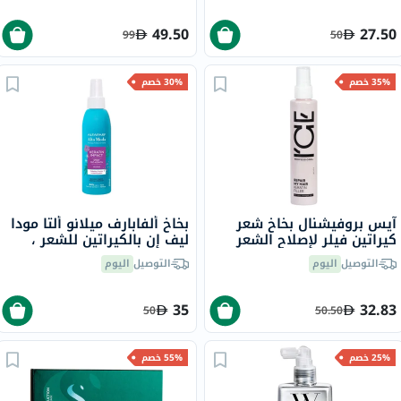
49.50
27.50
99
50
35% خصم
30% خصم
آيس بروفيشنال بخاخ شعر
بخاخ ألفابارف ميلانو ألتا مودا
كيراتين فيلر لإصلاح الشعر
ليف إن بالكيراتين للشعر ،
100 مل
150 مل
التوصيل
اليوم
التوصيل
اليوم
35
32.83
50
50.50
25% خصم
55% خصم