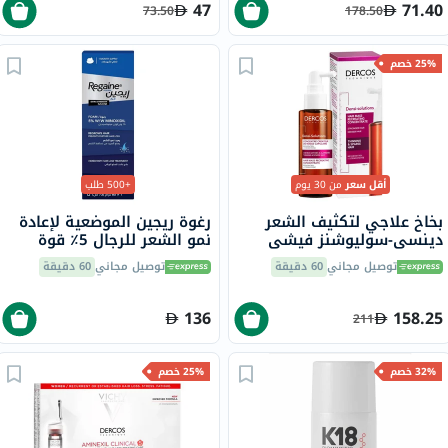
47
71.40
73.50
178.50
25% خصم
أقل سعر
من 30 يوم
+500 طلب
بخاخ علاجي لتكثيف الشعر
رغوة ريجين الموضعية لإعادة
دينسي-سوليوشنز فيشي
نمو الشعر للرجال 5٪ قوة
ديركوس، 100 مل
إضافية 73 مل
توصيل مجاني
60 دقيقة
توصيل مجاني
60 دقيقة
136
158.25
211
32% خصم
25% خصم