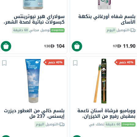
بلسم شفاه أورغاني بنكهة
سولاراي هير نيوترينتس
الأساي
كبسولات نباتية لصحة الشعر،
60 كبسولة
التوصيل
اليوم
توصيل مجاني
60 دقيقة
104
11.90
130
17
40% خصم
40% خصم
ووبامبو فرشاة أسنان ناعمة
بلسم خالي من العطور ديزرت
بمقبض رفيع من الخيزران،
إيسنس، 237 مل
عبوة صديقة للبيئة، 1 قطعة
60 دقيقة
تصلك في
التوصيل
اليوم