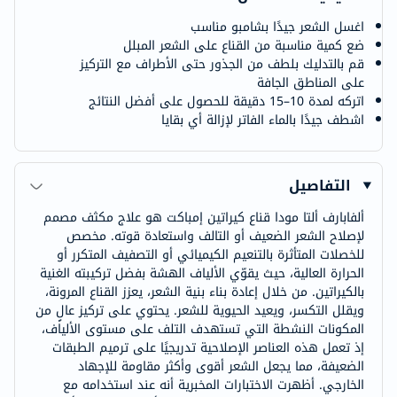
اغسل الشعر جيدًا بشامبو مناسب
ضع كمية مناسبة من القناع على الشعر المبلل
قم بالتدليك بلطف من الجذور حتى الأطراف مع التركيز
على المناطق الجافة
اتركه لمدة 10–15 دقيقة للحصول على أفضل النتائج
اشطف جيدًا بالماء الفاتر لإزالة أي بقايا
التفاصيل
ألفابارف ألتا مودا قناع كيراتين إمباكت هو علاج مكثف مصمم
لإصلاح الشعر الضعيف أو التالف واستعادة قوته. مخصص
للخصلات المتأثرة بالتنعيم الكيميائي أو التصفيف المتكرر أو
الحرارة العالية، حيث يقوّي الألياف الهشة بفضل تركيبته الغنية
بالكيراتين. من خلال إعادة بناء بنية الشعر، يعزز القناع المرونة،
ويقلل التكسر، ويعيد الحيوية للشعر. يحتوي على تركيز عالٍ من
المكونات النشطة التي تستهدف التلف على مستوى الألياف،
إذ تعمل هذه العناصر الإصلاحية تدريجيًا على ترميم الطبقات
الضعيفة، مما يجعل الشعر أقوى وأكثر مقاومة للإجهاد
الخارجي. أظهرت الاختبارات المخبرية أنه عند استخدامه مع