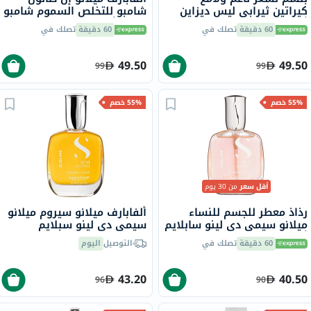
كيراتين ثيرابي ليس ديزاين
شامبو للتخلص السموم شامبو
ألفابارف ميلانو، 250 مل
لجميع أنواع الشعر 500 مل
60 دقيقة
تصلك في
60 دقيقة
تصلك في
49.50
49.50
99
99
55% خصم
55% خصم
أقل سعر
من 30 يوم
رذاذ معطر للجسم للنساء
ألفابارف ميلانو سيروم ميلانو
ميلانو سيمي دي لينو سابلايم
سيمي دي لينو سبلايم
ألفابارف ميلانو، 50 مل
كريستالي ليكيدي للشعر مع
60 دقيقة
تصلك في
التوصيل
اليوم
حماية حرارية 50 مل
43.20
40.50
96
90