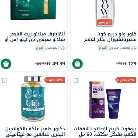
أقل سعر
كلور واو دريم كوت
ألفابارف ميلانو زيت الشعر
سبيرناتشورال بخاخ لعلاج
ميلانو سيمي دي لينو إس أو
تجعد الشعر، 200 مل
إس ، علاج احترافي لإعادة بناء
توصيل مجاني
اليوم
التوصيل
اليوم
الشعر التالف، حزمه من 6
قوارير سعة 13 مل
49.39
129
109.75
173
25% خصم
32% خصم
بروفوت كريم لإصلاح تشققات
دكتور جاميز علكة بالكولاجين
الكعب بشكل مكثف، 60 مل
البحري للبالغين مع فيتاميني