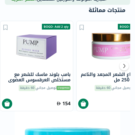
منتجات مماثلة
BOGO- Add 2 qty
BOGO- Add
ناع الشعر المجعد والناعم
بامب بلوند ماسك للشعر مع
2 مل
مستخلص العرقسوس العضوي
250 مل
توصيل مجاني
60 دقيقة
توصيل مجاني
60 دقيقة
154