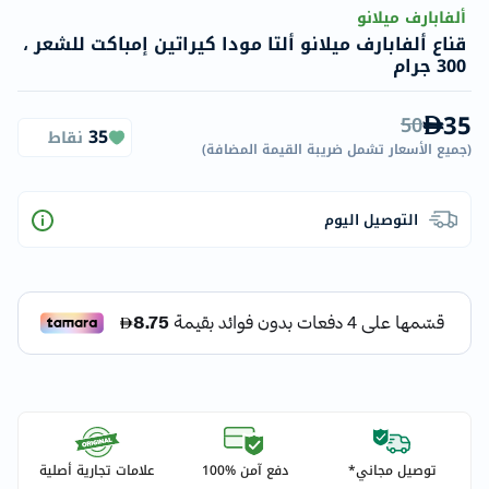
ألفابارف ميلانو
قناع ألفابارف ميلانو ألتا مودا كيراتين إمباكت للشعر ،
300 جرام
35
50
35
نقاط
(
جميع الأسعار تشمل ضريبة القيمة المضافة
)
التوصيل اليوم
توصيل مجاني*
دفع آمن %100
علامات تجارية أصلية