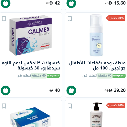
42
15.60
70
26
20% خصم
منظف وجه بفقاعات للأطفال
كبسولات كالمكس لدعم النوم
جونجبي، 100 مل
سيدهايو، 30 كبسولة
60 دقيقة
تصلك في
60 دقيقة
تصلك في
40
39.20
49
40% خصم