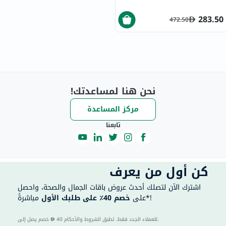
283.50
472.50
نحن هنا لمساعدتك!
مركز المساعدة
تابعنا
كن أول من يعرف
اشترك الآن لتصلك أحدث عروض باقات الجمال والصحة، واحصل
مباشرةً*!
على
خصم 40٪ على طلبك الأول
40 للعملاء الجدد فقط. تطبق الشروط والأحكام.
خصم يصل إلى