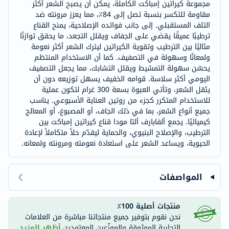
مجموعة كيراتين إمباكت الكاملة، يمكن أن يصبح الشعر أكثر
مقاومة للتكسر بنسبة تصل إلى 84٪، مما يعزز مرونته ضد
التلف المستقبلي. إلى جانب فوائده الإصلاحية، يمنح القناع
ترطيبًا عميقًا يقضي على الجفاف ويقلل التجعد، ما يحقق توازنًا
مثاليًا بين الترطيب وتقوية الكيراتين ليترك الشعر أكثر نعومة
ولمعانًا وسهولة في التصفيف. كما أن الاستخدام المنتظم
يحسّن سهولة التمشيط ويقلل التشابك، مما يجعل التصفيف
اليومي أكثر سلاسة. قوامه الخفيف يسهل توزيعه دون أن
يثقل الشعر، وتأتي العبوة بسعة 300 غرام لتكون عملية
للاستخدام المتكرر كجزء من روتين العناية الأسبوعي. يناسب
جميع أنواع الشعر، بما في ذلك الجاف، أو المصبوغ، أو المعالج
كيميائيًا. يجمع ألفابارف ألتا مودا قناع كيراتين إمباكت بين
الترطيب، والإصلاح البنيوي، والحماية ليقدّم حلاً متكاملاً لإعادة
الحيوية، ويساعد الشعر على استعادة نعومته ومرونته ولمعانه.
المواصفات
منتجات أصلية 100٪
نحن نقوم بتوفير جميع منتجاتنا مباشرة من العلامات
التجارية الموثوقة والموزّعين المعتمدين.
أظهر المزيد