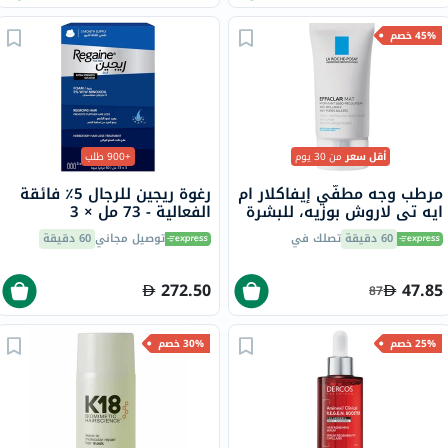
45% خصم
أقل سعر
من 30 يوم
+900 طلب
مرطب وجه مطفّي إيفاكلار ام
رغوة ريجين للرجال 5٪ فائقة
ايه تي لاروش بوزيه، للبشرة
الفعالية - 73 مل × 3
الدهنية - 40 مل
60 دقيقة
تصلك في
توصيل مجاني
60 دقيقة
272.50
47.85
87
25% خصم
30% خصم