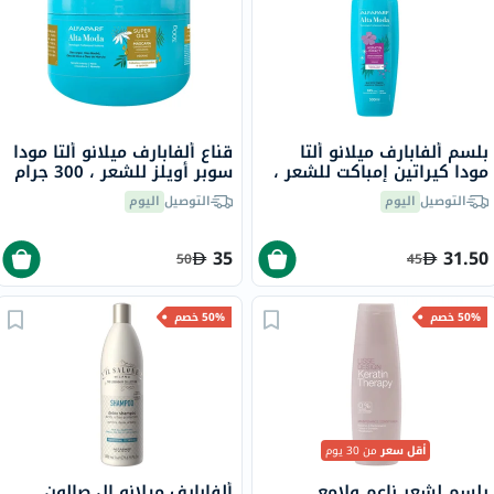
بلسم ألفابارف ميلانو ألتا
قناع ألفابارف ميلانو ألتا مودا
مودا كيراتين إمباكت للشعر ،
سوبر أويلز للشعر ، 300 جرام
300 مل
التوصيل
اليوم
التوصيل
اليوم
35
31.50
50
45
50% خصم
50% خصم
أقل سعر
من 30 يوم
بلسم لشعر ناعم ولامع
ألفابارف ميلانو إل صالون