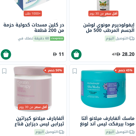
أقل سعر
من 30 يوم
+1000 طلب
إيفولوديرم مونوي لوشن
در كلين مسحات كحولية حزمة
الجسم المرطب 500 مل
من 200 قطعة
18341
التوصيل
اليوم
60 دقيقة
تصلك في
11
28.20
47
45% خصم
50% خصم
أقل سعر
من 30 يوم
ماسك ألفابارف ميلانو ألتا
ألفابارف ميلانو كيراتين
مودا بيرفكت ليس آند لونغ
ثيرابي ليس ديزاين قناع
للشعر ، 300 جرام
لتنعيم الشعر وإعادة ترطيبه
التوصيل
اليوم
التوصيل
اليوم
200 مل