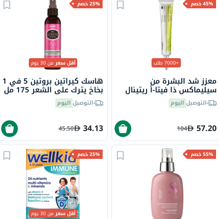
45% خصم
25% خصم
+7000 طلب
أقل سعر
من 30 يوم
معزز شد البشرة من
هاسك كيراتين بروتين 5 في 1
سيليماكس ذا فيتا-أ ريتينال
بخاخ يترك على الشعر 175 مل
شوت، 15 مل
التوصيل
اليوم
التوصيل
اليوم
34.13
57.20
45.50
104
55% خصم
25% خصم
أقل سعر
من 30 يوم