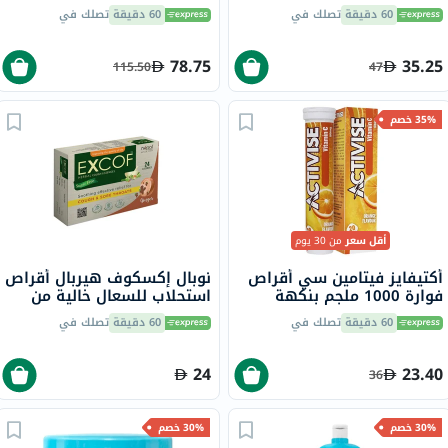
ج وهـ، حزمة من 60
60 دقيقة
تصلك في
60 دقيقة
تصلك في
78.75
35.25
115.50
47
35% خصم
أقل سعر
من 30 يوم
أكتيفايز فيتامين سي أقراص
نوبال إكسكوف هيربال أقراص
فوارة 1000 ملجم بنكهة
استحلاب للسعال خالية من
البرتقال حزمة من 20
السكر، بنكهة الزنجبيل، حزمة
60 دقيقة
تصلك في
60 دقيقة
تصلك في
من 24
24
23.40
36
30% خصم
30% خصم