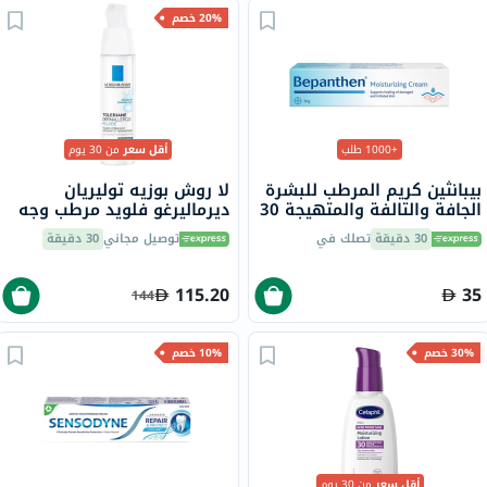
20% خصم
+1000 طلب
أقل سعر
من 30 يوم
بيبانثين كريم المرطب للبشرة
لا روش بوزيه توليريان
الجافة والتالفة والمتهيجة 30
ديرماليرغو فلويد مرطب وجه
جرام
للبشرة الحساسة 40 مل
30 دقيقة
تصلك في
توصيل مجاني
30 دقيقة
115.20
35
144
30% خصم
10% خصم
أقل سعر
من 30 يوم