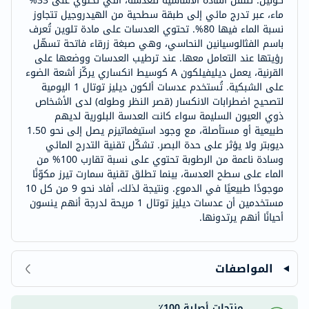
كولين. تنتقل المادة الأساسية للعدسة، التي تحتوي على 33%
ماء، عبر تدرج مائي إلى طبقة سطحية من الهيدروجيل تتجاوز
نسبة الماء فيها 80%. تحتوي العدسات على مادة تلوين تُعرف
باسم الفثالوسيانين النحاسي، وهي صبغة زرقاء فاتحة تسهّل
رؤيتها عند التعامل معها. عند ترطيب العدسات ووضعها على
القرنية، يعمل ديليفيلكون A كوسيط انكساري يركّز أشعة الضوء
على الشبكية. تُستخدم عدسات ألكون ديليز توتال 1 اليومية
لتصحيح اضطرابات الانكسار (قصر النظر وطوله) لدى الأشخاص
ذوي العيون السليمة سواء كانت العدسة البلورية لديهم
طبيعية أو مستأصلة، مع وجود استيغماتيزم يصل إلى نحو 1.50
ديوبتر ولا يؤثر على حدة البصر. تشكّل تقنية التدرج المائي
وسادة ناعمة من الرطوبة تحتوي على نسبة تقارب 100% من
الماء على سطح العدسة، بينما تطلق تقنية سمارت تيرز مكوّنًا
موجودًا طبيعيًا في الدموع. ونتيجة لذلك، أفاد نحو 9 من كل 10
مستخدمين أن عدسات ديليز توتال 1 مريحة لدرجة أنهم ينسون
أحيانًا أنهم يرتدونها.
المواصفات
منتجات أصلية 100٪