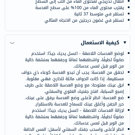
انتقال تدريجي لمحتوى الماء من اللب إلى السطح
يقترب محتوى الماء من 100% على سطح العدسة
تستقر في متوسط 37 ثانية
تستقر في غضون درجتين من الاتجاه المثالي
كيفية الاستعمال
لوضع العدسات اللاصقة - اغسل يديك جيدًا: استخدم
صابونًا لطيفًا، واشطفهما تمامًا وجففهما بمنشفة خالية
من الوبر قبل لمس عدساتك.
تحقق من العدسة: يجب أن تبدو العدسة كوعاء ذي حواف
مستقيمة. إذا كانت الحواف مائلة للخارج، فهي مقلوبة.
ابق عينك مفتوحة: مع وضع العدسة اللاصقة على طرف
إصبع السبابة، افتح جفنيك العلوي والسفلي.
ضع العدسة: انظر لأعلى وضع العدسة برفق على عينك.
حرر الجفن وأغلق عينك للسماح للعدسة بالاستقرار.
لإزالة العدسات اللاصقة - اغسل يديك جيدًا: استخدم
صابونًا لطيفًا، واشطفهما تمامًا وجففهما بمنشفة خالية
من الوبر قبل لمس عدساتك.
انظر لأعلى واسحب جفنك السفلي لأسفل: المس الحافة