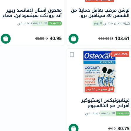
لوشن مرطب بعامل حماية من
معجون أسنان أدفانسد ريبير
الشمس 30 سيتافيل برو،
آند بروتكت سينسوداين، نعناع
للبشرة المعرضة لحب الشباب
- 75 مل
توصيل مجاني
اليوم
30 دقيقة
تصلك في
- 118 مل
40.95
103.61
45.50
148.05
25% خصم
أقل سعر
من 30 يوم
فيتابيوتيكس أوستيوكير
أقراص مع الكالسيوم
والمغنيسيوم وفيتامين D
30 دقيقة
تصلك في
والزنك لقوة العظام، 30 قرص
30.75
41