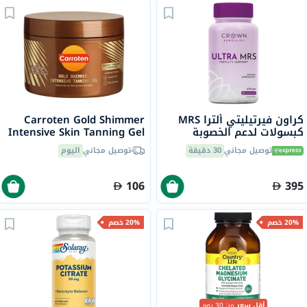
كراون فيرتيليتي ألترا MRS
Carroten Gold Shimmer
كبسولات لدعم الخصوبة
Intensive Skin Tanning Gel
للنساء، حزمة من 60 كبسولة
150ml
توصيل مجاني
30 دقيقة
توصيل مجاني
اليوم
106
395
20% خصم
20% خصم
أقل سعر
من 30 يوم