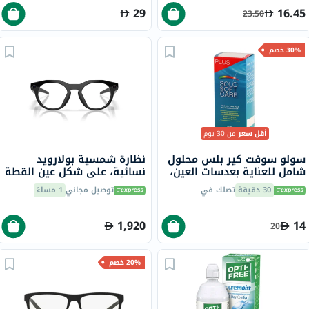
29
16.45
23.50
30% خصم
أقل سعر
من 30 يوم
سولو سوفت كير بلس محلول
نظارة شمسية بولارويد
شامل للعناية بعدسات العين،
نسائية، على شكل عين القطة
60 مل
PLD 4080/S - عنابي
30 دقيقة
تصلك في
توصيل مجاني
1 مساءً
1,920
14
20
20% خصم