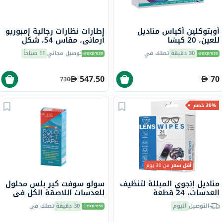
أوبتوكلين أكياس مناديل
إطارات نظارات رجالية إمبوريو
للعين، 20 كيسًا
أرماني، مقاس 54، شكل
مستطيل - 50421W-0EA4115
30 دقيقة
تصلك في
توصيل مجاني
11 صباحاً
547.50
70
730
30% خصم
أقل سعر
من 30 يوم
مناديل إنجوي المبللة لتنظيف
سولو سوفت كير بلس محلول
العدسات، 24 قطعة
للعدسات اللاصقة الكل في
واحد 150 مل
التوصيل
اليوم
30 دقيقة
تصلك في