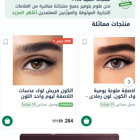
نحن نقوم بتوفير جميع منتجاتنا مباشرة من العلامات
التجارية الموثوقة والموزّعين المعتمدين.
أظهر المزيد
منتجات مماثلة
20% خصم
 لاصقة ملونة يومية
ألكون فريش لوك عدسات
لوك ألكون، لون رمادي -
اللاصقة ليوم واحد اللون
العسلي منحنى القاعدة 8.6
توصيل مجاني
11 صباحاً
توصيل مجاني
11 صباحاً
حزمة من 30 عدسة
284
355