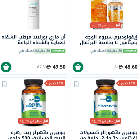
أقل سعر
من 30 يوم
إيفولوديرم سيروم الوجه
آن ماري بورليند مرطب الشفاه
بفيتامين C بخلاصة البرتقال
للعناية بالشفاه الجافة
وحمض الهيالورونيك لإشراق
والمتشققة 4.8 جرام
30 دقيقة
تصلك في
30 دقيقة
تصلك في
وترطيب البشرة 30 مل
49.50
48.60
82.50
81
20% خصم
20% خصم
أقل سعر
من 30 يوم
أقل سعر
من 30 يوم
بلوبيري ناتشورالز كبسولات
بلوبيري ناتشرلز زيت زهرة
لفيتامين د3 وك2، حزمة من
الربيع المسائية، 500 ملجم،