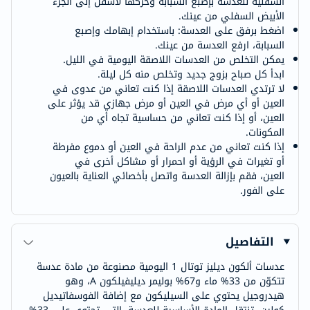
السفلية للعدسة بإصبع السبابة وحركها لأسفل إلى الجزء
الأبيض السفلي من عينك.
اضغط برفق على العدسة: باستخدام إبهامك وإصبع
السبابة، ارفع العدسة من عينك.
يمكن التخلص من العدسات اللاصقة اليومية في الليل.
ابدأ كل صباح بزوج جديد وتخلص منه كل ليلة.
لا ترتدي العدسات اللاصقة إذا كنت تعاني من عدوى في
العين أو أي مرض في العين أو مرض جهازي قد يؤثر على
العين، أو إذا كنت تعاني من حساسية تجاه أي من
المكونات.
إذا كنت تعاني من عدم الراحة في العين أو دموع مفرطة
أو تغيرات في الرؤية أو احمرار أو مشاكل أخرى في
العين، فقم بإزالة العدسة واتصل بأخصائي العناية بالعيون
على الفور.
التفاصيل
عدسات ألكون ديليز توتال 1 اليومية مصنوعة من مادة عدسة
تتكوّن من 33% ماء و67% بوليمر ديليفيلكون A، وهو
هيدروجيل يحتوي على السيليكون مع إضافة الفوسفاتيديل