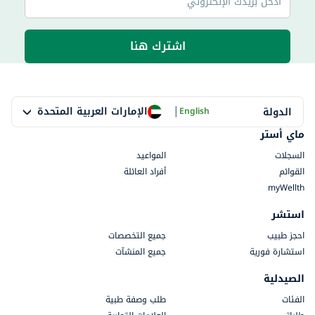
اشترك هنا
|
الإمارات العربية المتحدة
الدولة
English
ماي أستر
السجلات
المواعيد
القوائم
أفراد العائلة
myWellth
استشر
احجز طبيب
جميع التخصصات
استشارة فورية
جميع المنشآت
الصيدلية
الفئات
طلب وصفة طبية