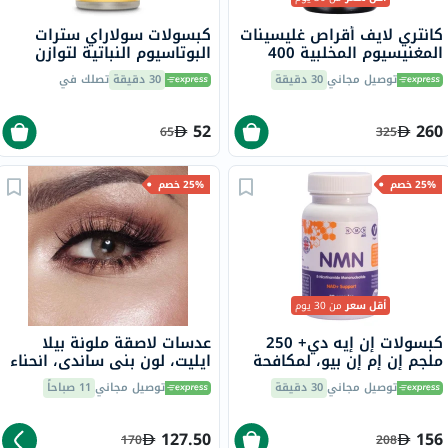
كانتري لايف أقراص غليسينات
كبسولات سولاراي سترات
المغنيسيوم المخلبية 400
البوتاسيوم النباتية لتوازن
ملجم لصحة العظام والعضلات،
الإلكتروليتات 99 مجم ، 60
توصيل مجاني
30 دقيقة
30 دقيقة
تصلك في
حزمة من 180
كبسولة
52
260
65
325
25% خصم
25% خصم
أقل سعر
من 30 يوم
كبسولات إن إيه دي+ 250
عدسات لاصقة ملونة بيلا
ملجم إن إم إن بيو، لمكافحة
ايليت، لون بني ساندي، انحناء
الشيخوخة - 30 كبسولة
القاعدة 8.6، 2 عدسة
توصيل مجاني
30 دقيقة
توصيل مجاني
11 صباحاً
127.50
156
170
208