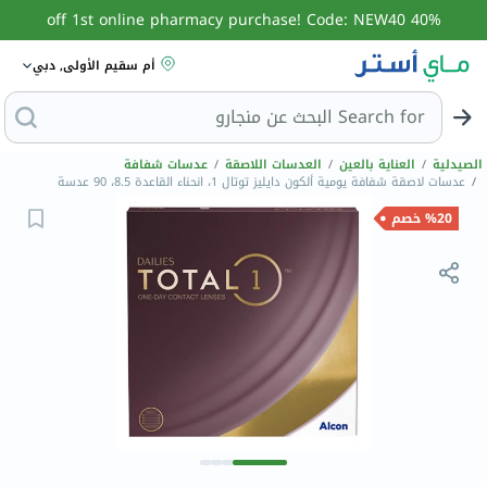
40% off 1st online pharmacy purchase! Code: NEW40
أم سقيم الأولى, دبي
Search for
البحث عن من
الصيدلية
/
العناية بالعين
/
العدسات اللاصقة
/
عدسات شفافة
/
عدسات لاصقة شفافة يومية ألكون دايليز توتال 1، انحناء القاعدة 8.5، 90 عدسة
%20 خصم