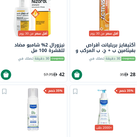
أقل سعر
من 30 يوم
أقل سعر
من 30 يوم
أكتيفايز بريليانت أقراص
نيزورال 2% شامبو مضاد
بفيتامين ب + ج، ب المركب و
للقشرة 100 مل
ج الفوارة لتعزيز المناعة
30 دقيقة
تصلك في
30 دقيقة
تصلك في
والطاقة، حزمة من 20
42
28
57.75
35
35% خصم
35% خصم
+2000 طلب