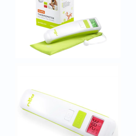
العظام
والمفاصل
المخ
والذاكرة
صحة
القلب
دعم
مرضى
السكري
دعم
الكلى
والمسالك
البولية
دعم
الكبد
صحة