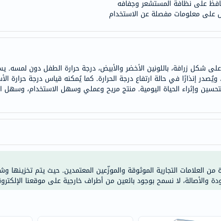
افظ على نظافة المستشعر وجفافه
doppelherz
ول على معلومات مفصلة عن الاستخدام
NMN
dessert-
essence
Biochem
SVR
 ويُصدر إنذارًا في حالة ارتفاع درجة الحرارة. كما يُمكنه قياس درجة حرارة 
تحسين وإثراء الحياة اليومية. منتج مريح وعملي وسهل الاستخدام، وسهل العن
skinceuticals
feel
true-
honey
الصحة
والمكملات
ة من العلامات التجارية الموثوقة والموزّعين المعتمدين. حيث يتم تخزينها و
أساسيات
ودة والأصالة، لا نسمح بوجود بائعين من أطراف خارجية على موقعنا الإلكترون
العناية
الصحية
باقة