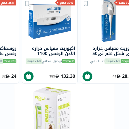
خسارة
خصم
30% خصم
25% خصم
الوزن
فحص
صحي
روتيني
باقة
ريت مقياس حرارة
أكيوريت مقياس حرارة
روسماكس
القلب
 شكل قلم تي50
الأذن الرقمي T100
رقمي عل
الصحي
جي120
60 دقيقة
تصلك في
توصيل مجاني
60 دقيقة
60 دق
Original
IV
24
132.30
28
32
189
41
اختبار
التحسس
الغذائي
الحالة
الصحية
البشرة
والشعر