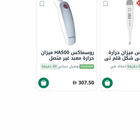
 ميزان حرارة
روسماكس HA500 ميزان
ى شكل قلم تي
حرارة معبد غير متصل
يقة
تصلك في
توصيل مجاني
60 دقيقة
307.50