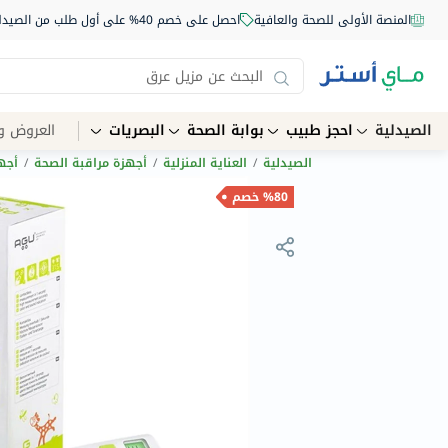
المنصة الأولى للصحة والعافية
احصل على خصم 40% على أول طلب من الصيدلية أونلاين استخدم الكود: NEW40
الصيدلية
احجز طبيب
بوابة الصحة
البصريات
العروض و
الصيدلية
/
العناية المنزلية
/
أجهزة مراقبة الصحة
/
أجه
%80 خصم