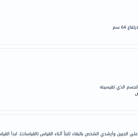
anua
theordinary
neocell
K18
uriage
planet-
paleo
egoqv
optimumnutrition
olaplex
الجسم الذي تقيسينه
solaray
ص
cosrx
vitalproteins
optibac
OMRON
fino
لجبين وأرشدي الشخص بالبقاء ثابتاً أثناء القياس (القياسات). ابدأ القيا
Goongbe