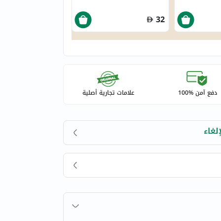
32
دفع آمن %100
علامات تجارية أصلية
لغاء