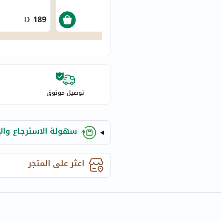
century
accu-
189
307.50
chek
activise
acuvue
annemarie-
borlind
توصيل موثوق
webber-
naturals
aveeno
سهولة الاسترجاع والإ
freestylelibre
cetaphil
CHalpha
اعثر على المتجر
cerave
dralthea
mustela
celimax