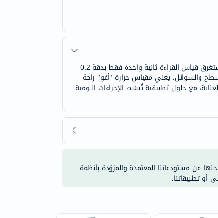
يقيس مقياس حرارة الأطفال "أغو" غير التلامسي، على شكل زرافة، باللونين الأخضر والأبيض، درجة حرارة الطفل دون لمسه. يستغرق قياس القراءة ثانية واحدة فقط بدقة 0.2
الأسطح والسوائل. يعني مقياس حرارة "أغو" راحة
اية، مع حلول تطبيقية تُبسّط الإجراءات اليومية
شحنها من مستودعاتنا المعتمدة والمزوّدة بأنظمة
ي أو تطبيقاتنا.