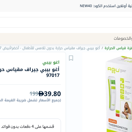
Site
الخصومات
Navigation
زة قياس الحرارة
/
أغو بيبي جيراف مقياس حرارة بدون تلامس للأطفال - أخضر/أبيض 97017
الصيدلية
اغو بيبي
أغو بيبي جيراف مقياس حرا
الماركات
97017
NDL
Humantara
39.80
199
carroten
(
جميع الأسعار تشمل ضريبة القيمة ال
betadine
La
Roche
Posay