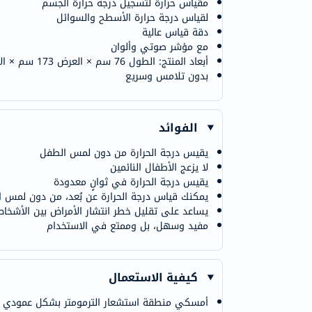
مقياس حرارة لتسجيل درجة حرارة الجسم
لقياس درجة حرارة الأسطح والسوائل
دقة قياس عالية
مع مؤشر صوتي وألوان
أبعاد المنتج: الطول 76 سم × العرض 173 سم × الارتفاع 64 سم
بدون تلامس وسريع
الفوائد
يقيس درجة الحرارة من دون لمس الطفل
لا يزعج الأطفال النائمين
يقيس درجة الحرارة في ثوانٍ معدودة
يمكنك قياس درجة الحرارة عن بُعد، من دون لمس 
يساعد على تقليل خطر انتشار الأمراض بين الأشخا
مفيد وسهل، بل وممتع في الاستخدام
كيفية الاستعمال
أمسكي منطقة استشعار الترمومتر بشكل عمودي على ا