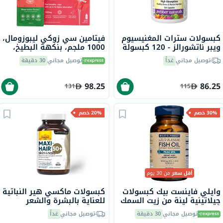
كبسولات سترات المغنيسيوم
فيتامين سي زوكي ليبوزومال،
ويبر ناتشورالز - 120 كبسولة
1000 ملجم، بنكهة البطيخ،
للأطفال، كيس 15 مل، 14
توصيل مجاني
غداً
توصيل مجاني
30 دقيقة
قطعة
98.25
86.25
131
115
30% خصم
20% خصم
أقل سعر
من 30 يوم
وايلي فاينست بيك كبسولات
كبسولات ماكسي هير النباتية
جيلاتينية لينة من زيت السمك
للعناية بالبشرة والشعر
أوميغا 3 بتركيز 1000 ملجم
كاونتري لايف، 60 كبسولة
توصيل مجاني
30 دقيقة
توصيل مجاني
غداً
من حمض إيكوسابنتينويك