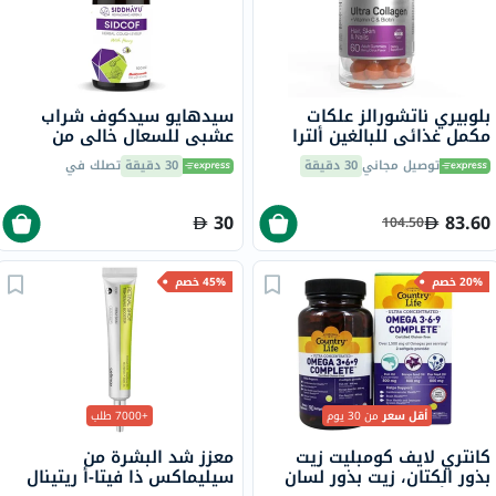
بلوبيري ناتشورالز علكات
سيدهايو سيدكوف شراب
مكمل غذائي للبالغين ألترا
عشبي للسعال خالي من
كولاجين + فيتامين سي
الكحول مع العسل، 100 مل
توصيل مجاني
30 دقيقة
30 دقيقة
تصلك في
وبيوتين، حزمة 60
30
83.60
104.50
20% خصم
45% خصم
أقل سعر
من 30 يوم
+7000 طلب
كانتري لايف كومبليت زيت
معزز شد البشرة من
بذور الكتان، زيت بذور لسان
سيليماكس ذا فيتا-أ ريتينال