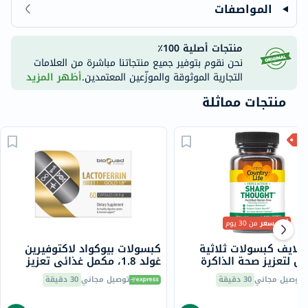
المواصفات
منتجات أصلية 100٪
نحن نقوم بتوفير جميع منتجاتنا مباشرة من العلامات
التجارية الموثوقة والموزّعين المعتمدين.
أظهر المزيد
منتجات مماثلة
أقل سعر
من 30 يوم
 لايف كبسولات ثلاثية
كبسولات بيوكواد لاكتوفيرين
ل لتعزيز صحة الذاكرة
غولد 1.8، مكمل غذائي تعزيز
غ حزمة من 30
طبيعي للمناعة وصحة الجهاز
توصيل مجاني
30 دقيقة
توصيل مجاني
30 دقيقة
الهضمي، 60 قرص