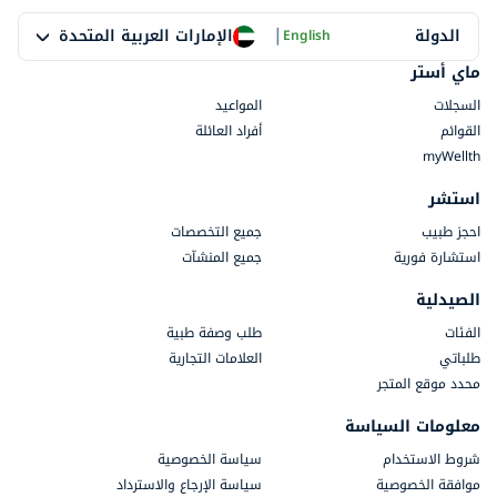
|
الإمارات العربية المتحدة
الدولة
English
ماي أستر
السجلات
المواعيد
القوائم
أفراد العائلة
myWellth
استشر
احجز طبيب
جميع التخصصات
استشارة فورية
جميع المنشآت
الصيدلية
الفئات
طلب وصفة طبية
طلباتي
العلامات التجارية
محدد موقع المتجر
معلومات السياسة
شروط الاستخدام
سياسة الخصوصية
موافقة الخصوصية
سياسة الإرجاع والاسترداد