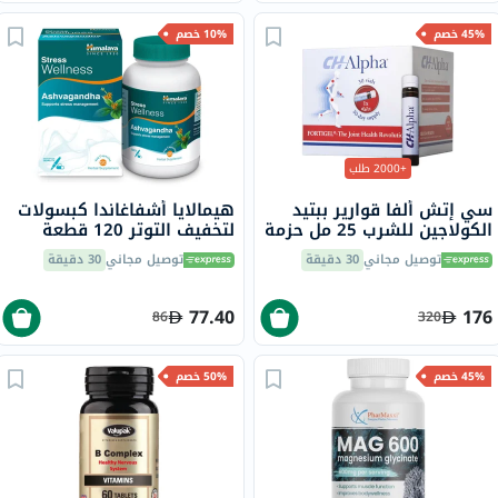
45% خصم
10% خصم
+2000 طلب
سي إتش ألفا قوارير ببتيد
هيمالايا أشفاغاندا كبسولات
الكولاجين للشرب 25 مل حزمة
لتخفيف التوتر 120 قطعة
من 30
توصيل مجاني
30 دقيقة
توصيل مجاني
30 دقيقة
77.40
176
86
320
45% خصم
50% خصم