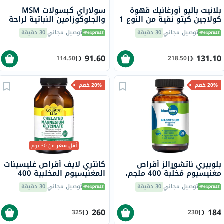
بلانيت باليو أورغانيك قهوة
سولاراي كبسولات MSM
كولاجين كيتو نقية من النوع 1
والجلوكوزامين النباتية لراحة
و3 213 جرام
المفاصل وصحتها، 90 قرص
توصيل مجاني
30 دقيقة
توصيل مجاني
30 دقيقة
91.60
131.10
114.50
218.50
20% خصم
20% خصم
أقل سعر
من 30 يوم
بلوبيري ناتشورالز أقراص
كانتري لايف أقراص غليسينات
مغنيسيوم مُخلَّبة 400 ملجم،
المغنيسيوم المخلبية 400
90 قطعة B0258
ملجم لصحة العظام والعضلات،
توصيل مجاني
30 دقيقة
توصيل مجاني
30 دقيقة
حزمة من 180
260
184
325
230