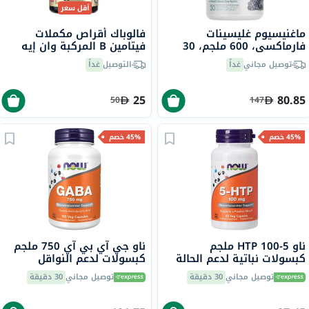
أقل سعر
ماغنيسيوم غليسينات
فالوباك أقراص مكملات
فارماكسي، 600 ملجم، 30
فيتامين B المركبة وان إيه
كبسولة
داي حزمة من 60
توصيل مجاني
غداً
التوصيل
غداً
25
80.85
50
147
45% خصم
45% خصم
ناو 5-HTP 100 ملجم
ناو جي آي بي آي 750 ملجم
كبسولات نباتية لدعم الحالة
كبسولات لدعم النواقل
المزاجية والنواقل العصبية،
العصبية، حزمة من 100
توصيل مجاني
30 دقيقة
توصيل مجاني
30 دقيقة
حزمة من 60 كبسولة