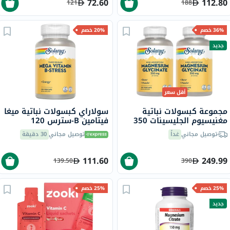
72.60
112.80
121
188
36% خصم
20% خصم
جديد
أقل سعر
مجموعة كبسولات نباتية
سولاراي كبسولات نباتية ميغا
مغنيسيوم الجليسينات 350
فيتامين B-سترس 120
مجم سولاراي - 2 × 120
كبسولة
توصيل مجاني
غداً
توصيل مجاني
30 دقيقة
كبسولة
111.60
249.99
139.50
390
25% خصم
25% خصم
جديد