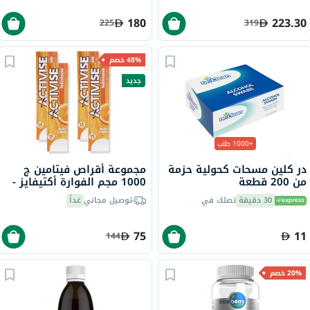
حزمة من 60
180
223.30
225
319
48% خصم
جديد
+1000 طلب
در كلين مسحات كحولية حزمة
مجموعة أقراص فيتامين ج
من 200 قطعة
1000 مجم الفوارة أكتيفايز -
4 × 20 قرص
30 دقيقة
تصلك في
توصيل مجاني
غداً
75
11
144
20% خصم