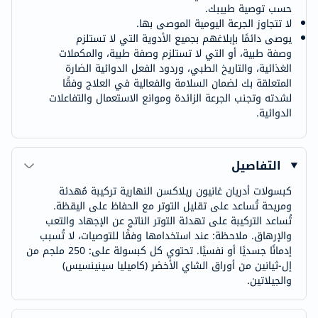
حسب توصية طبيبك.
لا تتجاوز الجرعة اليومية الموصى بها.
يوصى دائمًا بإبلاغهم بجميع الأدوية التي لا تستلزم
وصفة طبية، أو التي لا تستلزم وصفة طبية، والمكملات
الغذائية، والتاريخ الطبي، وردود الفعل الدوائية الضارة
المتعلقة بك لضمان السلامة والفعالية في العلاج وفقًا
لشدته وتجنب الجرعة الزائدة وموانع الاستعمال والتفاعلات
الدوائية.
التفاصيل
كبسولات أدريان غانيون ريلاكسن النهارية تركيبة مُهدئة
ومريحة تُساعد على تقليل التوتر مع الحفاظ على اليقظة.
تُساعد التركيبة على تهدئة التوتر الناتج عن الإجهاد والتعب
والإرهاق. ملاحظة: عند استخدامها وفقًا للتوصيات، لا تُسبب
إدمانًا جسديًا أو نفسيًا. تحتوي كل كبسولة على: 250 ملجم من
إل-ثيانين من أوراق الشاي الأخضر (كاميليا سينينسيس)
والجيلاتين.