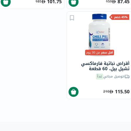
101.75
87.45
185
159
45% خصم
أقل سعر
من 30 يوم
أقراص نباتية فارماكسي
تشيل بيل، 60 قطعة
توصيل مجاني
غداً
115.50
210