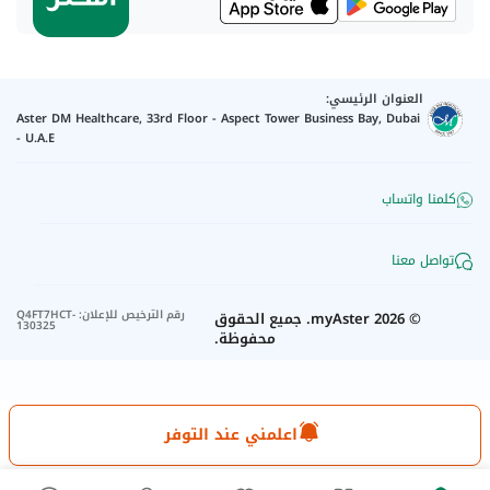
العنوان الرئيسي:
Aster DM Healthcare, 33rd Floor - Aspect Tower Business Bay, Dubai
- U.A.E
كلمنا واتساب
تواصل معنا
رقم الترخيص للإعلان
:
Q4FT7HCT-
©
2026
myAster.
جميع الحقوق
130325
محفوظة.
اعلمني عند التوفر