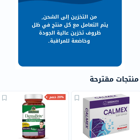
منتجات مقترحة
20% خصم