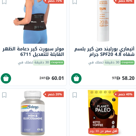
40% خصم
75% خصم
أنيماري بورليند صن كير بلسم
مولر سبورت كير دعامة الظهر
شفاه SPF20 4.8 جرام
القابلة للتعديل 6711
30 دقيقة
تصلك في
30 دقيقة
تصلك في
60.01
58.20
241
97
40% خصم
20% خصم
أقل سعر
من 30 يوم