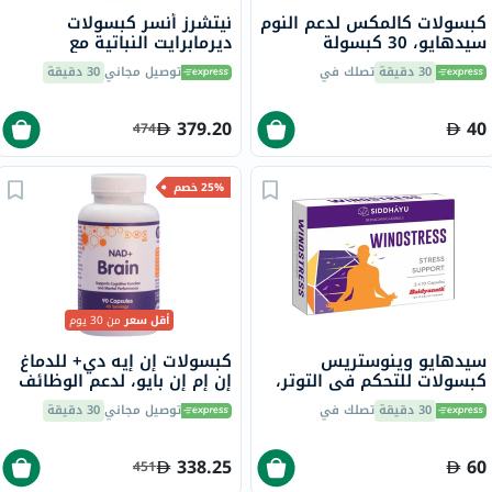
كبسولات كالمكس لدعم النوم
نيتشرز أنسر كبسولات
سيدهايو، 30 كبسولة
ديرمابرايت النباتية مع
الجلوتاثيون لتفتيح البشرة
30 دقيقة
تصلك في
توصيل مجاني
30 دقيقة
حزمة من 60
379.20
40
474
25% خصم
أقل سعر
من 30 يوم
سيدهايو وينوستريس
كبسولات إن إيه دي+ للدماغ
كبسولات للتحكم في التوتر،
إن إم إن بايو، لدعم الوظائف
حزمة من 30
الإدراكية - 90 كبسولة
30 دقيقة
تصلك في
توصيل مجاني
30 دقيقة
338.25
60
451