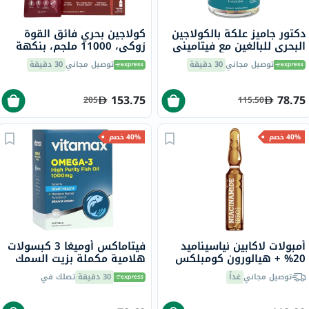
دكتور جاميز علكة بالكولاجين
كولاجين بحري فائق القوة
البحري للبالغين مع فيتاميني
زوكي، 11000 ملجم، بنكهة
ج وهـ، حزمة من 60
الكرز الحامض، للأطفال، كيس
توصيل مجاني
30 دقيقة
توصيل مجاني
30 دقيقة
18.5 مل، 14 قطعة
153.75
78.75
205
115.50
40% خصم
40% خصم
أمبولات لاكابين نياسيناميد
فيتاماكس أوميغا 3 كبسولات
20% + هيالورون كومبلكس
هلامية مكملة بزيت السمك
برو للوجه، 2 مل، 10 قطع
1000 ملجم حزمة من 60
توصيل مجاني
غداً
30 دقيقة
تصلك في