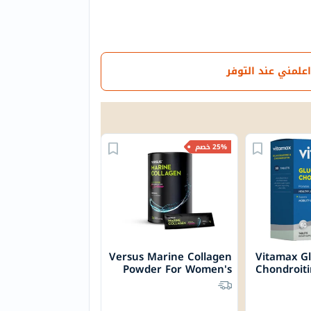
اعلمني عند التوفر
25% خصم
Versus Marine Collagen
Vitamax G
Powder For Women's
Chondroiti
Skin & Joint Support,
Joint He
Pack of 24’s