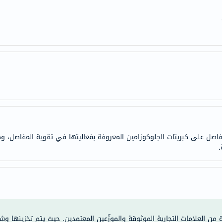
doppelherz
NMN
dessert-
essence
Biochem
SVR
skinceuticals
feel
true-
honey
اصل على كبريتات الجلوكوزامين المعروفة بفعاليتها في تقوية المفاصل، وك
الصحة
.
والمكملات
أساسيات
العناية
الصحية
باقة
ة من العلامات التجارية الموثوقة والموزّعين المعتمدين. حيث يتم تخزينها و