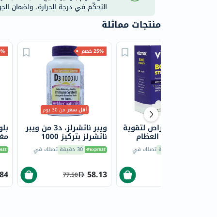
التحكّم في درجة الحرارة. ولضمان الج
منتجات مماثلة
25% خصم
25% خصم
20% 
أقل سعر
من 30 يوم
فيتاماكس أقراص لتقوية
ويبر ناتشرلز، د3 من ويبر
بلو
العظام وصحة العظام
ناتشرلز بتركيز 1000
حزمة من 60
وحدة دولية لتعزيز صحة
ملجم، 90
30 دقيقة
تصلك في
30 دقيقة
تصلك في
المناعة، حزمة من 1
84
58.13
72.38
77.50
96.50