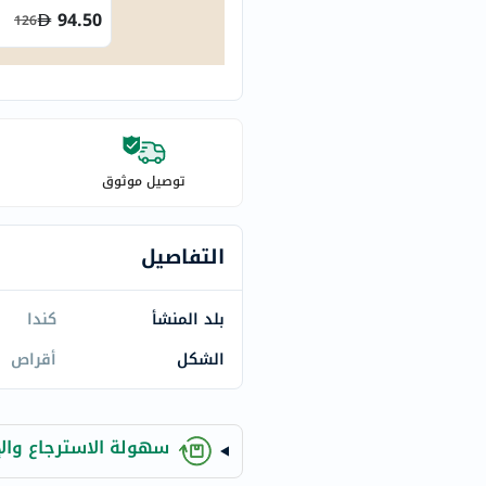
century
94.50
126
accu-
chek
activise
acuvue
annemarie-
borlind
توصيل موثوق
webber-
naturals
التفاصيل
aveeno
freestylelibre
بلد المنشأ
كندا
cetaphil
CHalpha
الشكل
أقراص
cerave
dralthea
mustela
سهولة الاسترجاع والإ
celimax