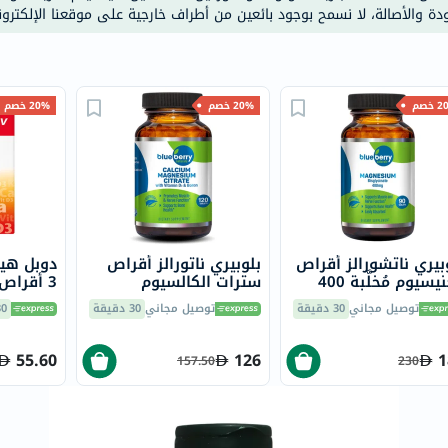
خسارة
ودة والأصالة، لا نسمح بوجود بائعين من أطراف خارجية على موقعنا الإلكترون
الوزن
فحص
صحي
خصم
20% خصم
20% خصم
روتيني
باقة
القلب
الصحي
Original
IV
بيري ناتشورالز أقراص
بلوبيري ناتورالز أقراص
دوبل هير
اختبار
مغنيسيوم مُخلَّبة 400
سترات الكالسيوم
3 أقراص
 قطعة B0258
والمغنيسيوم 120 قرص
وفيتامين
التحسس
توصيل مجاني
30 دقيقة
توصيل مجاني
30 دقيقة
30 دق
B0241
لعظام و
الغذائي
قوية حزمة
55.60
126
1
الحالة
157.50
230
الصحية
البشرة
والشعر