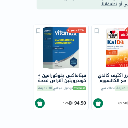
ي أو تطبيقاتنا.
25% خصم
ز أكتيف كالدي
فيتاماكس جلوكوزامين +
 مع الكالسيوم
كوندرويتين أقراص لصحة
 ك وفيتامين د
المفاصل حزمة من 60
يقة
تصلك في
توصيل مجاني
30 دقيقة
عضلات وأعصاب
 من 30
94.50
126
69.50