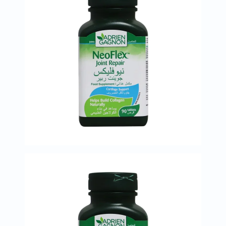
العظام
والمفاصل
المخ
والذاكرة
صحة
القلب
دعم
مرضى
السكري
دعم
الكلى
والمسالك
البولية
دعم
الكبد
صحة