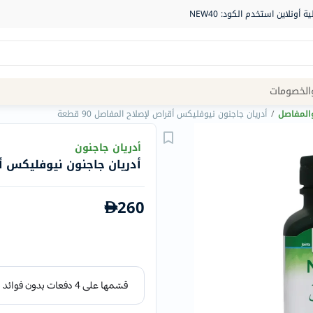
Site
الخصومات
Navigation
المفاصل
/
أدريان جاجنون نيوفليكس أقراص لإصلاح المفاصل 90 قطعة
الصيدلية
أدريان جاجنون
أدريان جاجنون نيوفليكس أقراص
الماركات
NDL
260
Humantara
carroten
betadine
La
Roche
Posay