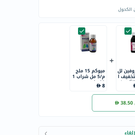
 الكحول
وفين لل
ميوكم 15 ملج
تخفيف ا
م/5 مل شراب 1
لحمى والألم، 1
00 مل
8
38.50
لغاء