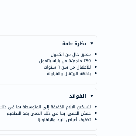
نظرة عامة
معلق خالٍ من الكحول
٢50 ملجم/٥ مل باراسيتامول
للأطفال من سن ٦ سنوات
بنكهة البرتقال والفراولة
الفوائد
لتسكين الآلام الخفيفة إلى المتوسطة بما في ذلك أ
خفض الحمى، بما في ذلك الحمى بعد التطعيم
تخفيف أعراض البرد والإنفلونزا