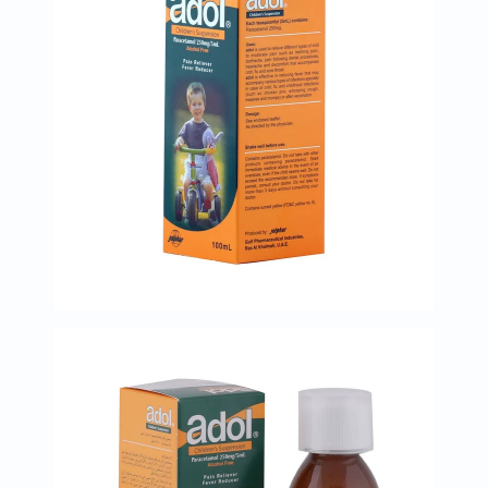
البروستاتا
الفيتامينات
مالتي
فيتامين
فيتامين
أ
فيتامين
ب
فيتامين
ج
فيتامين
د
فيتامين
هـ
المعادن
المغنيسيوم
الحديد