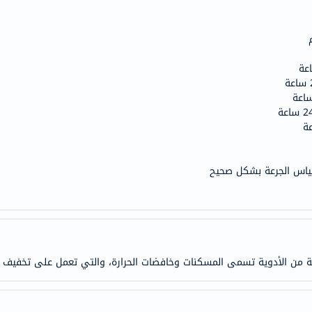
doppelherz
NMN
dessert-
essence
Biochem
SVR
skinceuticals
feel
true-
لقياس الجرعة بشكل صحيح
honey
الصحة
والمكملات
أساسيات
العناية
ة من الأدوية تسمى المسكنات وخافضات الحرارة، والتي تعمل على تخفيف ال
الصحية
باقة