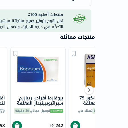
منتجات أصلية 100٪
نحن نقوم بتوفير جميع منتجاتنا مباشر
التحكّم في درجة الحرارة. ولضمان الج
منتجات مماثلة
زينو فارما آسا-كور 75
بيوفارما أقراص ريبازيم
أفا
ملجم أقراص مغلفة
سيراتيوبيبتيداز المغلفة
لتخ
معوية، 30 قرص
معويًا بتركيز 54.5 ملجمم
والم
30 دقيقة
تصلك في
توصيل مجاني
30 دقيقة
20 قرص
58
242
25