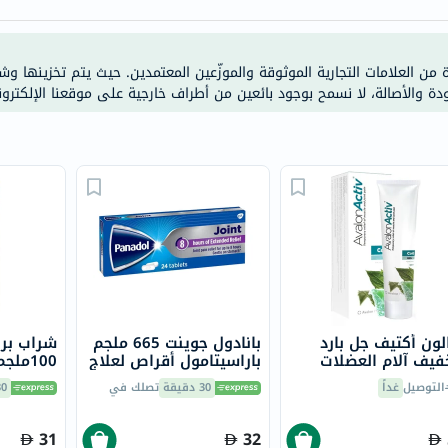
خسارة
الوزن
فحص
ة من العلامات التجارية الموثوقة والموزّعين المعتمدين. حيث يتم تخزينها و
صحي
ودة والأصالة، لا نسمح بوجود بائعين من أطراف خارجية على موقعنا الإلكترون
روتيني
باقة
القلب
الصحي
Original
IV
اختبار
التحسس
الغذائي
لون أكتيف جل بارد
بانادول جوينت 665 ملجم
شراب برو
الحالة
فيف آلام العضلات
باراسيتامول أقراص لعلاج
فاصل 100 مل
آلام المفاصل الناتجة عن
وتسكين الأل
الصحية
التوصيل
غداً
30 دقيقة
تصلك في
30 دق
هشاشة العظام، حزمة
البشرة
من 24
31
32
والشعر