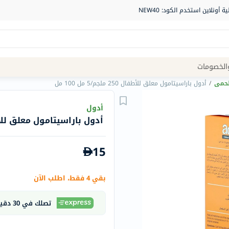
Site
الخصومات
Navigation
لحمى
/
أدول باراسيتامول معلق للأطفال 250 ملجم/5 مل 100 مل
الصيدلية
أدول
أدول باراسيتامول معلق للأطفال 250 ملجم/5
الماركات
NDL
15
Humantara
carroten
بقي 4 فقط، اطلب الآن
betadine
La
تصلك في 30 دقيقة
Roche
Posay