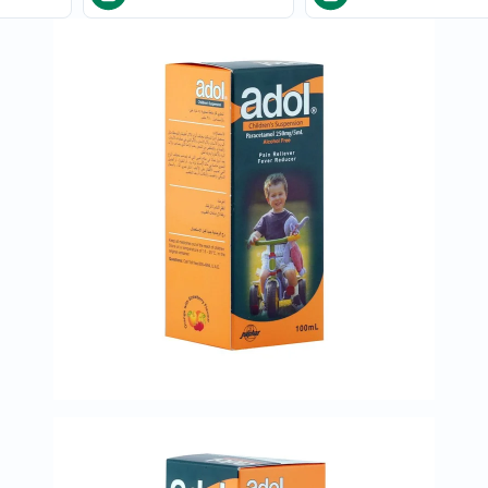
العظام
والمفاصل
المخ
والذاكرة
صحة
القلب
دعم
مرضى
السكري
دعم
الكلى
والمسالك
البولية
دعم
الكبد
صحة