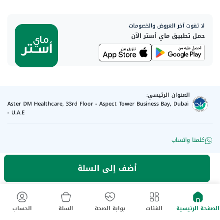
لا تفوت آخر العروض والخصومات
حمل تطبيق ماي أستر الآن
العنوان الرئيسي:
Aster DM Healthcare, 33rd Floor - Aspect Tower Business Bay, Dubai
- U.A.E
كلمنا واتساب
أضف إلى السلة
تواصل معنا
رقم الترخيص للإعلان
:
Q4FT7HCT-
©
2026
myAster.
جميع الحقوق
130325
محفوظة.
الصفحة الرئيسية
الفئات
بوابة الصحة
السلة
الحساب