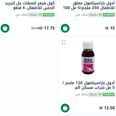
أدول باراسيتامول معلق
كول فيفر للصفات جل لتبريد
للأطفال 250 ملجم/5 مل 100
الحمى للأطفال، 4 قطع
مل
60 دقيقة
تصلك في
60 دقيقة
تصلك في
17.75
15
35.50
أدول باراسيتامول 120 ملجم /
5 مل شراب مسكن ألم
وخافض حرارة 100 مل
60 دقيقة
تصلك في
12.50