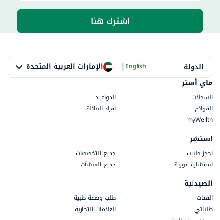
اشترك هنا
|
الإمارات العربية المتحدة
الدولة
English
ماي أستر
السجلات
المواعيد
القوائم
أفراد العائلة
myWellth
استشر
احجز طبيب
جميع التخصصات
استشارة فورية
جميع المنشآت
الصيدلية
الفئات
طلب وصفة طبية
طلباتي
العلامات التجارية