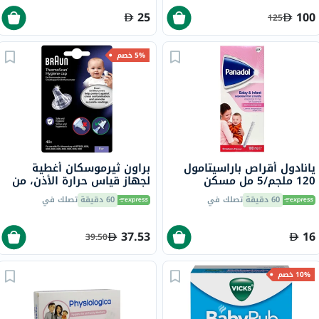
25
100
125
5% خصم
يانادول أقراص باراسيتامول
براون ثيرموسكان أغطية
120 ملجم/5 مل مسكن
لجهاز قياس حرارة الأذن، من
للحمى والألم للأطفال والرضع
40
60 دقيقة
تصلك في
60 دقيقة
تصلك في
100 مل
37.53
16
39.50
10% خصم