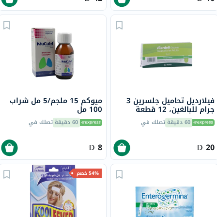
فيلارديل تحاميل جلسرين 3
ميوكم 15 ملجم/5 مل شراب
جرام للبالغين، 12 قطعة
100 مل
60 دقيقة
تصلك في
60 دقيقة
تصلك في
8
20
54% خصم