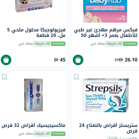
فيكس مرهم مهدئ غير طبي
فيزيولوجيكا محلول ملحي 5
للأطفال بعمر 3+ أشهر 50
مل، 20 قطعة
جرام
60 دقيقة
تصلك في
60 دقيقة
تصلك في
45
26.10
29
ستربسلز أقراص بالنعناع 24
ماكسيجيسيك أقراص 32 قرص
قرص
60 دقيقة
تصلك في