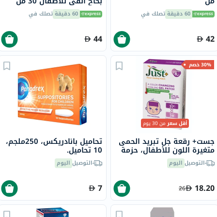
مل
بخاخ أنفي للأطفال 30 مل
60 دقيقة
تصلك في
60 دقيقة
تصلك في
44
42
30% خصم
أقل سعر
من 30 يوم
جست+ رقعة جل تبريد الحمى
تحاميل بانادريكس، 250ملجم،
متغيرة اللون للأطفال، حزمة
10 تحاميل.
من 4
التوصيل
اليوم
التوصيل
اليوم
7
18.20
26