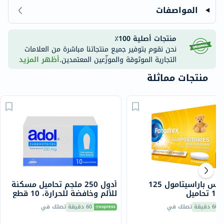
المواصفات
منتجات أصلية 100٪
نحن نقوم بتوفير جميع منتجاتنا مباشرة من العلامات
التجارية الموثوقة والموزّعين المعتمدين.
أظهر المزيد
منتجات مماثلة
بانادريكس باراسيتامول 125
أدول 250 ملجم تحاميل مسكنة
يل
للألم وخافضة للحرارة، 10 قطع
60 دقيقة
تصلك في
60 دقيقة
تصلك في