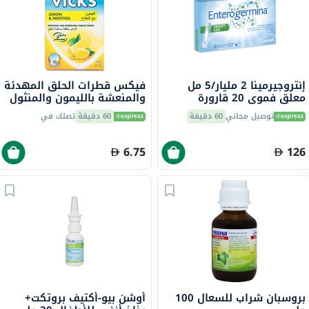
إنتروجيرمينا 2 مليار/5 مل
فيكس قطرات الحلق المهدئة
معلق فموي 20 قارورة
والمنعشة بالليمون والمنثول
40 جرام
توصيل مجاني
60 دقيقة
60 دقيقة
تصلك في
6.75
126
بروسبان شراب للسعال 100
أوشن بيو-أكتيف بروتكت+