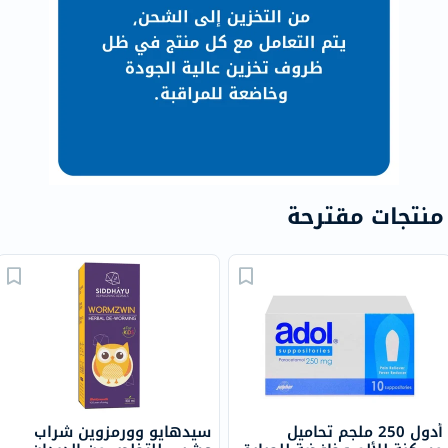
منتجات مقترحة
أدول 250 ملجم تحاميل
سيدهايو وورمزوين شراب