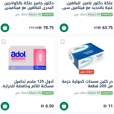
علكة دكتور غاميز، للبالغين،
دكتور جاميز علكة بالكولاجين
غنية بالحديد مع فيتامين سي،
البحري للبالغين مع فيتاميني
60 قطعة
ج وهـ، حزمة من 60
60 دقيقة
تصلك في
60 دقيقة
تصلك في
78.75
63.75
115.50
85
+1000 طلب
در كلين مسحات كحولية حزمة
أدول 125 ملجم تحاميل
من 200 قطعة
مسكنة للألم وخافضة للحرارة،
10 قطع
60 دقيقة
تصلك في
60 دقيقة
تصلك في
6.50
11