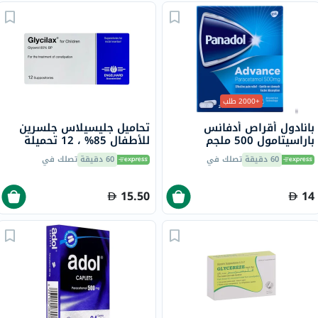
+2000 طلب
بانادول أقراص أدفانس
تحاميل جليسيلاس جلسرين
باراسيتامول 500 ملجم
للأطفال 85% ، 12 تحميلة
لتخفيف الحمى والألم، 24
60 دقيقة
تصلك في
60 دقيقة
تصلك في
قرص
15.50
14