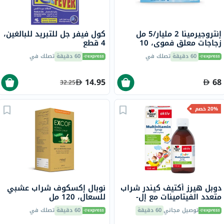
إنتروجيرمينا 2 مليار/5 مل
كول فيفر جل للتبريد للبالغين،
زجاجات معلق فموي، 10
4 قطع
زجاجات
60 دقيقة
تصلك في
60 دقيقة
تصلك في
14.95
68
32.25
20% خصم
دوبل هيرز أكتيف كيندر شراب
نوبال إكسكوف شراب عشبي
متعدد الفيتامينات مع إل-
للسعال، 120 مل
ليسين 150 مل
توصيل مجاني
60 دقيقة
60 دقيقة
تصلك في