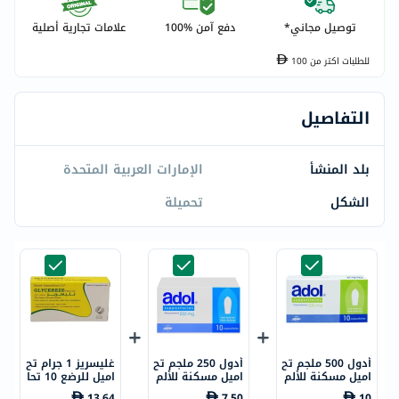
توصيل مجاني*
دفع آمن %100
علامات تجارية أصلية
للطلبات اكتر من
100
التفاصيل
بلد المنشأ
الإمارات العربية المتحدة
الشكل
تحميلة
أدول 500 ملجم تح
أدول 250 ملجم تح
غليسريز 1 جرام تح
اميل مسكنة للألم
اميل مسكنة للألم
اميل للرضع 10 تحا
وخافضة للحرارة، 1
وخافضة للحرارة، 1
ميل
13.64
7.50
10