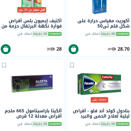
أقل سعر
من 30 يوم
أكوريت مقياس حرارة على
أكتيف إيميون بلس أقراص
شكل قلم تي50
فوارة نكهة البرتقال حزمة من
20
60 دقيقة
تصلك في
60 دقيقة
تصلك في
28
28.70
35
41
+1000 طلب
بنادول كولد أند فلو - أقراص
ألكيتا باراسيتامول 665 ملجم
ليلية لعلاج الحمى والبرد
أقراص معدلة 12 قرص
والإنفلونزا، 24 قرص
60 دقيقة
تصلك في
60 دقيقة
تصلك في