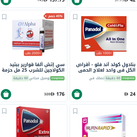
45% خصم
+1000 طلب
+2000 طلب
بنادول كولد آند فلو - أقراص
سي إتش ألفا قوارير ببتيد
الكل في واحد لعلاج الحمى
الكولاجين للشرب 25 مل حزمة
والبرد والإنفلونزا حزمة من 24
من 30
60 دقيقة
تصلك في
توصيل مجاني
60 دقيقة
176
24
320