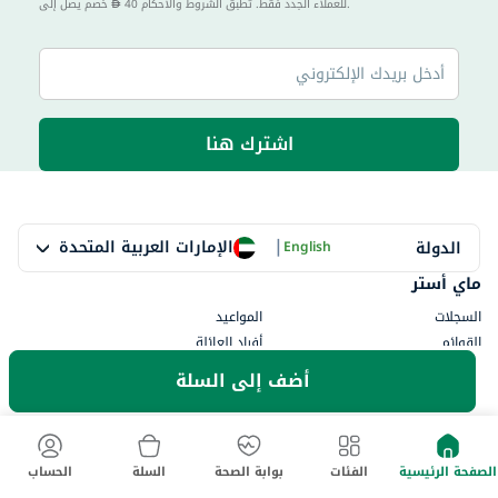
40 للعملاء الجدد فقط. تطبق الشروط والأحكام.
خصم يصل إلى
اشترك هنا
|
الإمارات العربية المتحدة
الدولة
English
ماي أستر
السجلات
المواعيد
القوائم
أفراد العائلة
myWellth
أضف إلى السلة
استشر
احجز طبيب
جميع التخصصات
استشارة فورية
جميع المنشآت
الصفحة الرئيسية
الفئات
بوابة الصحة
السلة
الحساب