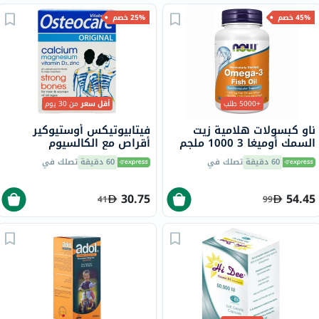
45% خصم
25% خصم
+5000 طلب
أقل سعر
من 30 يوم
ناو كبسولات هلامية زيت
فيتابيوتيكس أوستيوكير
السمك أوميغا 3 1000 ملجم
أقراص مع الكالسيوم
180 EPA / 120 DHA حزمة من
والمغنيسيوم وفيتامين D
60 دقيقة
تصلك في
60 دقيقة
تصلك في
100
والزنك لقوة العظام، 30 قرص
30.75
54.45
41
99