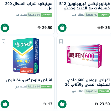
فيتابيوتيكس فيروجلوبين B12
سينيكود شراب السعال 200
كبسولات مع الحديد وحمض
مل
الفوليك وفيتامين B12
60 دقيقة
تصلك في
60 دقيقة
تصلك في
لمحاربة التعب، 30 كبسولة
29.50
36
48
+500 طلب
أقراص بروفين 600 ملجم،
أقراص فلودركس، 24 قرص
لتخفيف الحمى والآلام، 30
60 دقيقة
تصلك في
قرص
60 دقيقة
تصلك في
13
23.50