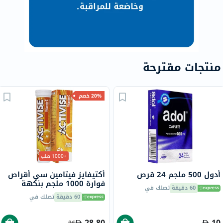
منتجات مقترحة
20% خصم
+1000 طلب
أدول 500 ملجم 24 قرص
أكتيفايز فيتامين سي أقراص
فوارة 1000 ملجم بنكهة
60 دقيقة
تصلك في
البرتقال حزمة من 20
60 دقيقة
تصلك في
28.80
10
36