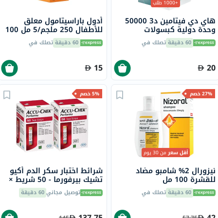
+1000 طلب
هاي دي فيتامين د3 50000
أدول باراسيتامول معلق
وحدة دولية كبسولات
للأطفال 250 ملجم/5 مل 100
جيلاتينية ناعمة 8 كبسولات
مل
60 دقيقة
تصلك في
60 دقيقة
تصلك في
15
20
27% خصم
5% خصم
أقل سعر
من 30 يوم
نيزورال 2% شامبو مضاد
شرائط اختبار سكر الدم أكيو
للقشرة 100 مل
تشيك بيرفورما - 50 شريط ×
2
60 دقيقة
تصلك في
توصيل مجاني
60 دقيقة
137.75
42
145
57.75