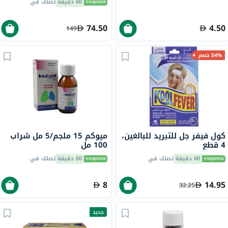
60 دقيقة
تصلك في
حماية من أشعة الشمس
للبشرة غير المتجانسة 50 مل
74.50
4.50
149
54% خصم
كول فيفر جل للتبريد للبالغين،
ميوكم 15 ملجم/5 مل شراب
4 قطع
100 مل
60 دقيقة
تصلك في
60 دقيقة
تصلك في
8
14.95
32.25
جديد