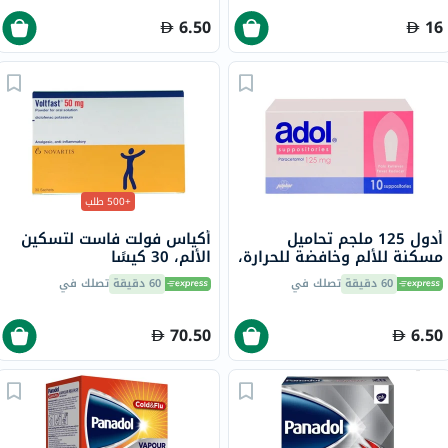
6.50
16
+500 طلب
أدول 125 ملجم تحاميل
أكياس فولت فاست لتسكين
مسكنة للألم وخافضة للحرارة،
الألم، 30 كيسًا
10 قطع
60 دقيقة
تصلك في
60 دقيقة
تصلك في
70.50
6.50