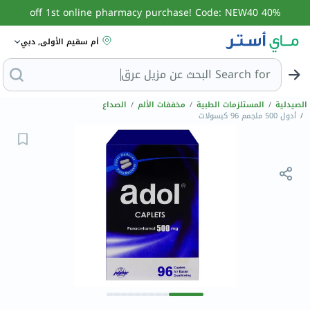
40% off 1st online pharmacy purchase! Code: NEW40
أم سقيم الأولى, دبي
Search for
الصيدلية
/
المستلزمات الطبية
/
مخففات الألم
/
الصداع
/
أدول 500 ملجمم 96 كبسولات