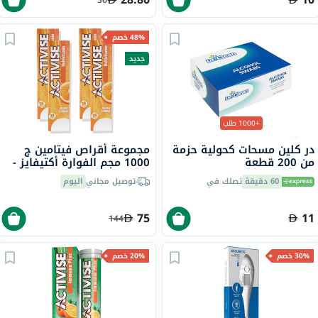
48% خصم
جديد
+1000 طلب
در كلين مسحات كحولية حزمة
مجموعة أقراص فيتامين ج
من 200 قطعة
1000 مجم الفوارة أكتيفايز -
4 × 20 قرص
60 دقيقة
تصلك في
توصيل مجاني
اليوم
75
11
144
30% خصم
20% خصم