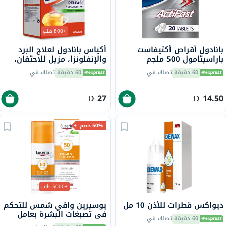
+800 طلب
بانادول أقراص أكتيفاست
أكياس بانادول لعلاج البرد
باراسيتامول 500 ملجم
والإنفلونزا، مزيل للاحتقان،
لتخفيف الحمى والألم، 20
بنكهة الليمون الساخن
60 دقيقة
تصلك في
60 دقيقة
تصلك في
قرص
والعسل، بنكهة المنثول، 10
أكياس
27
14.50
50% خصم
+5000 طلب
ديواكس قطرات للأذن 10 مل
يوسيرين واقي شمس للتحكم
في تصبغات البشرة بعامل
60 دقيقة
تصلك في
حماية من الشمس 50+ سائل