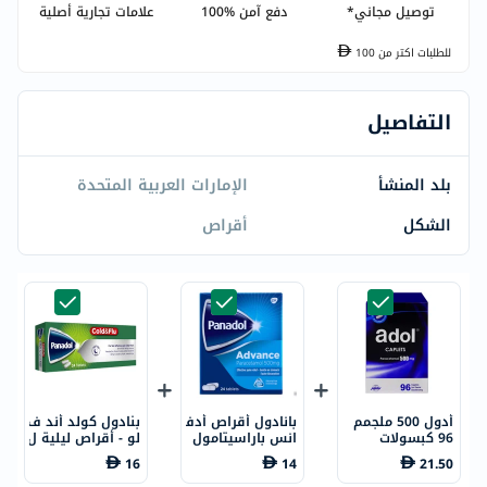
توصيل مجاني*
دفع آمن %100
علامات تجارية أصلية
للطلبات اكتر من
100
التفاصيل
بلد المنشأ
الإمارات العربية المتحدة
الشكل
أقراص
أدول 500 ملجمم
بانادول أقراص أدف
بنادول كولد أند ف
96 كبسولات
انس باراسيتامول
لو - أقراص ليلية ل
500 ملجم لتخفيف
علاج الحمى والبرد
16
14
21.50
الحمى والألم، 24
والإنفلونزا، 24 قر