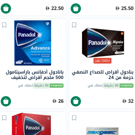
22.50
25.50
+1000 طلب
بنادول أقراص للصداع النصفي
بانادول أدفانس باراسيتامول
حزمة من 24
500 ملجم أقراص لتخفيف
الحمى والألم، حزمة من 48
60 دقيقة
تصلك في
60 دقيقة
تصلك في
26
32