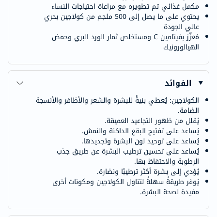
مكمل غذائي تم تطويره مع مراعاة احتياجات النساء
يحتوي على ما يصل إلى 500 ملجم من كولاجين بحري
عالي الجودة
مُعزّز بفيتامين C ومستخلص ثمار الورد البري وحمض
الهيالورونيك
الفوائد
الكولاجين: يُعطي بنيةً للبشرة والشعر والأظافر والأنسجة
الضامة.
يُقلل من ظهور التجاعيد العميقة.
يُساعد على تفتيح البقع الداكنة والنمش.
يُساعد على توحيد لون البشرة وتجديدها.
يُساعد على تحسين ترطيب البشرة عن طريق جذب
الرطوبة والاحتفاظ بها.
يُؤدي إلى بشرة أكثر ترطيبًا ونضارة.
يُوفر طريقةً سهلةً لتناول الكولاجين ومكونات أخرى
مفيدة لصحة البشرة.