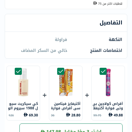
للطلبات اكتر من
75
التفاصيل
النكهة
فراولة
اختصاصات المنتج
خالي من السكر المضاف
أقراص كولاجين بي
أكتيفايز فيتامين
كي سيكريت سيو
وتي فوارة أكتيفلا
سي أقراص فوارة
ل 1988 سيروم الو
ب فارما، 20 قرص
1000 ملجم بنكهة
جه المضاد للشيخو
69.30
28.80
49.88
126
36
99.75
البرتقال حزمة من
خة من مع ليبوسو
20
م الشبكية 2% + ا
لجينسنغ الأسود 3
0 مل
اشترِ 3 معًا مقابل
147.98