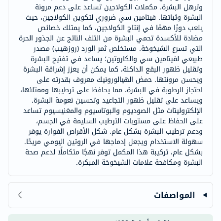
وترهل البشرة. مكملات الكولاجين تساعد على دعم مرونة
البشرة وثباتها. فيتامين سي ضروري لتكوين الكولاجين، حيث
يلعب دورًا مهمًا في إنتاج الكولاجين، كما يمتلك خصائص
مضادة للأكسدة تحمي البشرة من التلف الناتج عن الجذور الحرة
التي تسرع الشيخوخة. مستخلص ثمر الورد (روزهيب) مصدر
طبيعي لفيتامين سي والكاروتين؛ يساعد في تفتيح البشرة
وتقليل ظهور البقع الداكنة، كما يمكن أن يعزز إشراقة البشرة
ويحسن مرونتها. حمض الهيالورونيك معروف بقدرته على
احتجاز الرطوبة في البشرة، مما يحافظ على ترطيبها وممتلئها،
ويساعد على تقليل ظهور التجاعيد وتحسين نعومة البشرة.
الإلكتروليتات مثل الصوديوم والبوتاسيوم والمغنيسيوم تساعد
على الحفاظ على مستويات الترطيب السليمة في الجسم،
ودعم ترطيب البشرة بشكل عام. شكل الأقراص الفوارة يوفر
سهولة الاستخدام ويجعل إدماجها في الروتين اليومي مريحًا.
بشكل عام، تركيبة هذا المكمل توفر نهجًا متكاملًا لدعم صحة
البشرة ومكافحة علامات الشيخوخة المبكرة.
المواصفات