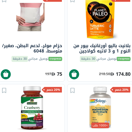
بلانيت باليو أورغانيك بيور من
حزام مولر، لدعم البطن، صغير/
النوع 1 و 3 لاتيه كولاجين
متوسط، 6048
كركم 260 جرام
توصيل مجاني
30 دقيقة
توصيل مجاني
30 دقيقة
75
174.80
197
218.50
20% خصم
20% خصم
+1000 طلب