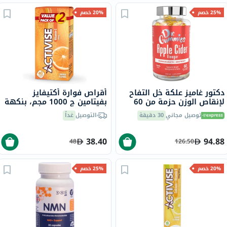
25% خصم
20% خصم
دكتور غاميز علكة خل التفاح
أقراص فوارة أكتيفايز
لإنقاص الوزن حزمة من 60
بفيتامين ج 1000 مجم، بنكهة
البرتقال - 20 قرص × 2
توصيل مجاني
30 دقيقة
التوصيل
غداً
38.40
94.88
48
126.50
20% خصم
25% خصم