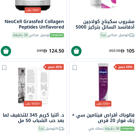
+900 طلب
مشروب سكيناج كولاجين
NeoCell Grassfed Collagen
أدفانسد السائل بتركيز 5000
Peptides Unflavored
مجم ، 500 مل
Powder 400g
توصيل مجاني
غداً
توصيل مجاني
30 دقيقة
124.50
105
249
262.50
50% خصم
45% خصم
+600 طلب
+9000 طلب
فالوباك أقراص فيتامين سي +
د. ألتيا كريم 345 للتخفيف لما
زنك فوار 20 قرص
بعد حب الشباب 50 مل
30 دقيقة
تصلك في
التوصيل
غداً