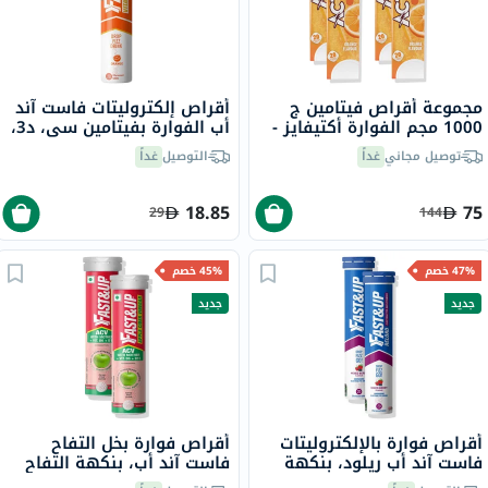
مجموعة أقراص فيتامين ج
أقراص إلكتروليتات فاست آند
1000 مجم الفوارة أكتيفايز -
أب الفوارة بفيتامين سي، د3،
4 × 20 قرص
والزنك مع الإلكتروليتات،
توصيل مجاني
غداً
التوصيل
غداً
بنكهة البرتقال - 20 قرص
18.85
75
29
144
47% خصم
45% خصم
جديد
جديد
أقراص فوارة بالإلكتروليتات
أقراص فوارة بخل التفاح
فاست آند أب ريلود، بنكهة
فاست آند أب، بنكهة التفاح
التوت المشكل - 2 × 20 قرص
الأخضر - 2 × 15 قرص