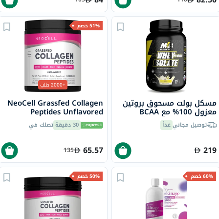
51% خصم
+2000 طلب
مسكل بولت مسحوق بروتين
NeoCell Grassfed Collagen
معزول 100% مع BCAA
Peptides Unflavored
وغلوتامين، بنكهة الفانيليا، 2
Powder 200g
توصيل مجاني
غداً
30 دقيقة
تصلك في
رطل
65.57
219
135
60% خصم
50% خصم