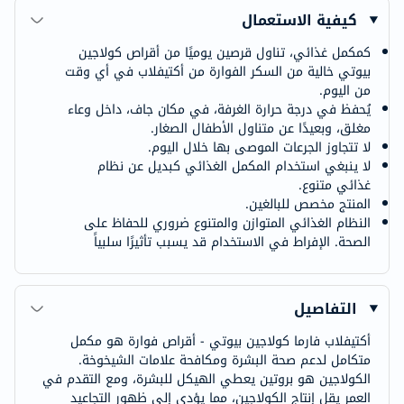
كيفية الاستعمال
كمكمل غذائي، تناول قرصين يوميًا من أقراص كولاجين
بيوتي خالية من السكر الفوارة من أكتيفلاب في أي وقت
من اليوم.
يُحفظ في درجة حرارة الغرفة، في مكان جاف، داخل وعاء
مغلق، وبعيدًا عن متناول الأطفال الصغار.
لا تتجاوز الجرعات الموصى بها خلال اليوم.
لا ينبغي استخدام المكمل الغذائي كبديل عن نظام
غذائي متنوع.
المنتج مخصص للبالغين.
النظام الغذائي المتوازن والمتنوع ضروري للحفاظ على
الصحة. الإفراط في الاستخدام قد يسبب تأثيرًا سلبياً
التفاصيل
أكتيفلاب فارما كولاجين بيوتي - أقراص فوارة هو مكمل
متكامل لدعم صحة البشرة ومكافحة علامات الشيخوخة.
الكولاجين هو بروتين يعطي الهيكل للبشرة، ومع التقدم في
العمر يقل إنتاج الكولاجين، مما يؤدي إلى ظهور التجاعيد