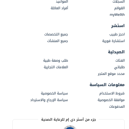
السجلات
المواعيد
القوائم
أفراد العائلة
myWellth
استشر
احجز طبيب
جميع التخصصات
استشارة فورية
جميع المنشآت
الصيدلية
الفئات
طلب وصفة طبية
طلباتي
العلامات التجارية
محدد موقع المتجر
معلومات السياسة
شروط الاستخدام
سياسة الخصوصية
موافقة الخصوصية
سياسة الإرجاع والاسترداد
المدفوعات
جزء من أستر دي إم للرعاية الصحية