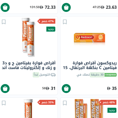
72.33
23.63
131.50
47.25
47% خصم
جديد
ريدوكسون أقراص فوارة
أقراص فوارة بفيتامين ج و د3
فيتامين C بنكهة البرتقال، 15
و زنك و إلكتروليتات فاست آند
قرص
أب، بنكهة البرتقال - 2 × 20
30 دقيقة
تصلك في
التوصيل
غداً
قرص
31
35
58
48% خصم
35% خصم
جديد