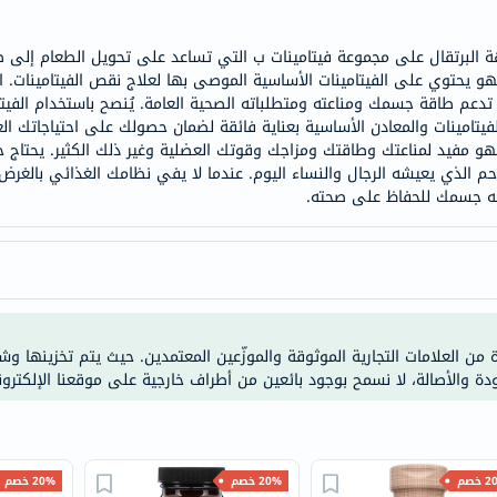
خسارة
الوزن
نكهة البرتقال على مجموعة فيتامينات ب التي تساعد على تحويل الطعام إلى
فحص
فهو يحتوي على الفيتامينات الأساسية الموصى بها لعلاج نقص الفيتامينات
صحي
تدعم طاقة جسمك ومناعته ومتطلباته الصحية العامة. يُنصح باستخدام الفيتام
يتامينات والمعادن الأساسية بعناية فائقة لضمان حصولك على احتياجاتك الغذائ
روتيني
 فهو مفيد لمناعتك وطاقتك ومزاجك وقوتك العضلية وغير ذلك الكثير. يحتاج 
باقة
دحم الذي يعيشه الرجال والنساء اليوم. عندما لا يفي نظامك الغذائي بالغرض،
القلب
اجه جسمك للحفاظ على صحته.
الصحي
Original
IV
اختبار
التحسس
ة من العلامات التجارية الموثوقة والموزّعين المعتمدين. حيث يتم تخزينها و
الغذائي
ودة والأصالة، لا نسمح بوجود بائعين من أطراف خارجية على موقعنا الإلكترون
الحالة
الصحية
البشرة
خصم
20% خصم
20% خصم
والشعر