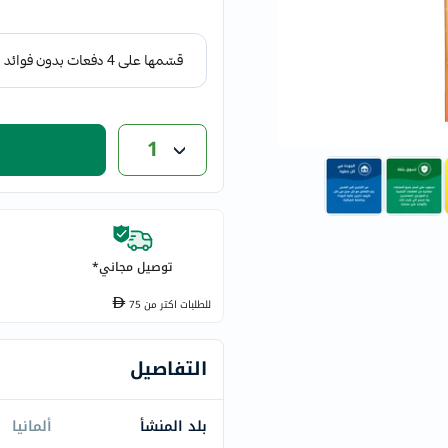
eucerin
vitabiotics
bioderma
vichy
now
1
acm
dymatize
isdin
priorin
medicube
توصيل مجاني*
country-
للطلبات اكتر من
75
life
blueberry-
التفاصيل
naturals
bepanthen
21st-
بلد المنشأ
ألمانيا