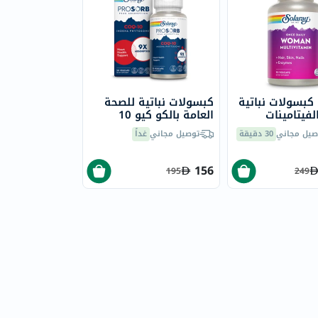
كبسولات نباتية
كبسولات نباتية للصحة
لفيتامينات
العامة بالكو كيو 10
ة واحدة يوميًا
بروسورب سولاراي، 30
صيل مجاني
30 دقيقة
توصيل مجاني
غداً
كبسولة
156
195
249