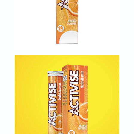
البروستاتا
الفيتامينات
مالتي
فيتامين
فيتامين
أ
فيتامين
ب
فيتامين
ج
فيتامين
د
فيتامين
هـ
المعادن
المغنيسيوم
الحديد