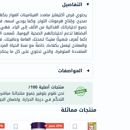
التفاصيل
يحتوي قرص أكتيفايز متعدد الفيتامينات الفوار ب
صحيح، وإنتاج هرمونات التوتر. وكما يوحي اسمه، 
جميع احتياجاتك الغذائية من الألف إلى الياء. فهي 
أفضلها لدعم احتياجاتهم الصحية اليومية. صُممت الف
(كما تُعرف شعبياً) مفيدًا لصحتك العامة وعافيتك،
والمعادن ليعمل بكفاءة، خاصةً مع نمط الحياة المز
المتعددة المتوفرة، والتي تحتوي على كل ما يحت
المواصفات
منتجات أصلية 100٪
نحن نقوم بتوفير جميع منتجاتنا مباشر
التحكّم في درجة الحرارة. ولضمان الج
منتجات مماثلة
20% خصم
25% خصم
20% 