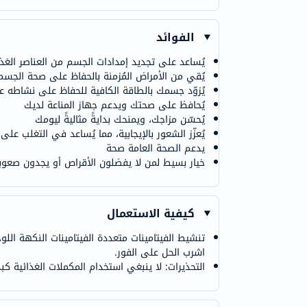
الفوائد
يُساعد على تجديد إمدادات الجسم من العناصر الغذائ
يُقي من الأمراض المُزمنة بالحفاظ على صحة الجسم
يُزوّد ​​جسمك بالطاقة الكافية للحفاظ على نشاطه ع
يُحافظ على صحتك ويدعم جهاز المناعة لديك
يُحسّن مزاجك، ويمنحك بدايةً مثاليةً ليومك
يُعزّز الشعور بالإيجابية، مما يُساعد في التغلب على 
يدعم الصحة العامة صحة
خيار بسيط لمن لا يفضلون الأقراص أو يجدون صعوب
كيفية الاستعمال
تنشيط الفيتامينات متعددة الفيتامينات النكهة الل
اشرب الحل على الفور.
التحذيرات: لا ينبغي استخدام المكملات الغذائية ك