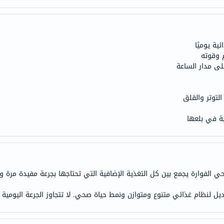
doppelherz
NMN
dessert-
ية يوميًا
essence
 وقوته
Biochem
لى مدار الساعة
SVR
skinceuticals
التوتر والقلق
feel
ة في بلعها
true-
honey
الصحة
والمكملات
وحي الفوارة يجمع بين كل التغذية الإضافية التي تحتاجها بجرعة مفيدة مرة 
أساسيات
العناية
بديل لنظام غذائي متنوع ومتوازن ونمط حياة صحي. لا تتجاوز الجرعة اليومية
الصحية
باقة