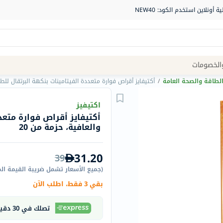
Site
الخصومات
Navigation
لطاقة والصحة العامة
/
أكتيفايز أقراص فوارة متعددة الفيتامينات بنكهة البرتقال للطاق
الصيدلية
اكتيفيز
أكتيفايز أقراص فوارة متعد
الماركات
والعافية، حزمة من 20
NDL
Humantara
31.20
39
carroten
(
جميع الأسعار تشمل ضريبة القيمة ال
betadine
بقي 3 فقط، اطلب الآن
La
Roche
تصلك في 30 دقيقة
Posay