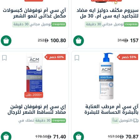
سيروم مكثف دوليز ايه مضاد
آي سي أم نوفوفان كبسولات
للتجاعيد ايه سي ام، 30 مل
مكمل غذائي لنمو الشعر
والأظافر حزمة من 60
توصيل مجاني
30 دقيقة
توصيل مجاني
30 دقيقة
100.80
157
252
314
55% خصم
60% خصم
+2000 طلب
آي سي أم مرطب العناية
إي سي إم نوفوفان لوشن
بالبشرة الحساسة للبشرة
مضاد لتساقط الشعر للرجال
الجافة والمعرضة لحساسية
والنساء 100 مل
التوصيل
غداً
30 دقيقة
تصلك في
الجلد 500 مل
71.40
70.87
178.50
157.50