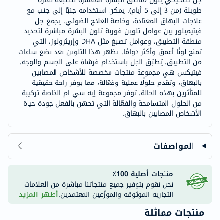
جل تصحيحي يلون مناطق البشرة المفتقرة للصبغة لفترة
طويلة (من 3 إلى 5 أيام). يمكن استخدامه جنبًا إلى جنب مع
علاجات البهاق المعتادة، وخاصة العلاج الضوئي. يجمع جل
فيتيميلور بين عوامل تلوين فورية تلون البشرة مباشرة لتحديد
منطقة التطبيق، وعوامل تصبغ مثل DHA وإريثرولوز، التي
تمنح لونًا أعمق وأكثر دوامًا. يظهر هذا التلوين بعد بضع ساعات
من التطبيق. يُطبّق الجل باستخدام فرشاة على الجسم والوجه.
فيتيكس هي مجموعة منتجات مخصصة للأشخاص المصابين
بالبهاق، وتقدم حلولًا عملية وفعّالة، مما يوفر راحة حقيقية
للمتأثرين بهذه الحالة. توفر مجموعة إيه سي ام الخاصة تركيبة
من الحلول المتسامحة والفعّالة التي تحسّن بالفعل جودة حياة
الأشخاص المصابين بالبهاق.
المواصفات
منتجات أصلية 100٪
نحن نقوم بتوفير جميع منتجاتنا مباشرة من العلامات
التجارية الموثوقة والموزّعين المعتمدين.
أظهر المزيد
منتجات مماثلة