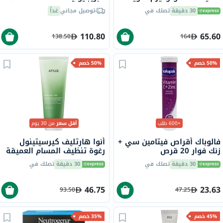
ماكس بيوديرما، 40 مل
جرام، حزمة من 15
30 دقيقة
تصلك في
توصيل مجاني
غداً
110.80
65.60
138.50
164
50% خصم
50% خصم
+600 طلب
أقل سعر
من 30 يوم
فالوباك أقراص فيتامين سي +
أنوا هارتليف كيرسيتينول
زنك فوار 20 قرص
رغوة تنظيف المسام العميقة
للوجه للبشرة الدهنية
30 دقيقة
تصلك في
30 دقيقة
تصلك في
والمختلطة 150 مل
46.75
23.63
93.50
47.25
45% خصم
35% خصم