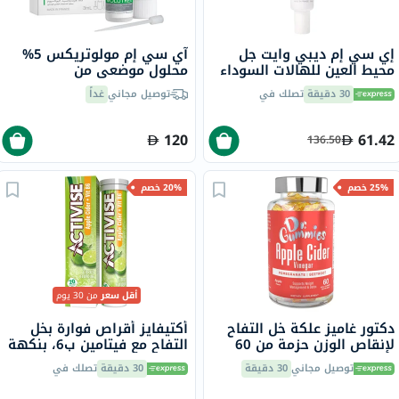
إي سي إم ديبي وايت جل
آي سي إم مولوتريكس 5%
محيط العين للهالات السوداء
محلول موضعي من
والانتفاخ 15 مل
هيدروكسيد البوتاسيوم لعلاج
30 دقيقة
تصلك في
توصيل مجاني
غداً
المليساء المعدية 3 مل
120
61.42
136.50
25% خصم
20% خصم
أقل سعر
من 30 يوم
دكتور غاميز علكة خل التفاح
أكتيفايز أقراص فوارة بخل
لإنقاص الوزن حزمة من 60
التفاح مع فيتامين ب6، بنكهة
الحمضيات، حزمة من 20
توصيل مجاني
30 دقيقة
30 دقيقة
تصلك في