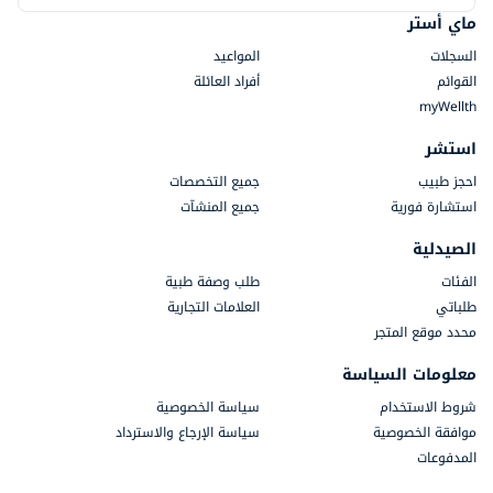
ماي أستر
السجلات
المواعيد
القوائم
أفراد العائلة
myWellth
استشر
احجز طبيب
جميع التخصصات
استشارة فورية
جميع المنشآت
الصيدلية
الفئات
طلب وصفة طبية
طلباتي
العلامات التجارية
محدد موقع المتجر
معلومات السياسة
شروط الاستخدام
سياسة الخصوصية
موافقة الخصوصية
سياسة الإرجاع والاسترداد
المدفوعات