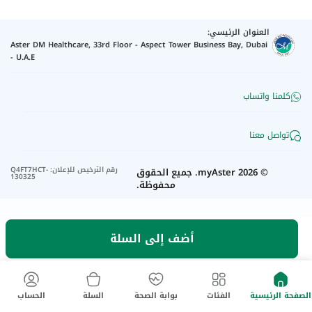
العنوان الرئيسي:
Aster DM Healthcare, 33rd Floor - Aspect Tower Business Bay, Dubai
- U.A.E
كلمنا واتساب
تواصل معنا
رقم الترخيص للإعلان
:
Q4FT7HCT-
©
2026
myAster.
جميع الحقوق
130325
محفوظة.
أضف إلى السلة
الصفحة الرئيسية
الفئات
بوابة الصحة
السلة
الحساب