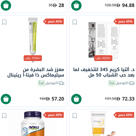
28
94.88
35
126.50
45% خصم
45% خصم
+9000 طلب
+7000 طلب
د. ألتيا كريم 345 للتخفيف لما
معزز شد البشرة من
بعد حب الشباب 50 مل
سيليماكس ذا فيتا-أ ريتينال
شوت، 15 مل
التوصيل
غداً
التوصيل
غداً
57.20
72.33
104
131.50
60% خصم
45% خصم