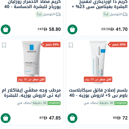
كريم ذا أورديناري لتفتيح
كريم مضاد الاحمرار روزليان
البشرة بفيتامين سي 23% +
يورياج للبشرة الحساسة - 40
كرات حمض الهيالورونيك 2%
مل
التوصيل
غداً
التوصيل
غداً
30 مل
58.80
41.70
147
69.50
20% خصم
45% خصم
أقل سعر
من 30 يوم
أقل سعر
من 30 يوم
بلسم إصلاح فائق سيكابلاست
مرطب وجه مطفّي إيفاكلار ام
باوم بي 5+ لاروش بوزيه - 40
ايه تي لاروش بوزيه، للبشرة
مل
الدهنية - 40 مل
30 دقيقة
تصلك في
30 دقيقة
تصلك في
47.85
72
87
90