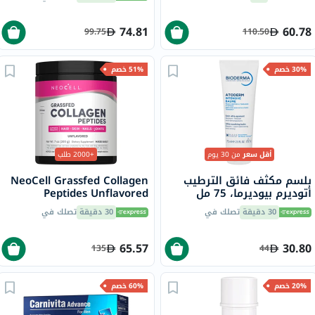
74.81
60.78
99.75
110.50
30% خصم
51% خصم
أقل سعر
من 30 يوم
+2000 طلب
بلسم مكثف فائق الترطيب
NeoCell Grassfed Collagen
أتوديرم بيوديرما، 75 مل
Peptides Unflavored
Powder 200g
30 دقيقة
تصلك في
30 دقيقة
تصلك في
65.57
30.80
135
44
20% خصم
60% خصم