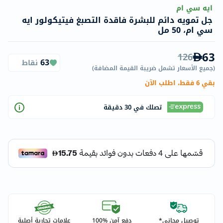
ايه سي ام
جل تمويه دائم للبشرة فاقدة التصبغ فيتيكولور ايه
سي ام، 50 مل
63
126
63
نقاط
(
جميع الأسعار تشمل ضريبة القيمة المضافة
)
بقي 6 فقط، اطلب الآن
تصلك في 30 دقيقة
توصيل مجاني*
دفع آمن %100
علامات تجارية أصلية