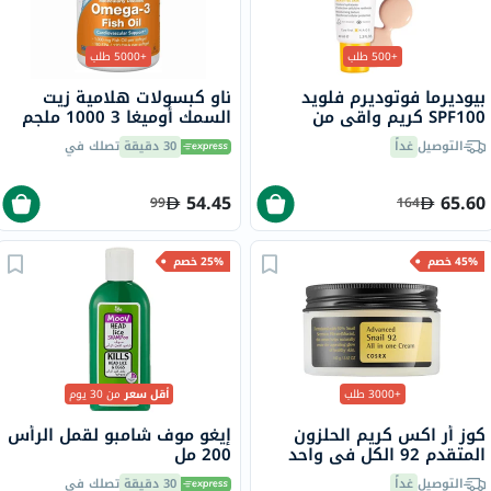
+500 طلب
+5000 طلب
بيوديرما فوتوديرم فلويد
ناو كبسولات هلامية زيت
SPF100 كريم واقي من
السمك أوميغا 3 1000 ملجم
الشمس خفيف 40 مل
180 EPA / 120 DHA حزمة من
التوصيل
غداً
30 دقيقة
تصلك في
100
54.45
65.60
99
164
45% خصم
25% خصم
+3000 طلب
أقل سعر
من 30 يوم
كوز أر اكس كريم الحلزون
إيغو موف شامبو لقمل الرأس
المتقدم 92 الكل في واحد
200 مل
100 مل
التوصيل
غداً
30 دقيقة
تصلك في