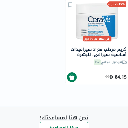
15% خصم
أقل سعر
من 30 يوم
كريم مرطب مع 3 سيراميدات
أساسية سيرافي، للبشرة
الجافة، 340 جرام
توصيل مجاني
غداً
84.15
99
نحن هنا لمساعدتك!
مركز المساعدة