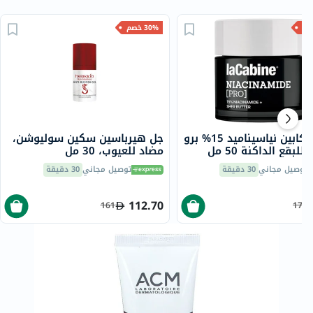
30% خصم
كريم لاكابين نياسيناميد 15% برو
جل هيرباسين سكين سوليوشن،
للبقع الداكنة 50 مل
مضاد للعيوب، 30 مل
توصيل مجاني
30 دقيقة
توصيل مجاني
30 دقيقة
112.70
161
175