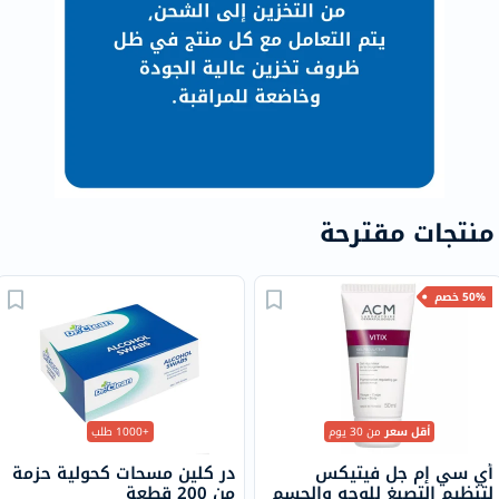
منتجات مقترحة
50% خصم
أقل سعر
من 30 يوم
+1000 طلب
أي سي إم جل فيتيكس
در كلين مسحات كحولية حزمة
لتنظيم التصبغ للوجه والجسم
من 200 قطعة