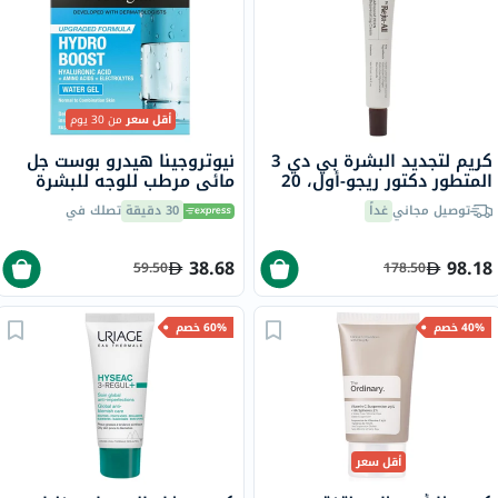
أقل سعر
من 30 يوم
كريم لتجديد البشرة بي دي 3
نيوتروجينا هيدرو بوست جل
المتطور دكتور ريجو-أول، 20
مائي مرطب للوجه للبشرة
مل
العادية إلى المختلطة 50 مل
توصيل مجاني
غداً
30 دقيقة
تصلك في
38.68
98.18
59.50
178.50
40% خصم
60% خصم
أقل سعر