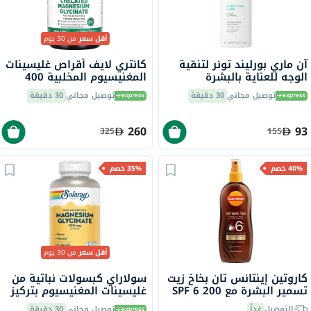
أقل سعر
من 30 يوم
آن ماري بورليند تونر لتنقية
كانتري لايف أقراص غليسينات
الوجه للعناية بالبشرة
المغنيسيوم المخلبية 400
المعرضة للبقع وحب الشباب
ملجم لصحة العظام والعضلات،
توصيل مجاني
30 دقيقة
توصيل مجاني
30 دقيقة
150 مل
حزمة من 180
260
93
325
155
40% خصم
35% خصم
أقل سعر
من 30 يوم
كاروتين إينتانس تان بخاخ زيت
سولاراي كبسولات نباتية من
تسمير البشرة مع SPF 6 200
غليسينات المغنيسيوم بتركيز
مل
350 ملجم لصحة العظام
التوصيل
غداً
توصيل مجاني
30 دقيقة