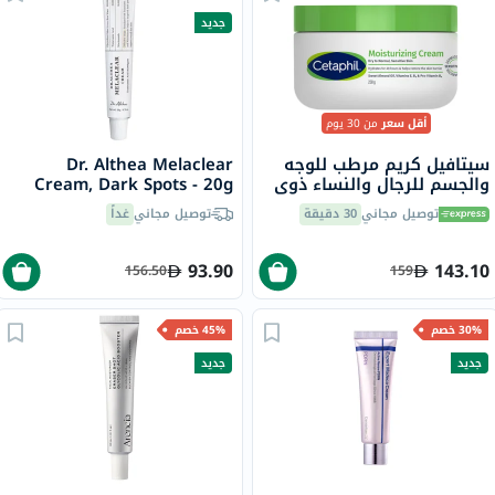
جديد
أقل سعر
من 30 يوم
سيتافيل كريم مرطب للوجه
Dr. Althea Melaclear
والجسم للرجال والنساء ذوي
Cream, Dark Spots - 20g
البشرة الجافة إلى الجافة جدًا
توصيل مجاني
30 دقيقة
توصيل مجاني
غداً
والحساسة، بدون رائحة، 250
جرام
93.90
143.10
156.50
159
30% خصم
45% خصم
جديد
جديد