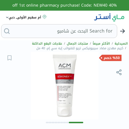
40% off 1st online pharmacy purchase! Code: NEW40
أم سقيم الأولى, دبي
Search for
ا
الصيدلية
/
الأكثر مبيعاً
/
منتجات الجمال
/
علاجات البقع الداكنة
/
كريم مهدئ مضاد سيبيونيكس تريو للشوائب إيه سي إم، 40 مل
%50 خصم