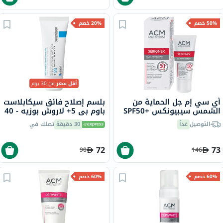
50% خصم
20% خصم
أقل سعر
من 30 يوم
أي سي إم جل الحماية من
بلسم إصلاح فائق سيكابلاست
الشمس سيبيونكس SPF50+
باوم بي 5+ لاروش بوزيه - 40
40 مل
مل
التوصيل
غداً
30 دقيقة
تصلك في
72
73
90
146
60% خصم
60% خصم