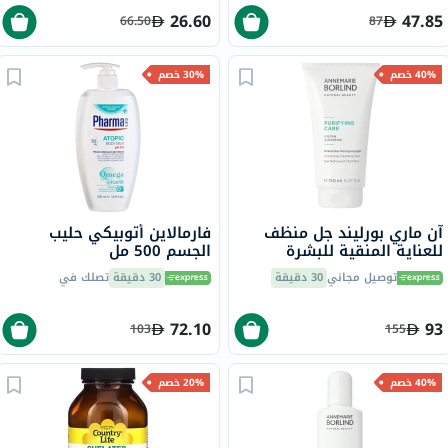
26.60
47.85
66.50
87
40% خصم
30% خصم
آن ماري بورليند جل منظف
فارمالاين أتوبيكي حليب
للعناية المنقية للبشرة
الجسم 500 مل
المعرضة للبقع وحب الشباب،
توصيل مجاني
30 دقيقة
30 دقيقة
تصلك في
150 مل
72.10
93
103
155
40% خصم
20% خصم