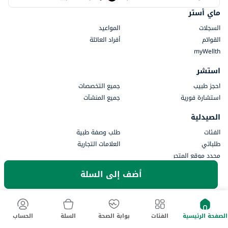
ماي أستر
السجلات
المواعيد
القوائم
أفراد العائلة
myWellth
استشر
احجز طبيب
جميع التخصصات
استشارة فورية
جميع المنشآت
الصيدلية
الفئات
طلب وصفة طبية
طلباتي
العلامات التجارية
محدد موقع المتجر
أضف إلى السلة
معلومات السياسة
شروط الاستخدام
سياسة الخصوصية
موافقة الخصوصية
سياسة الإرجاع والاسترداد
المدفوعات
الصفحة الرئيسية
الفئات
بوابة الصحة
السلة
الحساب