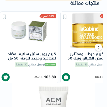
منتجات مماثلة
35% خصم
ين كريم مرطب وممتلئ
كريم روير سنيل سلايم، مضاد
للوجه بحمض الهيالورونيك 5X
للتجاعيد ومجدد للوجه، 50 مل
نواع البشرة 50 مل
توصيل مجاني
30 دقيقة
توصيل مجاني
30 دقيقة
163.80
1
252
186