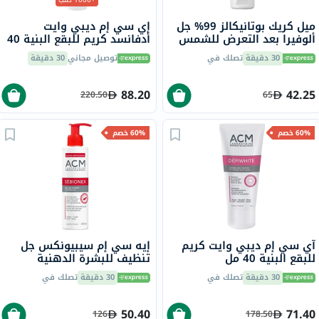
ميل كريك بوتانيكالز 99% جل
إي سي إم ديبي وايت
ألوفيرا بعد التعرض للشمس
أدفانسد كريم للبقع البنية 40
236 مل
مل
30 دقيقة
تصلك في
توصيل مجاني
30 دقيقة
88.20
42.25
220.50
65
60% خصم
60% خصم
آي سي إم ديبي وايت كريم
إيه سي إم سيبيونكس جل
للبقع البنية 40 مل
تنظيف للبشرة الدهنية
والمعرضة لحب الشباب 200
30 دقيقة
تصلك في
30 دقيقة
تصلك في
مل
50.40
71.40
126
178.50