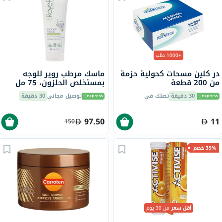
+1000 طلب
در كلين مسحات كحولية حزمة
ماسك مرطب روير للوجه
من 200 قطعة
بمستخلص الحلزون، 75 مل
30 دقيقة
تصلك في
توصيل مجاني
30 دقيقة
97.50
11
150
35% خصم
أقل سعر
من 30 يوم