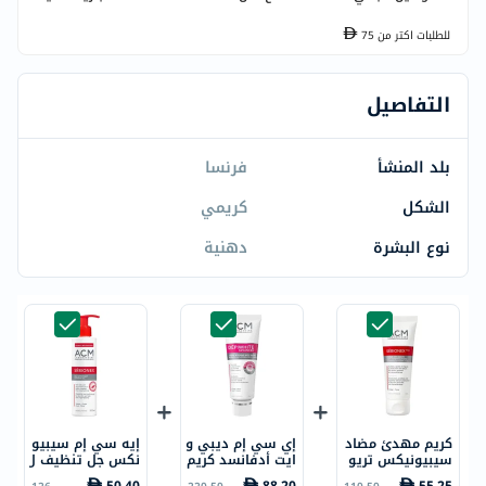
للطلبات اكتر من
75
التفاصيل
بلد المنشأ
فرنسا
الشكل
كريمي
نوع البشرة
دهنية
كريم مهدئ مضاد
إي سي إم ديبي و
إيه سي إم سيبيو
سيبيونيكس تريو
ايت أدفانسد كريم
نكس جل تنظيف ل
للشوائب إيه سي
للبقع البنية 40 م
لبشرة الدهنية وال