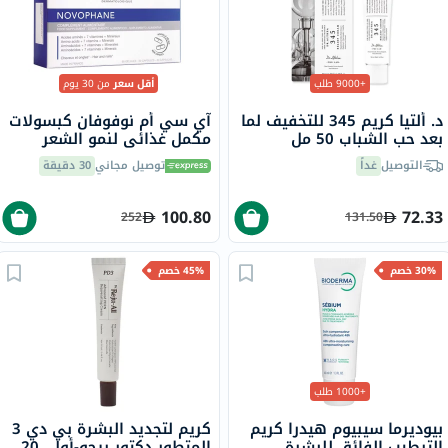
+9000 طلب
أقل سعر
من 30 يوم
د. ألتيا كريم 345 للتخفيف لما
آي سي أم نوفوفان كبسولات
بعد حب الشباب 50 مل
مكمل غذائي لنمو الشعر
والأظافر حزمة من 60
التوصيل
غداً
توصيل مجاني
30 دقيقة
100.80
72.33
252
131.50
30% خصم
45% خصم
+1000 طلب
بيوديرما سيبيوم هيدرا كريم
كريم لتجديد البشرة بي دي 3
الترطيب الفائق للبشرة
المتطور دكتور ريجو-أول، 20