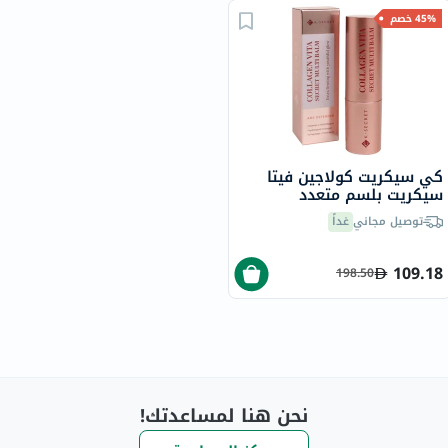
45% خصم
كي سيكريت كولاجين فيتا
سيكريت بلسم متعدد
الاستخدامات مضاد للتجاعيد
توصيل مجاني
غداً
ومفتح للبشرة 11 جرام
109.18
198.50
نحن هنا لمساعدتك!