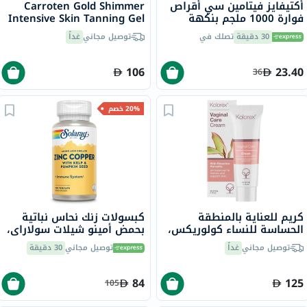
أكتيفايز فيتامين سي أقراص
Carroten Gold Shimmer
فوارة 1000 ملجم بنكهة
Intensive Skin Tanning Gel
البرتقال حزمة من 20
150ml
30 دقيقة
تصلك في
توصيل مجاني
غداً
106
23.40
36
20% خصم
كريم للعناية بالمنطقة
كبسولات زنك نحاس نباتية
الحساسة للنساء كولوريكس،
بحمض أمينو شيلات سولاراي،
50 جرام
100 كبسولة
توصيل مجاني
غداً
توصيل مجاني
30 دقيقة
84
125
105