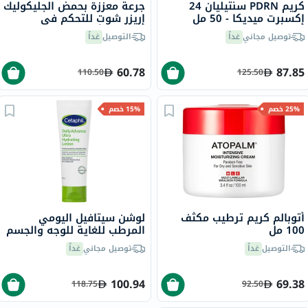
كريم PDRN سنتيليان 24
جرعة معززة بحمض الجليكوليك
إكسبرت ميديكا - 50 مل
إريزر شوت للتحكم في
الشوائب أرينسيا - 30 مل
توصيل مجاني
غداً
التوصيل
غداً
60.78
87.85
110.50
125.50
25% خصم
15% خصم
أتوبالم كريم ترطيب مكثف
لوشن سيتافيل اليومي
100 مل
المرطب للغاية للوجه والجسم
للرجال والنساء ذوي البشرة
التوصيل
غداً
توصيل مجاني
غداً
الجافة والحساسة، بدون
رائحة، 225 جرام
100.94
69.38
118.75
92.50