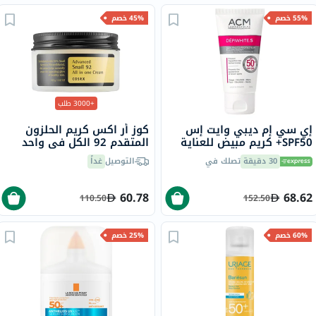
55% خصم
45% خصم
+3000 طلب
إي سي إم ديبي وايت إس
كوز أر اكس كريم الحلزون
SPF50+ كريم مبيض للعناية
المتقدم 92 الكل في واحد
بالبشرة 50 مل
100 مل
30 دقيقة
تصلك في
التوصيل
غداً
60.78
68.62
110.50
152.50
60% خصم
25% خصم