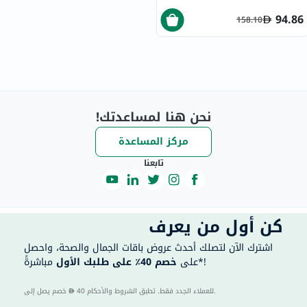
94.86
158.10
نحن هنا لمساعدتك!
مركز المساعدة
تابعنا
كن أول من يعرف
اشترك الآن لتصلك أحدث عروض باقات الجمال والصحة، واحصل
مباشرةً*!
على
خصم 40٪ على طلبك الأول
40 للعملاء الجدد فقط. تطبق الشروط والأحكام.
خصم يصل إلى