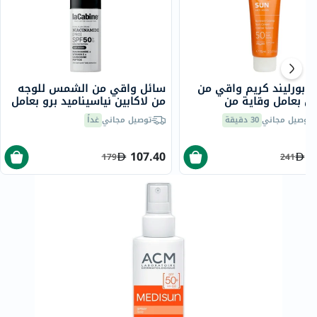
ي بورليند كريم واقي من
سائل واقي من الشمس للوجه
 بعامل وقاية من
من لاكابين نياسيناميد برو بعامل
75 مل
حماية من الشمس 50، 30 مل
توصيل مجاني
30 دقيقة
توصيل مجاني
غداً
107.40
1
179
241