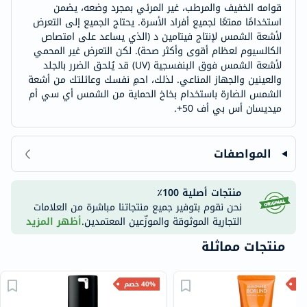
قوامه الخفيف والمرطب، غير المرئي بمجرد وضعه، يضمن
استخدامًا ممتعًا لجميع أفراد الأسرة. يحتاج الجميع إلى التعرض
لأشعة الشمس لإنتاج فيتامين د (الذي يساعد على امتصاص
الكالسيوم لعظام أقوى وأكثر صحة). لكن التعرض غير المحمي
لأشعة الشمس فوق البنفسجية (UV) قد يُلحق الضرر بالجلد
والعينين والجهاز المناعي. لذلك، احمِ نفسك وعائلتك من أشعة
الشمس الضارة باستخدام بخاخ الحماية من الشمس أي سي أم
ميديسان أس بي أف 50+.
المواصفات
منتجات أصلية 100٪
نحن نقوم بتوفير جميع منتجاتنا مباشرة من العلامات
التجارية الموثوقة والموزّعين المعتمدين.
أظهر المزيد
منتجات مماثلة
40% خصم