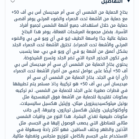
التفاصيل
بخاخ الحماية من الشمس أي سي أم ميديسان أس بي أف 50+
مع حماية من الأشعة تحت الحمراء والضوء المرئي يوفر أقصى
حماية من خلال استهداف جميع أشعة الشمس لجميع أفراد
الأسرة. بفضل مجموعة المرشحات الفعالة، يوفر هذا البخاخ
حماية عالية جدًا واسعة الطيف (يو في أي ويو في بي والضوء
المرئي والأشعة تحت الحمراء). تخترق الأشعة تحت الحمراء الجلد
بشكل أعمق من أشعة يو في أي ويو في بي، مما يتسبب
في تكون الجذور الحرة التي تضر الجلد وتسرع الشيخوخة.
يحتوي بخاخ الحماية من الشمس أي سي أم ميديسان أس بي
أف 50+ أيضًا على عوامل تحمي من أضرار الأشعة تحت الحمراء
(أي أر) في الجلد. بخاخ الحماية من الشمس أي سي أم
ميديسان أس بي أف 50+ هو تركيبة رذاذ مستمر يتم تطبيقها
في قطرات صغيرة على الجلد للحماية من الشمس. تم تركيبه
بمكونات تقليدية للحماية من الأشعة فوق البنفسجية مثل
بوتيل ميثوكسيديبنزويل ميثان، وإيثيل هكسيل ساليسيلات،
وأوكتوكريلين، وإيثيل هكسيل تريازون، وغيرها، إلى جانب
مكونات طبيعية تغذي البشرة. هذا النوع من واقيات الشمس
مثالي للمناطق التي يصعب الوصول إليها في الجسم، مثل
الأذنين والظهر وخلف الساقين. فهو أكثر راحة وسهولة في
الاستخدام على الجسم بالكامل، لتوزيع متجانس وتغطية مثالية.