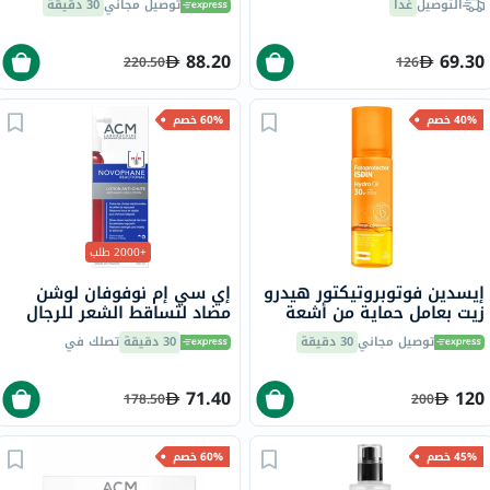
التوصيل
غداً
توصيل مجاني
30 دقيقة
88.20
69.30
220.50
126
40% خصم
60% خصم
+2000 طلب
إيسدين فوتوبروتيكتور هيدرو
إي سي إم نوفوفان لوشن
زيت بعامل حماية من أشعة
مضاد لتساقط الشعر للرجال
الشمس SPF30 سعة 200 مل
والنساء 100 مل
توصيل مجاني
30 دقيقة
30 دقيقة
تصلك في
71.40
120
178.50
200
45% خصم
60% خصم