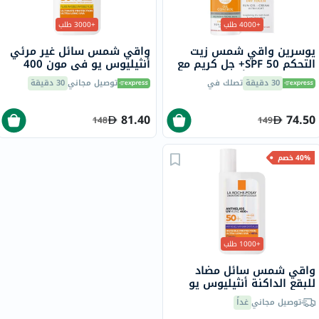
+4000 طلب
+3000 طلب
يوسرين واقي شمس زيت
واقي شمس سائل غير مرئي
التحكم SPF 50+ جل كريم مع
أنثيليوس يو في مون 400
لمسة جافة وتأثير مضاد
لاروش بوزيه، عامل حماية
30 دقيقة
تصلك في
توصيل مجاني
30 دقيقة
لللمعان للبشرة المعرضة
50+ - 50 مل
للشوائب 50 مل
81.40
74.50
148
149
40% خصم
+1000 طلب
واقي شمس سائل مضاد
للبقع الداكنة أنثيليوس يو
في مون 400 لاروش بوزيه،
توصيل مجاني
غداً
عامل حماية 50+ - 50 مل