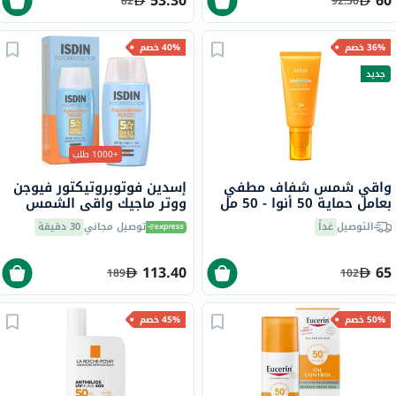
53.30
60
82
92.50
36% خصم
40% خصم
جديد
+1000 طلب
واقي شمس شفاف مطفي
إسدين فوتوبروتيكتور فيوجن
بعامل حماية 50 أنوا - 50 مل
ووتر ماجيك واقي الشمس
بعامل حماية 50 للوجه 50 مل
التوصيل
غداً
توصيل مجاني
30 دقيقة
113.40
65
189
102
50% خصم
45% خصم