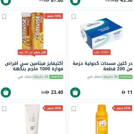
67.80
45.30
113
75.50
35% خصم
+1000 طلب
أقل سعر
من 30 يوم
در كلين مسحات كحولية حزمة
أكتيفايز فيتامين سي أقراص
من 200 قطعة
فوارة 1000 ملجم بنكهة
البرتقال حزمة من 20
30 دقيقة
تصلك في
30 دقيقة
تصلك في
23.40
11
36
55% خصم
45% خصم