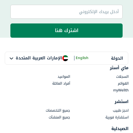
اشترك هنا
|
الإمارات العربية المتحدة
الدولة
English
ماي أستر
السجلات
المواعيد
القوائم
أفراد العائلة
myWellth
استشر
احجز طبيب
جميع التخصصات
استشارة فورية
جميع المنشآت
الصيدلية