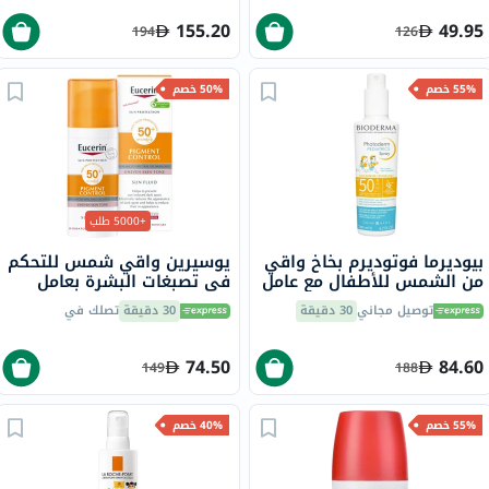
155.20
49.95
194
126
55% خصم
50% خصم
+5000 طلب
بيوديرما فوتوديرم بخاخ واقي
يوسيرين واقي شمس للتحكم
من الشمس للأطفال مع عامل
في تصبغات البشرة بعامل
حماية 50+، 200 مل
حماية من الشمس 50+ سائل
توصيل مجاني
30 دقيقة
30 دقيقة
تصلك في
حماية من أشعة الشمس
للبشرة غير المتجانسة 50 مل
74.50
84.60
149
188
55% خصم
40% خصم