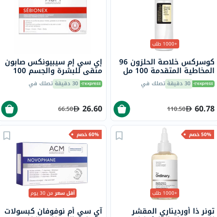
+1000 طلب
كوسركس خلاصة الحلزون 96
إي سي إم سيبيونكس صابون
المخاطية المتقدمة 100 مل
منقي للبشرة والجسم 100
جرام
30 دقيقة
تصلك في
30 دقيقة
تصلك في
26.60
60.78
66.50
110.50
50% خصم
60% خصم
+1000 طلب
أقل سعر
من 30 يوم
تونر ذا أورديناري المقشر
آي سي أم نوفوفان كبسولات