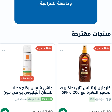
منتجات مقترحة
40% خصم
40% خصم
+800 طلب
كاروتين إينتانس تان بخاخ زيت
واقي شمس بخاخ مضاد
تسمير البشرة مع SPF 6 200
للمعان أنثيليوس يو في مون
مل
400 لاروش بوزيه، عامل
التوصيل
غداً
30 دقيقة
تصلك في
حماية 50 - 75 مل