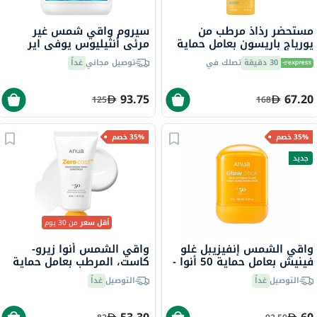
مستحضر رذاذ مرطب من
سيروم واقي شمس غير
يورياج باريسون بعامل حماية
مرئي أنثيليوس يوفي اير
من الشمس 50+، للبشرة
لاروش بوزيه، عامل حماية
30 دقيقة
تصلك في
توصيل مجاني
غداً
الحساسة - 200 مل
50+ - 50 مل
93.75
67.20
125
168
35% خصم
35% خصم
جديد
أقل سعر
من 30 يوم
واقي الشمس إنفيزيبل غلو
واقي الشمس أنوا زيرو-
فينيش بعامل حماية 50 أنوا -
كاست، المرطب بعامل حماية
18 جرام
50 - 50 مل
التوصيل
غداً
التوصيل
غداً