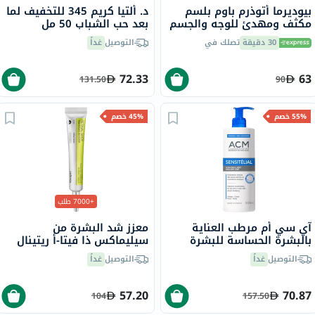
بيوديرما أتوذرم باوم بلسم
د. ألتيا كريم 345 للتخفيف لما
مكثف ومهدئ للوجه والجسم
بعد حب الشباب 50 مل
500 مل
30 دقيقة
تصلك في
التوصيل
غداً
72.33
63
131.50
90
55% خصم
45% خصم
+7000 طلب
آي سي أم مرطب العناية
معزز شد البشرة من
بالبشرة الحساسة للبشرة
سيليماكس ذا فيتا-أ ريتينال
الجافة والمعرضة لحساسية
شوت، 15 مل
التوصيل
غداً
التوصيل
غداً
الجلد 500 مل
57.20
70.87
104
157.50