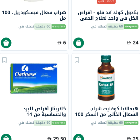
+1000 طلب
بنادول كولد آند فلو - أقراص
شراب سعال فيسكودريل، 100
الكل في واحد لعلاج الحمى
مل
والبرد والإنفلونزا حزمة من 24
60 دقيقة
تصلك في
60 دقيقة
تصلك في
6
24
هيمالايا كوفليت شراب
كلاريناز أقراص للبرد
السعال الخالي من السكر 100
والحساسية من 14
مل
60 دقيقة
تصلك في
60 دقيقة
تصلك في
29.50
25