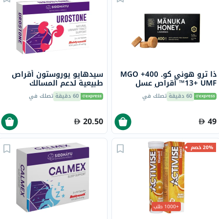
ذا ترو هوني كو. 400+ MGO
سيدهايو يوروستون أقراص
13+ UMF™ أقراص عسل
طبيعية لدعم المسالك
مانوكا 2.8 جرام 8 أقراص
البولية، حزمة من 30
60 دقيقة
تصلك في
60 دقيقة
تصلك في
20.50
49
20% خصم
+1000 طلب