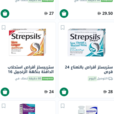
60 دقيقة
تصلك في
60 دقيقة
تصلك في
والعسل، بنكهة المنثول، 10
أكياس
27
29.50
ستربسلز أقراص بالنعناع 24
ستريبسلز أقراص استحلاب
قرص
الدافئة بنكهة الزنجبيل 16
قرص
التوصيل
اليوم
60 دقيقة
تصلك في
24
28