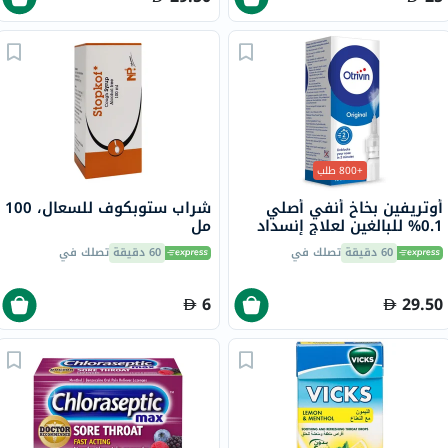
+800 طلب
أوتريفين بخاخ أنفي أصلي
شراب ستوبكوف للسعال، 100
0.1% للبالغين لعلاج إنسداد
مل
الأنف 10 مل
60 دقيقة
تصلك في
60 دقيقة
تصلك في
6
29.50