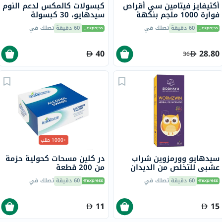
أكتيفايز فيتامين سي أقراص
كبسولات كالمكس لدعم النوم
فوارة 1000 ملجم بنكهة
سيدهايو، 30 كبسولة
البرتقال حزمة من 20
60 دقيقة
تصلك في
60 دقيقة
تصلك في
40
28.80
36
+1000 طلب
سيدهايو وورمزوين شراب
در كلين مسحات كحولية حزمة
عشبي للتخلص من الديدان
من 200 قطعة
بنكهة الفاكهة للأطفال 150
60 دقيقة
تصلك في
60 دقيقة
تصلك في
مل
11
15