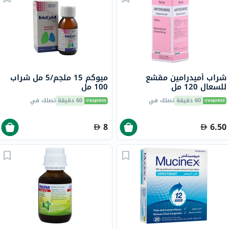
شراب أميدرامين مقشع
ميوكم 15 ملجم/5 مل شراب
للسعال 120 مل
100 مل
60 دقيقة
تصلك في
60 دقيقة
تصلك في
8
6.50