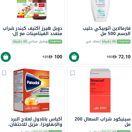
فارمالاين أتوبيكي حليب
دوبل هيرز أكتيف كيندر شراب
الجسم 500 مل
متعدد الفيتامينات مع إل-
ليسين 150 مل
60 دقيقة
تصلك في
توصيل مجاني
60 دقيقة
100
72.10
125
103
+500 طلب
+800 طلب
سينيكود شراب السعال 200
أكياس بانادول لعلاج البرد
مل
والإنفلونزا، مزيل للاحتقان،
بنكهة الليمون الساخن