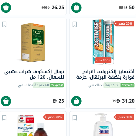
26.25
50
35
82
20% خصم
+800 طلب
أكتيفايز إلكتروليت أقراص
نوبال إكسكوف شراب عشبي
فوارة بنكهة البرتقال، حزمة
للسعال، 120 مل
من 20
60 دقيقة
تصلك في
60 دقيقة
تصلك في
25
31.20
39
30% خصم
20% خصم