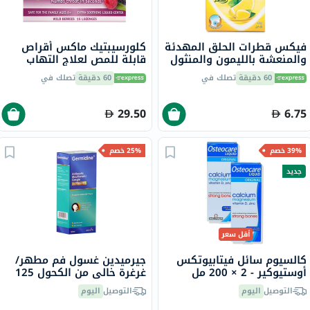
فيكس قطرات الحلق المهدئة
كلورسيبتيك ماكس أقراص
والمنعشة بالليمون والمنثول
قابلة للمص لعلاج التهاب
40 جرام
الحلق بنكهة التوت البري، 15
60 دقيقة
تصلك في
60 دقيقة
تصلك في
قرص
29.50
6.75
39% خصم
25% خصم
جديد
أقل سعر
كالسيوم سائل فيتابيوتكس
جيرميدين غسول فم مطهر/
أوستيوكير - 2 × 200 مل
غرغرة خالي من الكحول 125
مل
التوصيل
اليوم
التوصيل
اليوم