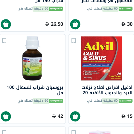
المحمول مع وسادات بخار
شراب 150 مل
برائحة المنثول
60 دقيقة
تصلك في
60 دقيقة
تصلك في
26.50
30
أدفيل أقراص لعلاج نزلات
بروسبان شراب للسعال 100
البرد والجيوب الأنفية 20
مل
قرص
60 دقيقة
تصلك في
60 دقيقة
تصلك في
42
15