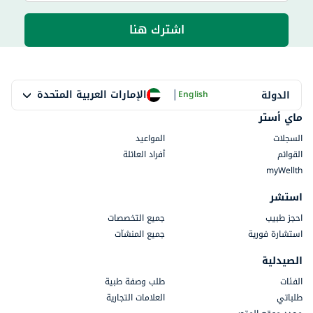
اشترك هنا
|
الإمارات العربية المتحدة
الدولة
English
ماي أستر
السجلات
المواعيد
القوائم
أفراد العائلة
myWellth
استشر
احجز طبيب
جميع التخصصات
استشارة فورية
جميع المنشآت
الصيدلية
الفئات
طلب وصفة طبية
طلباتي
العلامات التجارية