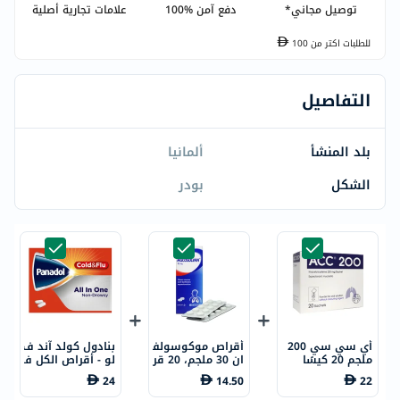
توصيل مجاني*
دفع آمن %100
علامات تجارية أصلية
للطلبات اكتر من
100
التفاصيل
بلد المنشأ
ألمانيا
الشكل
بودر
أي سي سي 200
أقراص موكوسولف
بنادول كولد آند ف
ملجم 20 كيسًا
ان 30 ملجم، 20 قر
لو - أقراص الكل ف
ص
ي واحد لعلاج الحم
24
14.50
22
ى والبرد والإنفلون