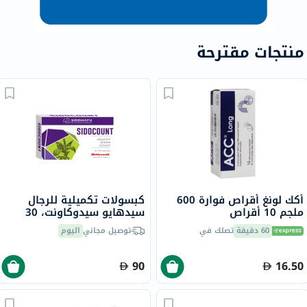
منتجات مقترحة
أكك لونغ أقراص فوارة 600
كبسولات تكميلية للرجال
ملجم 10 أقراص
سيدهايو سيدوكاونت، 30
كبسولة
60 دقيقة
تصلك في
توصيل مجاني
اليوم
90
16.50