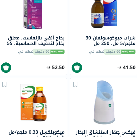
شراب ميوكوسولفان 30
بخاخ أنفي نازلفاست، معلق
ملجم/5 مل، 250 مل
بخاخ لتخفيف الحساسية، 55
مكجم/للجرعة، 120 جرعة
60 دقيقة
تصلك في
60 دقيقة
تصلك في
52.50
41.50
فيكس جهاز استنشاق البخار
ميكوبلكسِل 0.33 ملجم/مل