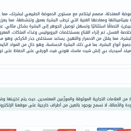
doppelherz
موضة المعتدلة، مصمم ليتناغم مع مستوى الحموضة الطبيعي لبشرتك، مما ي
NMN
ة بفيتاميناتها ومعادنها الغنية التي ترطب البشرة بعمق وتنشطها، مما يعزز 
dessert-
لبيض)، التصاقًا استثنائيًا وتسهل توصيل الجوهر إلى البشرة بشكل مثالي. عن
essence
لاصة العسل، تم إثراء القناع بمستخلصات البروبوليس وغذاء الملكات، المعرو
لبشرة، مما يقلل من الاحمرار والتهيج. يساعد مستخلص جذر الكركم، وهو 
Biochem
ميع أنواع البشرة، بما في ذلك البشرة الحساسة، وهو خالٍ من المواد الكيمي
SVR
ب ميلد أسيديك بي إتش شيت ماسك هوني فيت الورقي على الحفاظ على توازن
skinceuticals
feel
true-
honey
الصحة
والمكملات
ة من العلامات التجارية الموثوقة والموزّعين المعتمدين. حيث يتم تخزينها و
أساسيات
ودة والأصالة، لا نسمح بوجود بائعين من أطراف خارجية على موقعنا الإلكترون
العناية
الصحية
باقة