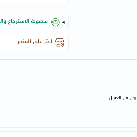
century
accu-
chek
سهولة الاسترجاع والإ
activise
acuvue
اعثر على المتجر
annemarie-
borlind
webber-
naturals
aveeno
freestylelibre
cetaphil
CHalpha
cerave
dralthea
mustela
celimax