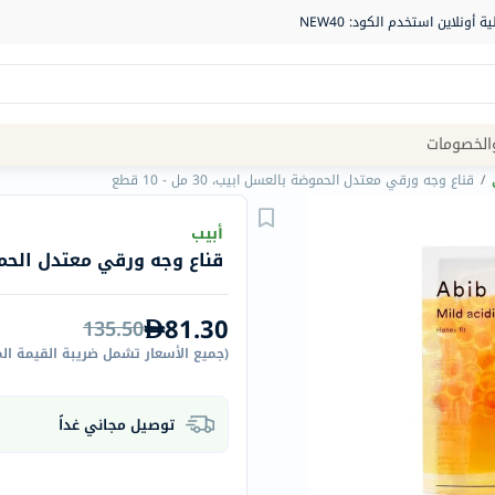
Site
الخصومات
Navigation
/
قناع وجه ورقي معتدل الحموضة بالعسل ابيب، 30 مل - 10 قطع
الصيدلية
أبيب
قناع وجه ورقي معتدل الحموضة بالع
الماركات
NDL
81.30
135.50
Humantara
(
جميع الأسعار تشمل ضريبة القيمة ال
carroten
betadine
توصيل مجاني غداً
La
Roche
Posay