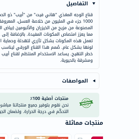
التفاصيل
قناع الوجه المغذي "هاني فيت" من "أبيب" ذو الح
1000 جزء في المليون من خلاصة العسل، المعروف
المصنوعة من مزيج من الخيزران والألبومين (بياض ا
مما يعزز امتصاص المكونات المفيدة. بالإضافة إلى خ
تعمل هذه المكونات بشكل تآزري لتهدئة وحماية ا
لونها بشكل عام. صُمم هذا القناع الورقي ليناسب ج
خطر التهيج. يساعد الاستخدام المنتظم لقناع أبي
ومشرقة بالحيوية.
المواصفات
منتجات أصلية 100٪
نحن نقوم بتوفير جميع منتجاتنا مباشر
التحكّم في درجة الحرارة. ولضمان الج
منتجات مماثلة