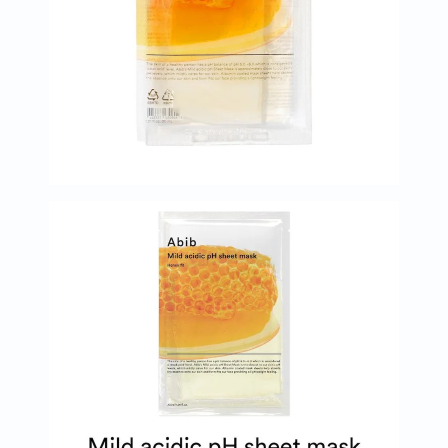
العظام
والمفاصل
المخ
والذاكرة
صحة
القلب
دعم
مرضى
السكري
دعم
الكلى
والمسالك
البولية
دعم
الكبد
صحة