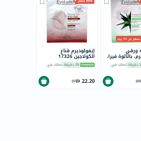
40% خصم
 سعر
من 30 يوم
ه ورقي
إيفولوديرم قناع
م، بالألوة فيرا،
الكولاجين 17326
يقة
تصلك في
30 دقيقة
تصلك في
22.20
37
29