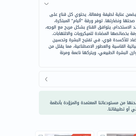
ضمن عناية لطيفة وفعالة. يحتوي كل قناع على
صحتها ونضارتها. توفر ورقة "ألبام" المبتكرة،
د الاستخدام، يتوافق القناع بشكل مريح مع الوجه،
فة بخصائصها المضادة للميكروبات والالتهابات.
مضاد للأكسدة قوي، في تفتيح البشرة وتحسين
ائية القاسية والعطور الاصطناعية، مما يقلل من
 البشرة الطبيعي، ويتركها ناعمة ومرنة
شحنها من مستودعاتنا المعتمدة والمزوّدة بأنظمة
ي أو تطبيقاتنا.