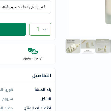
eucerin
vitabiotics
bioderma
vichy
1
now
acm
dymatize
isdin
priorin
توصيل موثوق
medicube
country-
التفاصيل
life
blueberry-
بلد المنشأ
كوريا ال
naturals
bepanthen
الشكل
سيروم
21st-
اختصاصات المنتج
مضاد لل