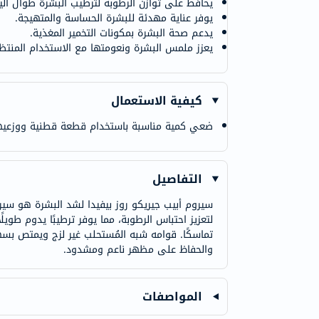
يحافظ على توازن الرطوبة لترطيب البشرة طوال الي
يوفر عناية مهدئة للبشرة الحساسة والمتهيجة.
يدعم صحة البشرة بمكونات التخمير المغذية.
يعزز ملمس البشرة ونعومتها مع الاستخدام المنتظ
كيفية الاستعمال
ضعي كمية مناسبة باستخدام قطعة قطنية ووزعيه
التفاصيل
سيروم أبيب جيريكو روز بيفيدا لشد البشرة هو سي
لتعزيز احتباس الرطوبة، مما يوفر ترطيبًا يدوم طويلً
تماسكًا. قوامه شبه المُستحلب غير لزج ويمتص بسه
والحفاظ على مظهر ناعم ومشدود.
المواصفات