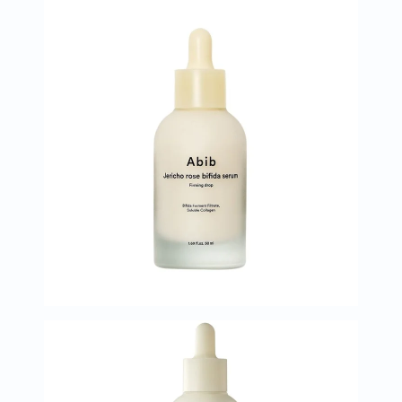
العظام
والمفاصل
المخ
والذاكرة
صحة
القلب
دعم
مرضى
السكري
دعم
الكلى
والمسالك
البولية
دعم
الكبد
صحة