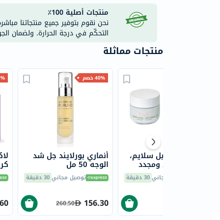
منتجات أصلية 100٪
نحن نقوم بتوفير جميع منتجاتنا مباشر
التحكّم في درجة الحرارة. ولضمان الج
منتجات مماثلة
35% خصم
40% خصم
40% 
كريم روير سنيل سلايم،
أنماري بورلايند جل شد
لاك
مضاد للتجاعيد ومجدد
الوجه 50 مل
كري
للوجه، 50 مل
الو
توصيل مجاني
30 دقيقة
توصيل مجاني
30 دقيقة
50 مل
.60
156.30
163.80
260.50
252