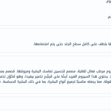
وم.
doppelherz
NMN
م.
dessert-
essence
Biochem
SVR
ا بلطف على كامل سطح الجلد حتى يتم امتصاصها.
skinceuticals
feel
true-
honey
روم مرطب فعال للغاية، مصمم لتحسين تماسك البشرة ومرونتها. مُصمم بمست
الصحة
ا. يحتوي هذا السيروم الفريد أيضًا على مُرشِّح تخمير بيفيدا، وهو مُكوِّن تخ
والمكملات
ولة، مما يجعله مناسبًا لجميع أنواع البشرة، بما في ذلك البشرة الحساسة.
أساسيات
العناية
الصحية
باقة