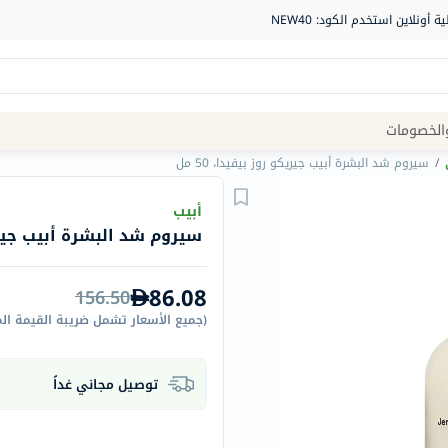
Site
الخصومات
Navigation
/
سيروم شد البشرة أبيب جيريكو روز بيفيدا، 50 مل
الصيدلية
أبيب
سيروم شد البشرة أبيب جيريكو 
الماركات
NDL
86.08
156.50
Humantara
(
جميع الأسعار تشمل ضريبة القيمة ال
carroten
betadine
توصيل مجاني غداً
La
Roche
Posay