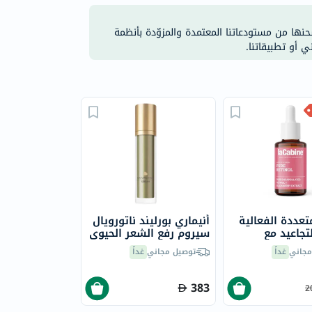
شحنها من مستودعاتنا المعتمدة والمزوّدة بأنظمة
ي أو تطبيقاتنا.
تعددة الفعالية
أنيماري بورليند ناتورويال
تجاعيد مع
سيروم رفع الشعر الحيوي
ل النقي في مصل
50 مل
مجاني
غداً
توصيل مجاني
غداً
ون البشرة أمبولة
383
2