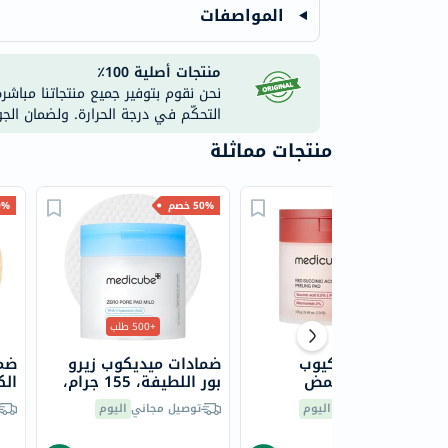
المواصفات
منتجات أصلية 100٪
نحن نقوم بتوفير جميع منتجاتنا مباشر
التحكّم في درجة الحرارة. ولضمان الج
منتجات مماثلة
50% خصم
50% خصم
50% 
+500 طلب
ضمادات ميديكيوب
ضمادات ميديكوب زيرو
ضم
للتقشير مع حمض
بور اللطيفة، 155 جرام،
السكسينيك الأحمر 155
70 ضمادة
مل، 70 
توصيل مجاني
اليوم
توصيل مجاني
اليوم
جرام، 70 قطعة