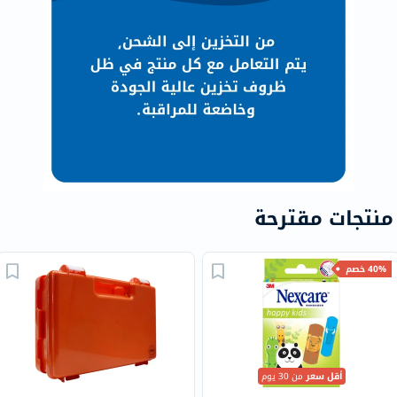
منتجات مقترحة
40% خصم
أقل سعر
من 30 يوم