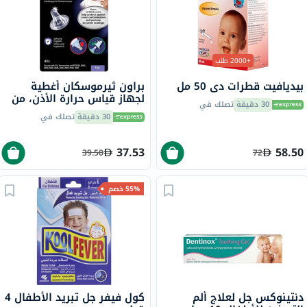
+2000 طلب
بيديافيت قطرات دي 50 مل
براون ثيرموسكان أغطية
لجهاز قياس حرارة الأذن، من
30 دقيقة
تصلك في
40
30 دقيقة
تصلك في
37.53
58.50
39.50
72
55% خصم
دنتينوكس جل لعلاج ألم
كول فيفر جل تبريد الأطفال 4