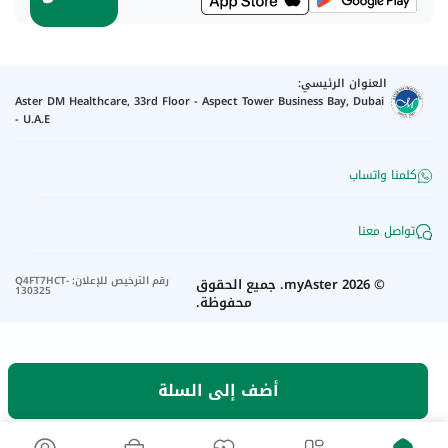
العنوان الرئيسي:
Aster DM Healthcare, 33rd Floor - Aspect Tower Business Bay, Dubai
- U.A.E
كلمنا واتساب
تواصل معنا
رقم الترخيص للإعلان
:
Q4FT7HCT-
©
2026
myAster.
جميع الحقوق
130325
محفوظة.
أضف إلى السلة