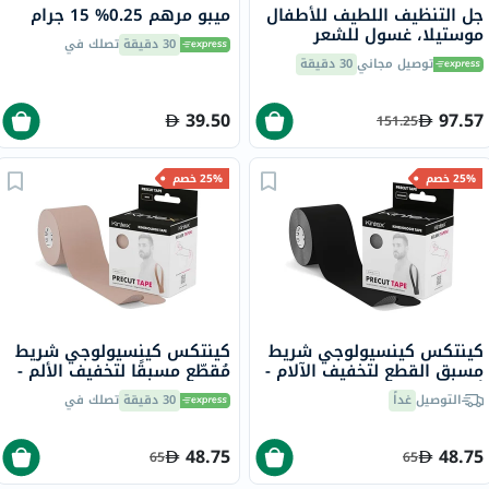
جل التنظيف اللطيف للأطفال
ميبو مرهم 0.25% 15 جرام
موستيلا، غسول للشعر
30 دقيقة
تصلك في
والجسم - 500 مل × 2
توصيل مجاني
30 دقيقة
39.50
97.57
151.25
25% خصم
25% خصم
كينتكس كينسيولوجي شريط
كينتكس كينسيولوجي شريط
مسبق القطع لتخفيف الآلام -
مُقطّع مسبقًا لتخفيف الألم -
أسود 25 سم حزمة من 20
لون بيج 25 سم حزمة من 20
التوصيل
غداً
30 دقيقة
تصلك في
48.75
48.75
65
65