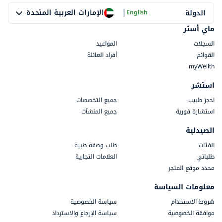
|
الإمارات العربية المتحدة
الدولة
English
ماي أستر
السجلات
المواعيد
القوائم
أفراد العائلة
myWellth
استشر
احجز طبيب
جميع التخصصات
استشارة فورية
جميع المنشآت
الصيدلية
الفئات
طلب وصفة طبية
طلباتي
العلامات التجارية
محدد موقع المتجر
معلومات السياسة
شروط الاستخدام
سياسة الخصوصية
موافقة الخصوصية
سياسة الإرجاع والاسترداد