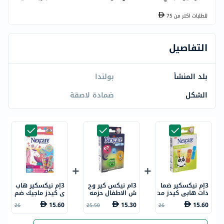
للطلبات اكتر من
75
التفاصيل
بلد المنشأ
بولندا
الشكل
ضمادة لاصقة
3إم نيكسكير ضما
3ام نيكس كير وح
3إم نيكسكير هاب
دات هابي كيدز مت
ش الاطفال حزمه
ي كيدز ماجيك ضم
نوعة ورائعة 20 ق
من 20
ادات متنوعة، 20
15.60
15.30
15.60
26
25.50
26
طعة
قطعة