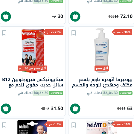
30 دقيقة
تصلك في
30 دقيقة
تصلك في
30
72.10
103
30% خصم
25% خصم
أقل سعر
أقل سعر
من 30 يوم
بيوديرما أتوذرم باوم بلسم
فيتابيوتيكس فيروجلوبين B12
مكثف ومهدئ للوجه والجسم
سائل حديد، مقوي للدم مع
500 مل
المعادن وفيتامينات B المركب
30 دقيقة
تصلك في
30 دقيقة
تصلك في
200 مل
31.50
63
42
90
19% خصم
5% خصم