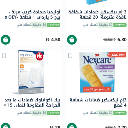
3 إم نيكسكير ضمادات شفافة
أوليمبا ضمادة كريب مرنة -
نافذة متنوعة، 20 قطعة
بيج 5 ياردات 1 قطعة s OEY-
111-4
30 دقيقة
تصلك في
30 دقيقة
تصلك في
4.50
6.30
10.50
40% خصم
أقل سعر
من 30 يوم
3إم نيكسكير ضمادات شفافة
بيك أكوابلوك ضمادات ما بعد
4 قطع
الجراحة المقاومة للماء، 15 ×
10 سم، 5 ضمادات
30 دقيقة
تصلك في
30 دقيقة
تصلك في
29
2.70
4.50