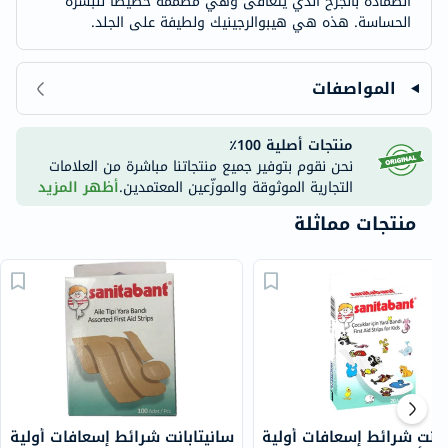
الضمادة بالجرح الذي يتعافى وهي مصممة خصيصًا للبشرة
الحساسة. هذه هي هيبوالرجينيك ولطيفة على الجلد.
المواصفات
منتجات أصلية 100٪
نحن نقوم بتوفير جميع منتجاتنا مباشرة من العلامات
التجارية الموثوقة والموزّعين المعتمدين.
أظهر المزيد
منتجات مماثلة
بانت شرائط إسعافات أولية
سانيتابانت شرائط إسعافات أولية