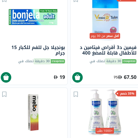
أقل سعر
من 30 يوم
فيمين د3 أقراص فيتامين د
بونجيلا جل للفم للكبار 15
للأطفال قابلة للمضغ 400
جرام
وحدة دولية بنكهة التوت،
30 دقيقة
تصلك في
30 دقيقة
تصلك في
حزمة من 60
19
67.50
75
35% خصم
+1000 طلب