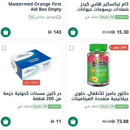
3ام نيكسكير هابي كيدز
Mastermed Orange First
ضمادات برسومات حيوانات
Aid Box Empty
متنوعة، 20
30 دقيقة
تصلك في
توصيل مجاني
غداً
143
15.30
25.50
25% خصم
+1000 طلب
دكتور جاميز للأطفال، حلوى
در كلين مسحات كحولية حزمة
جيلاتينية متعددة الفيتامينات
من 200 قطعة
خالية من السكر لنمو وتطور
30 دقيقة
تصلك في
30 دقيقة
تصلك في
صحي، بنكهة البرتقال، حزمة
من 60
11
73.88
98.50