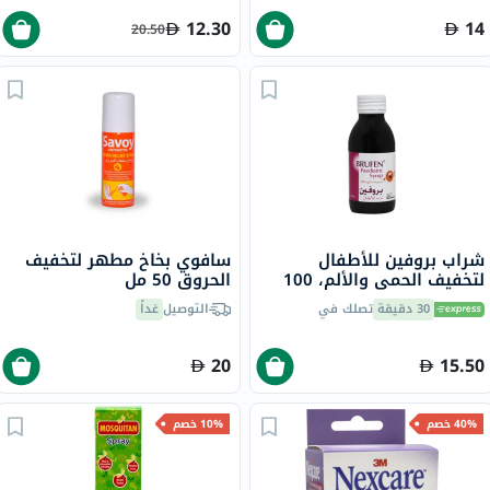
12.30
14
20.50
شراب بروفين للأطفال
سافوي بخاخ مطهر لتخفيف
لتخفيف الحمى والألم، 100
الحروق 50 مل
مل
30 دقيقة
تصلك في
التوصيل
غداً
20
15.50
40% خصم
10% خصم