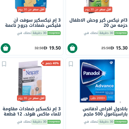
أقل سعر
من 30 يوم
أقل سعر
من 30 يوم
3ام نيكس كير وحش الاطفال
3 إم نيكسكير سوفت أن
حزمه من 20
فليكس ضمادات جروح ناعمة
ومرنة متنوعة، 50 قطعة
30 دقيقة
تصلك في
30 دقيقة
تصلك في
19.50
15.30
32.50
25.50
40% خصم
+2000 طلب
أقل سعر
من 30 يوم
بانادول أقراص أدفانس
3 إم نكسكير ضمادات مقاومة
باراسيتامول 500 ملجم
للماء ماكس هولد، 12 قطعة
لتخفيف الحمى والألم، 24
30 دقيقة
تصلك في
30 دقيقة
تصلك في
قرص