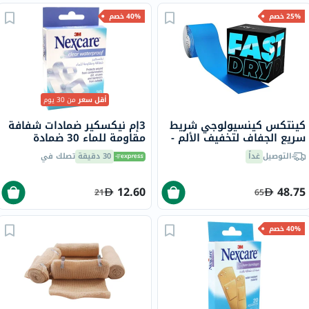
25% خصم
40% خصم
أقل سعر
من 30 يوم
كينتكس كينسيولوجي شريط
3إم نيكسكير ضمادات شفافة
سريع الجفاف لتخفيف الألم -
مقاومة للماء 30 ضمادة
لون أزرق، مقاس - 5 * 500
التوصيل
غداً
30 دقيقة
تصلك في
سم
12.60
48.75
21
65
40% خصم