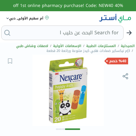
40% off 1st online pharmacy purchase! Code: NEW40
أم سقيم الأولى, دبي
Search for
البحث عن حليب الأطفال
الصيدلية
/
المستلزمات الطبية
/
الإسعافات الأولية
/
لاصقات وشاش طبي
/
3إم نيكسكير ضمادات هابي كيدز متنوعة ورائعة 20 قطعة
%40 خصم