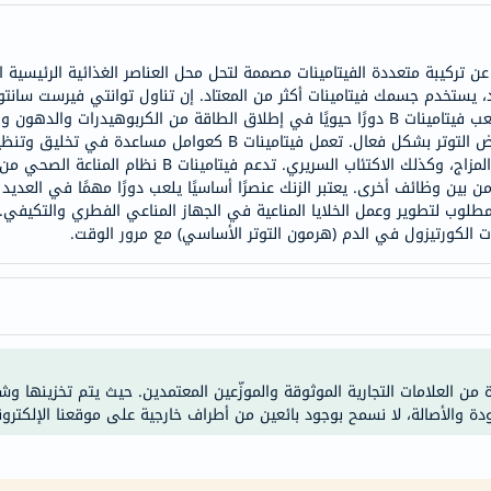
خسارة
الوزن
فحص
ري ستريس B مع الزنك عبارة عن تركيبة متعددة الفيتامينات مصممة لتحل محل العناصر الغذائية 
صحي
روتيني
على نظام عصبي صحي يسمح للجسم بمحاربة أعراض التوتر بشكل فعال. تعمل
باقة
كل من هذه الناقلات العصبية متورطة في تنظيم المزاج، وكذلك ا
القلب
 بين وظائف أخرى. يعتبر الزنك عنصرًا أساسيًا يلعب دورًا مهمًا في العدي
مطلوب لتطوير وعمل الخلايا المناعية في الجهاز المناعي الفطري والتكيفي. يل
الصحي
الكورتيزول في الدم (هرمون التوتر الأساسي) مع مرور الوقت.
Original
IV
اختبار
التحسس
الغذائي
ة من العلامات التجارية الموثوقة والموزّعين المعتمدين. حيث يتم تخزينها و
الحالة
ودة والأصالة، لا نسمح بوجود بائعين من أطراف خارجية على موقعنا الإلكترون
الصحية
البشرة
والشعر