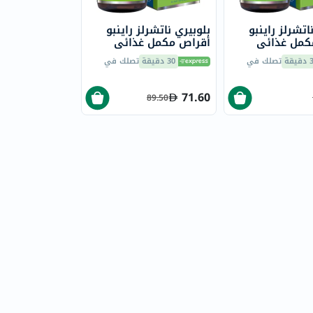
اتشرلز راينبو
بلوبيري ناتشرلز راينبو
كمل غذائي
أقراص مكمل غذائي
فيتامينات
متعدد الفيتامينات
يقة
تصلك في
30 دقيقة
تصلك في
 للبالغين، حزمة
والمعادن للبالغين، حزمة
من 30
71.60
89.50