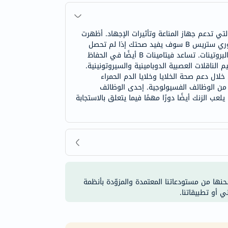
الرئيسية التي تدعم جهاز المناعة وتأثيرات الإجهاد. أظهرت
الدراسات أنه خلال فترات الإجهاد البدني غير المعتاد، يستخدم جسمك فيتامينات أكثر من المعتاد. إن تناول توانتي فيرست سانتوري ستريس B سوف يفيد صحتك إذا لم تحصل
على ما يكفي من فيتامينات B من مصادر أخرى. تلعب فيتامينات B دورًا حيويًا في إطلاق الطاقة من الكربوهيدرات والدهون والبروتينات. تساعد فيتامينات B أيضًا في الحفاظ
 فيتامينات B كعوامل مساعدة في تخليق وتنظيم الناقلات العصبية الدوبامينية والسيروتونينية.
لاكتئاب السريري. تدعم فيتامينات B نظام المناعة الصحي من خلال دعم صحة الخلايا وخلايا الدم الحمراء
د من الوظائف الفسيولوجية. إحدى الوظائف
عب الزنك أيضًا دورًا مهمًا فيما يتعلق بالاستجابة
شحنها من مستودعاتنا المعتمدة والمزوّدة بأنظمة
ي أو تطبيقاتنا.