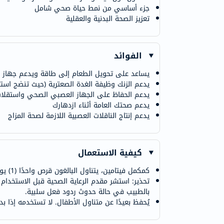
جزء أساسي من نمط حياة صحي شامل
تعزيز الصحة البدنية والعقلية
الفوائد
يساعد على تحويل الطعام إلى طاقة ويدعم جهاز ال
يدعم الزنك وظيفة الغدة الصعترية (حيث تنضج استجابات
يدعم الحفاظ على الجهاز العصبي الصحي واستقلاب
يدعم صحتك العامة أثناء ازدهارك
يدعم إنتاج الناقلات العصبية اللازمة لصحة المزاج
كيفية الاستعمال
كمكمل فيتامين، يتناول البالغون قرص واحدًا (1) يوميًا مع أي وجبة أو حسب توجيهات مقدم الرعاية الصحية. لا تتجاوز الجرعة الموصى بها. قد تختلف النتائج الفردية.
تحذير: استشر مقدم الرعاية الصحية قبل الاستخدام
بالطبيب في حالة حدوث ردود فعل سلبية.
يُحفظ بعيدًا عن متناول الأطفال. لا تستخدمه إذا بد