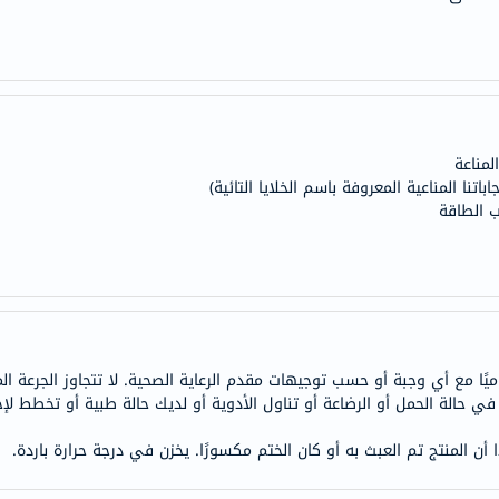
doppelherz
NMN
dessert-
essence
Biochem
مناعة
SVR
نا المناعية المعروفة باسم الخلايا التائية)
skinceuticals
 الطاقة
feel
true-
honey
الصحة
والمكملات
أساسيات
 في حالة الحمل أو الرضاعة أو تناول الأدوية أو لديك حالة طبية أو تخطط 
العناية
الصحية
ا أن المنتج تم العبث به أو كان الختم مكسورًا. يخزن في درجة حرارة باردة.
باقة