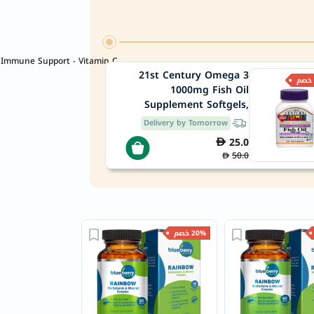
Immune Support - Vitamin C
21st Century Omega 3
1000mg Fish Oil
Supplement Softgels,
Pack of 30's
Delivery by Tomorrow
25.0
50.0
20% خصم