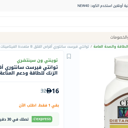
Site
الخصومات
Navigation
لطاقة والصحة العامة
/
توانتي فيرست سانتوري أقراص القلق B متعددة الفيتامينات مع الزنك للطاقة ودعم المناعة حزمة من 30
الصيدلية
توينتي ون سينتشري
الماركات
الزنك للطاقة ودعم المناعة ح
NDL
Humantara
16
32
carroten
betadine
بقي 1 فقط، اطلب الآن
La
Roche
تصلك في 30 دقيقة
Posay