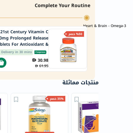
Complete Your Routine
Heart & Brain - Omega-3
21st Century Vitamin C
%50 خصم
0mg Prolonged Release
blets For Antioxidant &
mmunity Support, Pack
Delivery in 30 mins
of 110's
30.98
61.95
منتجات مماثلة
35% خصم