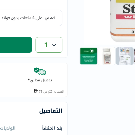
eucerin
vitabiotics
bioderma
vichy
now
1
acm
dymatize
isdin
priorin
medicube
توصيل مجاني*
country-
للطلبات اكتر من
75
life
blueberry-
التفاصيل
naturals
bepanthen
21st-
بلد المنشأ
الولايات