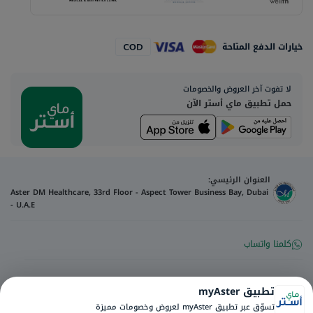
خيارات الدفع المتاحة
لا تفوت آخر العروض والخصومات
حمل تطبيق ماي أستر الآن
العنوان الرئيسي:
Aster DM Healthcare, 33rd Floor - Aspect Tower Business Bay, Dubai
- U.A.E
كلمنا واتساب
تواصل معنا
تطبيق myAster
تسوّق عبر تطبيق myAster لعروض وخصومات مميزة