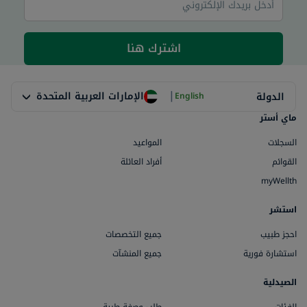
اشترك هنا
|
الإمارات العربية المتحدة
الدولة
English
ماي أستر
السجلات
المواعيد
القوائم
أفراد العائلة
myWellth
استشر
احجز طبيب
جميع التخصصات
استشارة فورية
جميع المنشآت
الصيدلية