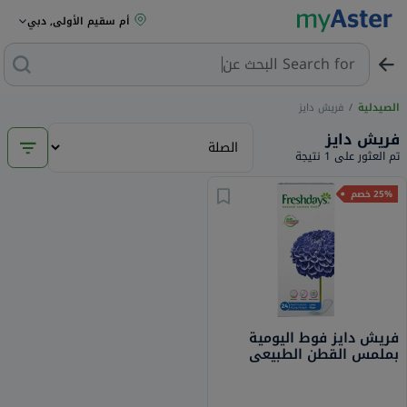
أم سقيم الأولى, دبي
Search for
البحث عن م
الصيدلية
/
فريش دايز
فريش دايز
تم العثور على 1 نتيجة
25% خصم
فريش دايز فوط اليومية
بملمس القطن الطبيعي
طويلة معطرة حزمة من 24
قطعة