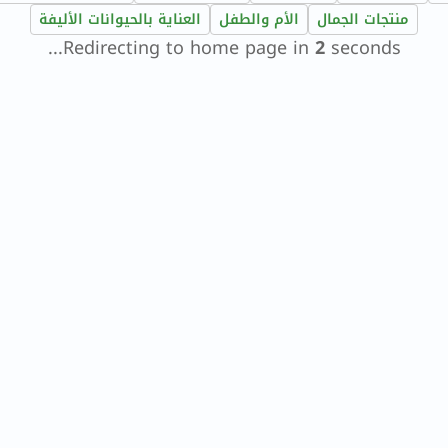
vitabiotics
منتجات الجمال
الأم والطفل
العناية بالحيوانات الأليفة
bioderma
Redirecting to home page in
1
seconds...
vichy
now
acm
dymatize
isdin
priorin
medicube
country-
life
blueberry-
naturals
bepanthen
21st-
century
accu-