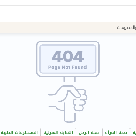
Site
الخصومات
Navigation
الصيدلية
الماركات
NDL
Humantara
carroten
betadine
La
Roche
Posay
eucerin
ة
صحة المرأة
صحة الرجل
العناية المنزلية
المستلزمات الطبية