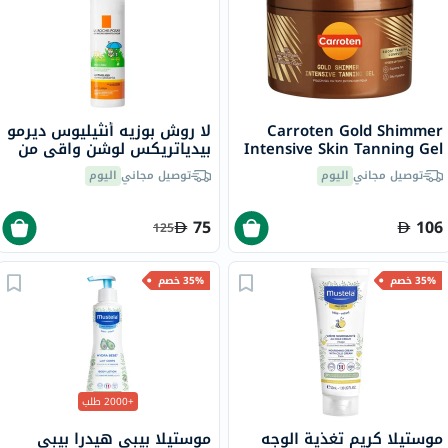
Carroten Gold Shimmer
لا روش بوزيه أنثيليوس ديرمو
Intensive Skin Tanning Gel
بيدياتريكس لوشن واقي من
150ml
الشمس للأطفال بعامل حماية
توصيل مجاني
اليوم
توصيل مجاني
اليوم
من الشمس 50+ 50 مل
75
106
125
35% خصم
35% خصم
+2000 طلب
موستيلا كريم تغذية الوجه
موستيلا بيبي هيدرا بيبي