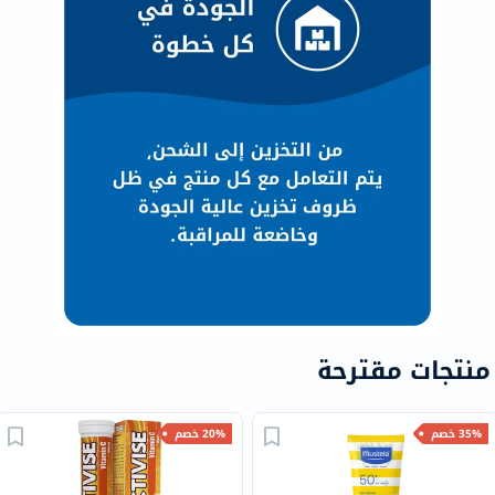
منتجات مقترحة
35% خصم
20% خصم