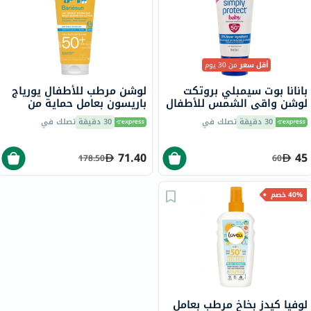
أقل سعر
من 30 يوم
بانانا بوت سيمبلي بروتكت
لوشن مرطب للأطفال يورياج
لوشن واقي الشمس للأطفال
باريسون بعامل حماية من
50+، 90 مل
الشمس 50+ - 100 مل
30 دقيقة
تصلك في
30 دقيقة
تصلك في
71.40
45
178.50
60
40% خصم
لوفيا كيدز بخاخ مرطب بعامل