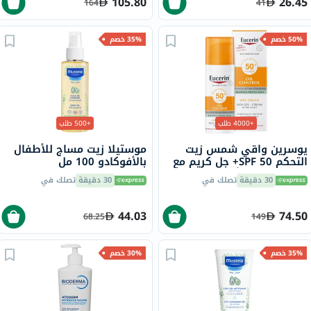
105.80
26.45
164
41
50% خصم
35% خصم
+4000 طلب
+500 طلب
يوسرين واقي شمس زيت
موستيلا زيت مساج للأطفال
التحكم SPF 50+ جل كريم مع
بالأفوكادو 100 مل
لمسة جافة وتأثير مضاد
30 دقيقة
تصلك في
30 دقيقة
تصلك في
لللمعان للبشرة المعرضة
للشوائب 50 مل
44.03
74.50
68.25
149
35% خصم
30% خصم