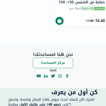
حماية من الشمس 50+، 150
مل
30 دقيقة
تصلك في
74.40
124
نحن هنا لمساعدتك!
مركز المساعدة
تابعنا
كن أول من يعرف
اشترك الآن لتصلك أحدث عروض باقات الجمال والصحة، واحصل
مباشرةً*!
على
خصم 40٪ على طلبك الأول