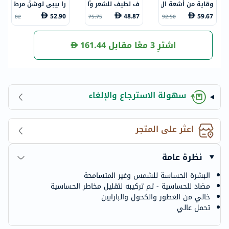
وقاية من أشعة ال
ف لطيف للشعر وا
را بيبي لوشن مرط
شمس للوجه بعام
لجسم للأطفال 50
ب للجسم 300 مل
52.90
48.87
59.67
82
75.75
92.50
ل حماية +50 للأط
0 مل
فال مقاوم للماء 4
0 مل
اشترِ 3 معًا مقابل
161.44
سهولة الاسترجاع والإلغاء
اعثر على المتجر
نظرة عامة
البشرة الحساسة للشمس وغير المتسامحة
مضاد للحساسية - تم تركيبه لتقليل مخاطر الحساسية
خالي من العطور والكحول والبارابين
تحمل عالي