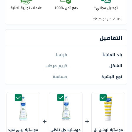
توصيل مجاني*
دفع آمن %100
علامات تجارية أصلية
للطلبات اكتر من
75
التفاصيل
بلد المنشأ
فرنسا
الشكل
كريم مرطب
نوع البشرة
حساسة
موستيلا لوشن لل
موستيلا جل تنظي
موستيلا بيبي هيد