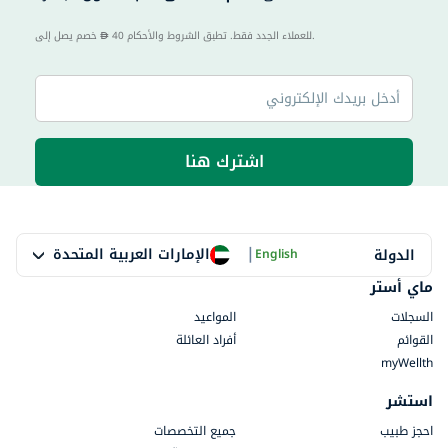
40 للعملاء الجدد فقط. تطبق الشروط والأحكام.
خصم يصل إلى
اشترك هنا
|
الإمارات العربية المتحدة
الدولة
English
ماي أستر
السجلات
المواعيد
القوائم
أفراد العائلة
myWellth
استشر
احجز طبيب
جميع التخصصات