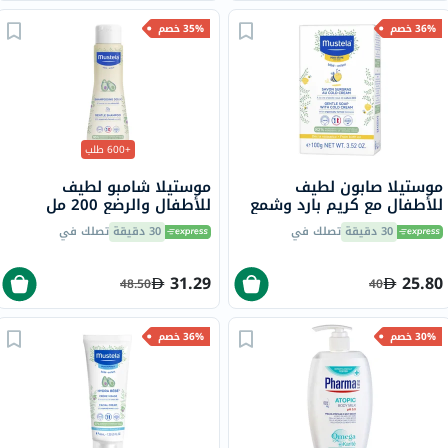
36% خصم
35% خصم
+600 طلب
موستيلا صابون لطيف
موستيلا شامبو لطيف
للأطفال مع كريم بارد وشمع
للأطفال والرضع 200 مل
العسل للبشرة الجافة 100
30 دقيقة
تصلك في
30 دقيقة
تصلك في
جرام
31.29
25.80
48.50
40
30% خصم
36% خصم