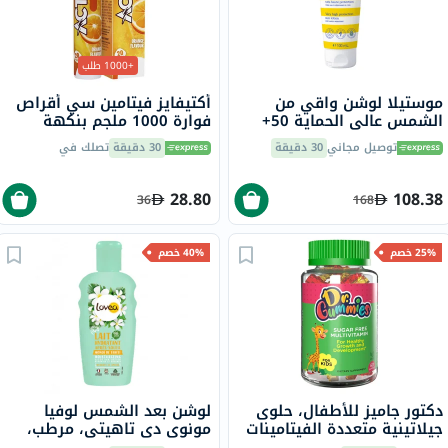
+1000 طلب
موستيلا لوشن واقي من
أكتيفايز فيتامين سي أقراص
الشمس عالي الحماية 50+
فوارة 1000 ملجم بنكهة
للوجه والجسم، مقاوم للماء،
البرتقال حزمة من 20
توصيل مجاني
30 دقيقة
30 دقيقة
تصلك في
100 مل
28.80
108.38
36
168
25% خصم
40% خصم
دكتور جاميز للأطفال، حلوى
لوشن بعد الشمس لوفيا
جيلاتينية متعددة الفيتامينات
مونوى دي تاهيتي، مرطب،
خالية من السكر لنمو وتطور
150مل.