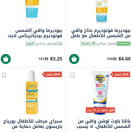
بيوديرما فوتوديرم بخاخ واقي
بيوديرما واقي الشمس
من الشمس للأطفال مع عامل
فوتوديرم بيدياتريكس لايت
حماية 50+، 200 مل
أس بي أف 50+ 200 مل
توصيل مجاني
30 دقيقة
توصيل مجاني
اليوم
83.25
84.60
185
188
25% خصم
60% خصم
أقل سعر
من 30 يوم
بانانا باوت لوشن واقي من
سبراي مرطب للأطفال يورياج
الشمس للأطفال، لا يسبب
باريسون بعامل حماية من
الدموع، بقاعدة معدنية، بعامل
الشمس 50+، للبشرة