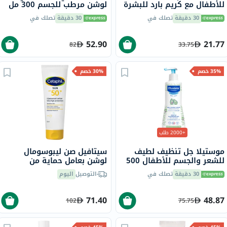
للأطفال مع كريم بارد للبشرة
لوشن مرطب للجسم 300 مل
الجافة 40 مل
30 دقيقة
تصلك في
30 دقيقة
تصلك في
52.90
21.77
82
33.75
35% خصم
30% خصم
+2000 طلب
موستيلا جل تنظيف لطيف
سيتافيل صن ليبوسومال
للشعر والجسم للأطفال 500
لوشن بعامل حماية من
مل
الشمس 50+ مرطب للوجه
30 دقيقة
تصلك في
التوصيل
اليوم
والجسم للبشرة الحساسة،
بدون رائحة، 50 مل
71.40
48.87
102
75.75