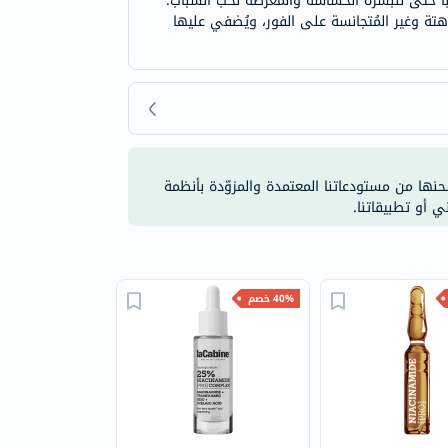
مثل البانثينول، ومستخلص الطحالب المرجانية، وفيتامين ب12، مما يجعله مناسبًا حتى للبشرة الحساسة والمُعرّضة لحب الشباب.
اهتة وغير المُتجانسة على الفور، ويُضفي عليها
شحنها من مستودعاتنا المعتمدة والمزوّدة بأنظمة
ي أو تطبيقاتنا.
40% خصم