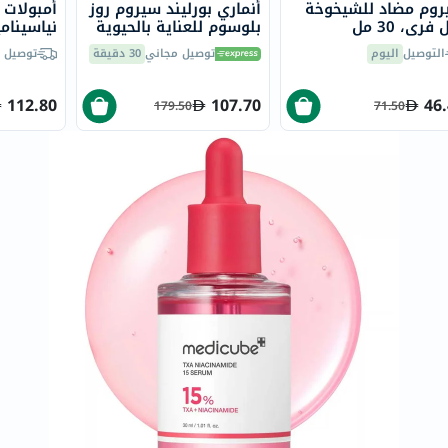
وم مضاد للشيخوخة
أنماري بورليند سيروم روز
أمبولات ل
العظام
فري، 30 مل
بلوسوم للعناية بالحيوية
50 مل
هيالورو
والمفاصل
التوصيل
اليوم
توصيل مجاني
30 دقيقة
توصيل 
للوجه، 2 مل، 10 قطع
المخ
والذاكرة
112.80
107.70
46
179.50
71.50
صحة
القلب
دعم
مرضى
السكري
دعم
الكلى
والمسالك
البولية
دعم
الكبد
صحة