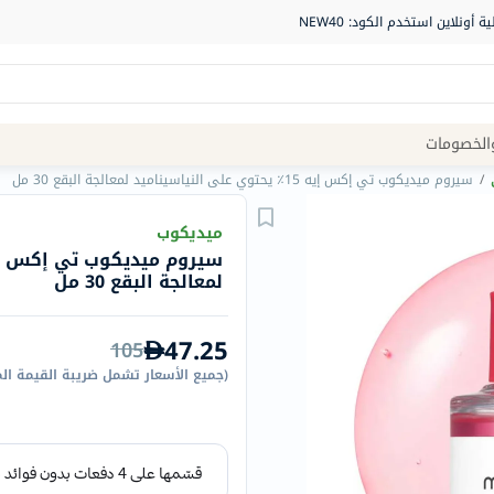
Site
الخصومات
Navigation
/
سيروم ميديكوب تي إكس إيه 15٪ يحتوي على النياسيناميد لمعالجة البقع 30 مل
الصيدلية
ميديكوب
الماركات
لمعالجة البقع 30 مل
NDL
Humantara
47.25
105
carroten
(
جميع الأسعار تشمل ضريبة القيمة ال
betadine
La
Roche
Posay