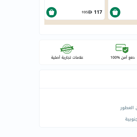
117
195
دفع آمن %100
علامات تجارية أصلية
 العطور
جنوبية