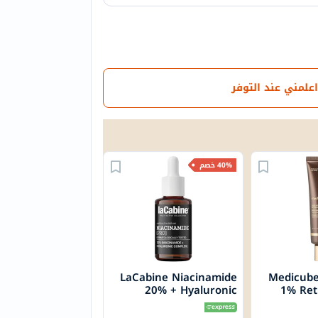
اعلمني عند التوفر
40% خصم
LaCabine Niacinamide
Medicube
20% + Hyaluronic
1% Ret
Complex Pro Serum
Intens
30ml
Fac