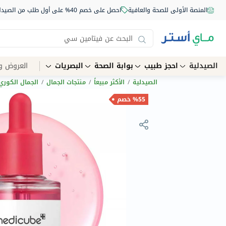
المنصة الأولى للصحة والعافية
احصل على خصم 40% على أول طلب من الصيدلية أونلاين استخدم الكود: NEW40
الصيدلية
احجز طبيب
بوابة الصحة
البصريات
العروض و
الصيدلية
/
الأكثر مبيعاً
/
منتجات الجمال
/
الجمال الكوري
%55 خصم