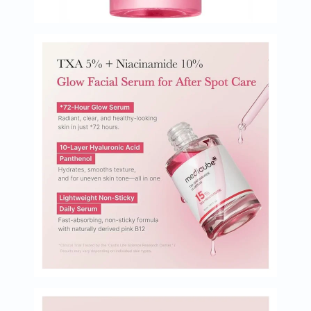
البروستاتا
الفيتامينات
مالتي
فيتامين
فيتامين
أ
فيتامين
ب
فيتامين
ج
فيتامين
د
فيتامين
هـ
المعادن
المغنيسيوم
الحديد