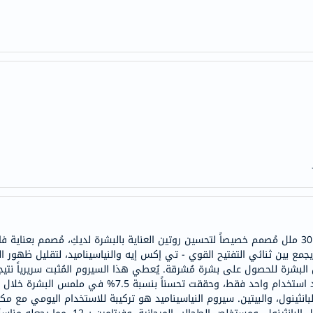
doppelherz
NMN
dessert-
essence
Biochem
SVR
skinceuticals
feel
true-
honey
الصحة
والمكملات
سيروم ميديكيوب 15% تي إكس إيه + نياسيناميد 30 ملل مُصمم خصيصاً لتحسين روتين العناية بالبشرة لديك
أساسيات
. يجمع بين ثنائي التفتيح القوي - تي إكس إيه والنياسيناميد، لتقليل ظهور 
العناية
 البشرة للحصول على بشرة مُشرقة. يُعطي هذا السيروم المُثبت سريرياً نتيج
الصحية
انثينول، والبيتين. سيروم النياسيناميد هو تركيبة للاستخدام اليومي مع مكو
باقة