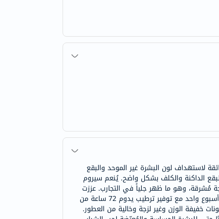
ِ، مُصمم بعناية فائقة لاستهداف لون البشرة غير الموحد والبقع
البقع الداكنة والكلف بشكل واضح. يُنعم سيروم
ة مُشرقة، وهو ما ظهر جلياً في التجارب. عززت
التركيبة إشراقة البشرة بنسبة تصل إلى 15.6% بعد استخدام واحد فقط، وحققت تحسناً بنسبة 7.5% في ملمس البشرة خلال أسبوع واحد مع توفير ترطيب يدوم 72 ساعة من
نات خفيفة الوزن وغير لزجة وخالية من العطور.