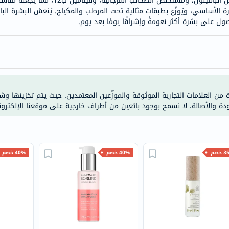
هذا السيروم مُدعّم بمستخلصات طبيعية مُهدئة 
خسارة
لبشرة الأساسي، ويُوزّع بطبقات مثالية تحت المرطب والمكياج. يُنعش البشرة الب
الوزن
حصول على بشرة أكثر نعومةً وإشراقًا يومًا بعد يوم.
فحص
صحي
روتيني
باقة
القلب
ة من العلامات التجارية الموثوقة والموزّعين المعتمدين. حيث يتم تخزينها و
الصحي
ودة والأصالة، لا نسمح بوجود بائعين من أطراف خارجية على موقعنا الإلكترون
Original
IV
اختبار
خصم
40% خصم
40% خصم
التحسس
الغذائي
الحالة
الصحية
البشرة
والشعر