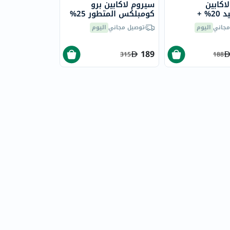
اكابين
سيروم لاكابين برو
نياسيناميد 20% +
كومبلكس المتطور 25%
ن كومبلكس برو
نياسيناميد 30 مل
مجاني
اليوم
توصيل مجاني
اليوم
189
315
188