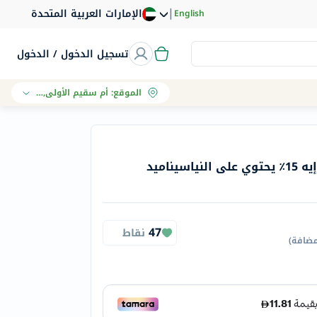
|
الإمارات العربية المتحدة
English
تسجيل الدخول / الدخول
الموقع
:
أم سقيم الأولى, دبي
سيروم ميديكوب تي إكس إيه 15٪ يحتوي على النياسيناميد
47
نقاط
مضافة
)