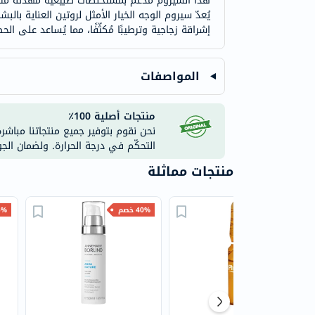
يُعدّ سيروم الوجه الخيار الأمثل لروتين العناية با
إشراقة زجاجية وترطيبًا مُكثّفًا، مما يُساعد على ال
المواصفات
منتجات أصلية 100٪
نحن نقوم بتوفير جميع منتجاتنا مباشر
التحكّم في درجة الحرارة. ولضمان الج
منتجات مماثلة
30% خصم
40% خصم
35% 