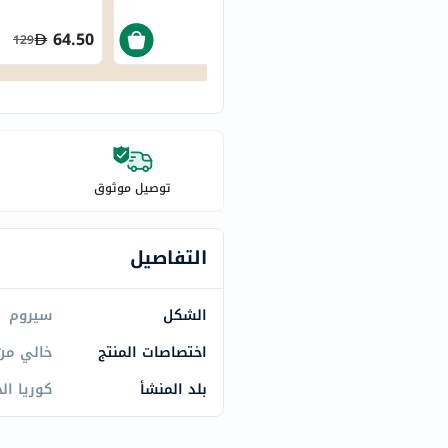
century
accu-
64.50
75.60
129
126
chek
activise
acuvue
annemarie-
borlind
توصيل موثوق
webber-
naturals
aveeno
التفاصيل
freestylelibre
cetaphil
الشكل
سيروم
CHalpha
اختصاصات المنتج
خالي من
cerave
dralthea
بلد المنشأ
كوريا ال
mustela
celimax