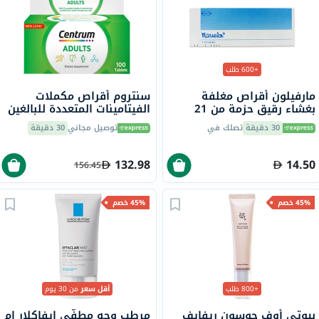
+600 طلب
مارفيلون أقراص مغلفة
سنتروم أقراص مكملات
بغشاء رقيق حزمة من 21
الفيتامينات المتعددة للبالغين
من لوتين من 100
30 دقيقة
تصلك في
توصيل مجاني
30 دقيقة
132.98
14.50
156.45
45% خصم
45% خصم
+800 طلب
أقل سعر
من 30 يوم
بيوتي أوف جوسون ريفايف
مرطب وجه مطفّي إيفاكلار ام