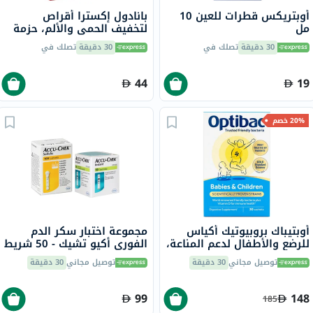
أوبتريكس قطرات للعين 10
بانادول إكسترا أقراص
مل
لتخفيف الحمى والألم، حزمة
من 72
30 دقيقة
تصلك في
30 دقيقة
تصلك في
44
19
20% خصم
أوبتيباك بروبيوتيك أكياس
مجموعة اختبار سكر الدم
للرضع والأطفال لدعم المناعة،
الفوري أكيو تشيك - 50 شريط
من 0 إلى 12 سنة - حزمة من
+ 100 إبرة وخز
توصيل مجاني
30 دقيقة
توصيل مجاني
30 دقيقة
30
99
148
185