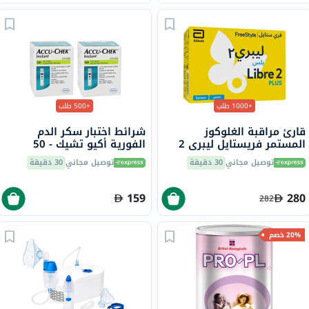
+1000 طلب
+500 طلب
قارئ مراقبة الغلوكوز
شرائط اختبار سكر الدم
المستمر فريستايل ليبري 2
الفورية أكيو تشيك - 50
بلس، المزود بمستشعر فلاش
شريط × 2
توصيل مجاني
30 دقيقة
توصيل مجاني
30 دقيقة
159
280
282
20% خصم