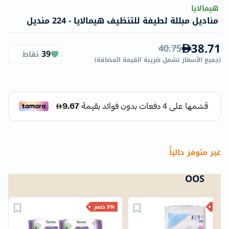
هيمالايا
مناديل مبللة لطيفة للتنظيف هيمالايا - 224 منديل
38.71
40.75
39
نقاط
(
جميع الأسعار تشمل ضريبة القيمة المضافة
)
غير متوفر حالياًً
OOS
م
5% خصم