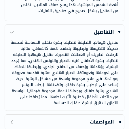
أشعة الشمس المباشرة. هذا يمنع جفاف المناديل. تخلص
من المناديل بشكل صحيح في صناديق النفايات.
التفاصيل
مناديل هيمالايا اللطيفة لتنظيف بشرة طفلكِ الحساسة مُصممة
خصيصًا لتنظيفها وترطيبها بلطف. ناعمة كالقماش، مثالية
للرحلات الطويلة أو العطلات القصيرة. مناديل هيمالايا اللطيفة
لتنظيف بشرة الأطفال غنية بالصبار واللوتس الهندي، مما يُجدد
البشرة، ويُهدئها ويُخفف من الطفح الجلدي، ويُرطبها للحفاظ
على نعومتها ونعومتها. الصبار الهندي عشبة مُقدسة معروفة
بفوائدها في علاج مجموعة واسعة من مشاكل البشرة، حيث
يُساعد على ترطيب بشرة طفلكِ وتهدئتها. يُرطب اللوتس
الهندي بشرة طفلكِ ويجعلها ناعمة. مجموعة هيمالايا الواسعة
من منتجات الأطفال مُختبرة لتُثبت لطفها، مما يُحافظ على
التوازن الدقيق لبشرة طفلكِ الحساسة.
المواصفات