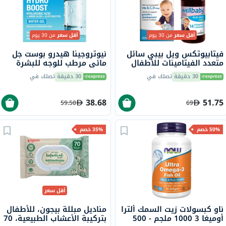
أقل سعر
من 30 يوم
أقل سعر
من 30 يوم
فيتابيوتكس ويل بيبي سائل
نيوتروجينا هيدرو بوست جل
متعدد الفيتامينات للأطفال
مائي مرطب للوجه للبشرة
من عمر 6 أشهر إلى 4 سنوات
العادية إلى المختلطة 50 مل
30 دقيقة
تصلك في
30 دقيقة
تصلك في
150 مل
38.68
51.75
59.50
69
50% خصم
35% خصم
أقل سعر
ناو كبسولات زيت السمك ألترا
مناديل مبللة بيجون، للأطفال
أوميغا 3 1000 ملجم - 500
بتركيبة الأعشاب الطبيعية، 70