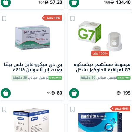
57.20
134.40
104
168
16% خصم
+1000 طلب
مجموعة مستشعر ديكسكوم
بي دي ميكرو-فاين بلس بينتا
G7 لمراقبة الجلوكوز بشكل
بوينت إبر أنسولين فائقة
مستمر، قطعة واحدة
الدقة 0.23 × 4 ملم، 100
توصيل مجاني
30 دقيقة
توصيل مجاني
30 دقيقة
قطعة
80
195
95
60% خصم