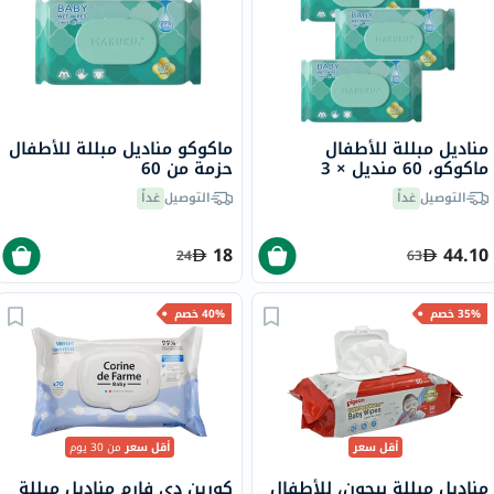
مناديل مبللة للأطفال
ماكوكو مناديل مبللة للأطفال
ماكوكو، 60 منديل × 3
حزمة من 60
التوصيل
غداً
التوصيل
غداً
18
44.10
24
63
35% خصم
40% خصم
أقل سعر
أقل سعر
من 30 يوم
مناديل مبللة بيجون، للأطفال
كورين دي فارم مناديل مبللة