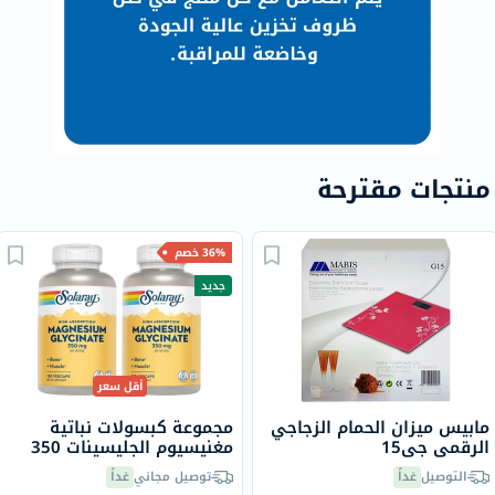
منتجات مقترحة
36% خصم
جديد
أقل سعر
مابيس ميزان الحمام الزجاجي
مجموعة كبسولات نباتية
الرقمي جي15
مغنيسيوم الجليسينات 350
مجم سولاراي - 2 × 120
التوصيل
غداً
توصيل مجاني
غداً
كبسولة