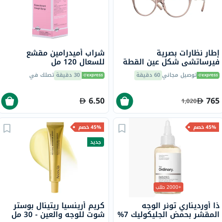
إطار نظارات بصرية
شراب أميدرامين مقشع
فيرساتشي شكل عين القطة
للسعال 120 مل
مقاس 55 - 5339 0VE3298B
توصيل مجاني
60 دقيقة
30 دقيقة
تصلك في
6.50
765
1,020
45% خصم
45% خصم
جديد
+2000 طلب
ذا أورديناري تونر الوجه
كريم أرينسيا ريتينال بوستر
المقشر بحمض الجليكوليك 7%
شوت للوجه والعين - 30 مل