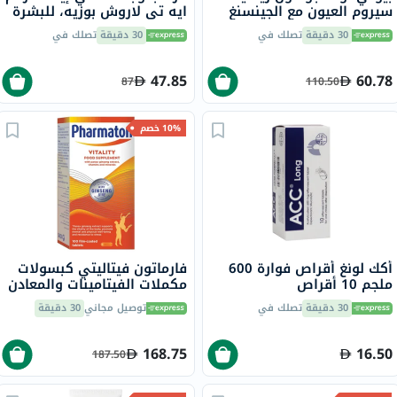
سيروم العيون مع الجينسنغ
ايه تي لاروش بوزيه، للبشرة
والشبكية 30 مل
الدهنية - 40 مل
30 دقيقة
تصلك في
30 دقيقة
تصلك في
47.85
60.78
87
110.50
10% خصم
أكك لونغ أقراص فوارة 600
فارماتون فيتاليتي كبسولات
ملجم 10 أقراص
مكملات الفيتامينات والمعادن
المتعددة مع الجينسنغ، 100
30 دقيقة
تصلك في
توصيل مجاني
30 دقيقة
كبسولة
168.75
16.50
187.50