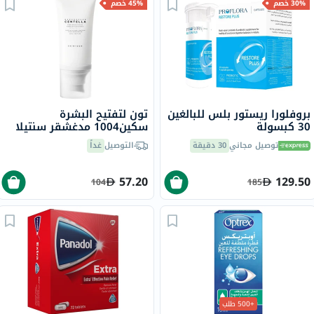
30% خصم
45% خصم
بروفلورا ريستور بلس للبالغين
تون لتفتيح البشرة
30 كبسولة
سكين1004 مدغشقر سنتيلا
بعامل حماية من الشمس 50+
توصيل مجاني
30 دقيقة
التوصيل
غداً
بي أي++++ 50 مل
57.20
129.50
104
185
+500 طلب