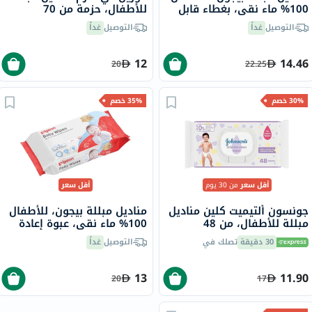
100% ماء نقي، بغطاء قابل
للأطفال، حزمة من 70
للفتح، 80 منديل
التوصيل
غداً
التوصيل
غداً
12
14.46
20
22.25
30% خصم
35% خصم
أقل سعر
من 30 يوم
أقل سعر
جونسون ألتيميت كلين مناديل
مناديل مبللة بيجون، للأطفال
مبللة للأطفال، من 48
100% ماء نقي، عبوة إعادة
تعبئة، 80 منديل
30 دقيقة
تصلك في
التوصيل
غداً
13
11.90
20
17