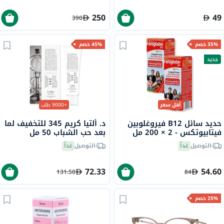
250
49
390
35% خصم
45% خصم
جديد
أقل سعر
+9000 طلب
حديد سائل B12 فيروغلوبين
د. ألتيا كريم 345 للتخفيف لما
فيتابيوتكس - 2 × 200 مل
بعد حب الشباب 50 مل
التوصيل
غداً
التوصيل
غداً
72.33
54.60
131.50
84
25% خصم