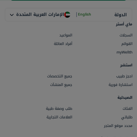
|
الإمارات العربية المتحدة
الدولة
English
ماي أستر
السجلات
المواعيد
القوائم
أفراد العائلة
myWellth
استشر
احجز طبيب
جميع التخصصات
استشارة فورية
جميع المنشآت
الصيدلية
الفئات
طلب وصفة طبية
طلباتي
العلامات التجارية
محدد موقع المتجر